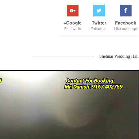
Google+
Twitter
Facebook
Follow Us
Follow Us
Like our page
Shehnai Wedding Hall