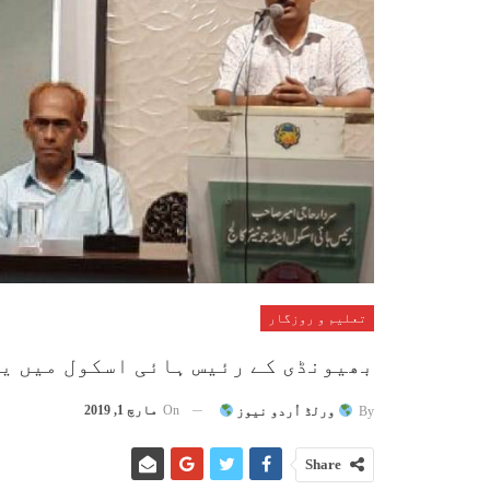
تعلیم و روزگار
بھیونڈی کے رئیس ہائی اسکول میں ی
On
مارچ 1, 2019
By
ورلڈ اُردو نیوز
Share