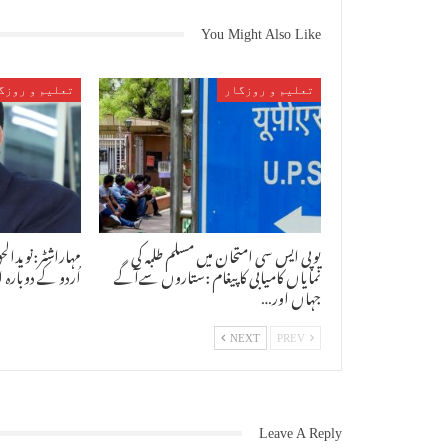
You Might Also Like
تعلیم و روزگار
تعلیم و روزگ
یوپی ایس سی امتحان میں مسلم طلبہ کی
مہاراشٹر:نویدالح
نمایاں کامیابی کا پیغام :ستاروں سےآگے
اُردو کے دوبارہ 
جہاں اور…
NEXT
PREV
Leave A Reply