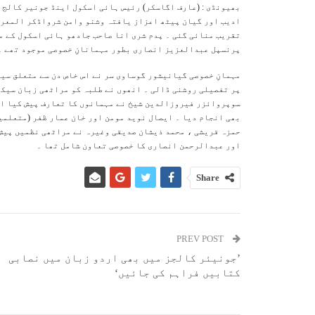
بھیونڈی : (عارف اگاسکر) رئیس ہائی اسکول اینڈ جونیر کالج 
ادیب اور گیان پیٹھ اعزاز یافتہ وشنو وامن شرواڈکر المعروف 
تقریب منائی گئی ۔ پدم شری انا صاحب جادھو ہائی اسکول کے 
پرنسپل عبدالعزیز انصاری بطور مہمانانِ خصوصی موجود تھے ۔
مہمانِ خصوصی گیانیشور گوساوی سر نے اس خاص دن سے متعلق سی
پر تفصیلی روشنی ڈالی ۔ انھوں نے طلبہ کو مراٹھی زبان سیکھ
سوپروائزر فیروزالدین شیخ نے مہمانوں کا تعارف پیش کیا او
بھی انجام دیا ۔ ایصال نوید مومن اور خان عمار ظفر (متعلمین
حمزہ قریشی ، محمد ذیشان صدیقی وغیرہ نے مراٹھی نظمیں پیش 
اور عبدالرحمن انصاری کا خصوصی تعاون شامل تھا ۔
Share
PREV POST
’جونیئر کالجز میں بھی اردو زبان میں نصابی
کتابیں فراہم کی جائیں‘