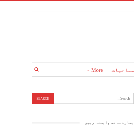
ماجیات
More
ہمارے ساتھ وابستہ رہیں