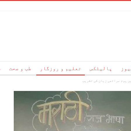
یوز
پالیٹکس
تعلیم و روزگار
طب و صحت
س
ں یوم مراٹھی زبان کی تقریب