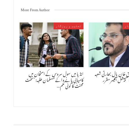
More From Author
ار
تعلیم و روزگار
ق خان بال بھارتی شعبہ
انڈیا میں سول سروس کے امتحان میں
اسپیشل آفیسر مقرر
کامیابی پانے والے مسلمان طلبہ: ’سخت
محنت کا کوئی نعم…