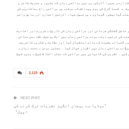
کے اردو بسیرا آڈیٹوریم میں مراٹھی زبان کے مشہور و معروف شاعر و
بہ کسما گرج کی یومِ پیدائش کے موقعے پر مراٹھی راج بھاشادِوَس کی
معلم گیانیشور گوساوی ، پرنسپل ضیاء الرحمن انصاری اور سابق وائس
ر حاصل گفتگو فرمائی اور مراٹھی زبان کی تاریخ ، ضرورت اور افادیت
نے کی ترغیب دیتے ہوئے مراٹھی زبان میں ایک پرجوش نظم بھی سنائی ۔
ر گلہائے عقیدت کے ساتھ استقبال کیا اور نظامت و شکریے کا فریضہ
) نے مراٹھی زبان میں اظہارِ خیال کیا ۔ مجتبیٰ مومن ، محمد زیان ،
کیں ۔ تقریب کی کامیابی میں مراٹھی کے معلم الفا ظ شیخ ، وسیم شیخ
2,125
NEXT POST
’میڈیا سے ہیجان انگیز نشریات ترک کرنے کی
اپیل‘