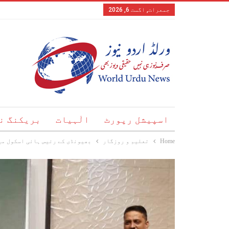
جمعرات, اگست 6, 2026
اسپیشل رپورٹ
الٰہیات
بریکنگ ن
Home
تعلیم و روزگار
بھیونڈی کے رئیس ہائی اسکول می