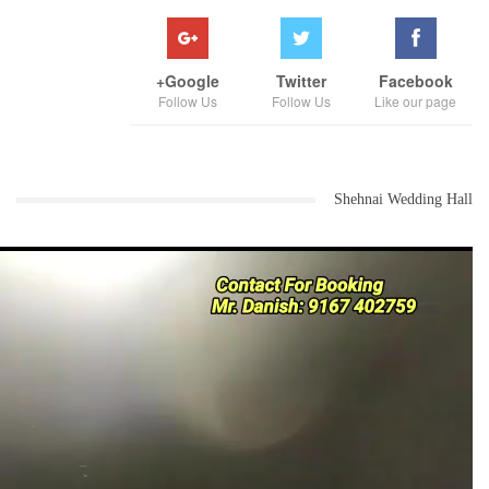
Google+
Twitter
Facebook
Follow Us
Follow Us
Like our page
Shehnai Wedding Hall