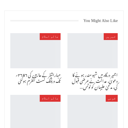
l پولنگ اسٹیشن کا معائنہ کرنا جہاں پولنگ اسٹیشن کی عمارتیں خراب یا
خستہ ہوں تو اسے دوسری جگہ منتقل کرنے کی کارروائی کرنا۔
l ایک ہی خاندان کے تمام افراد(ووٹروں) اور پڑوسیوں کو ایک بوتھ
(بھاگ)میں شامل کرنا۔
You Might Also Like
l ووٹر لسٹ اور ووٹر شناختی کارڈ میں پتے کی یکسانیت کو برقرار رکھنا ۔
l نئے پولنگ اسٹیشن کا انتخاب کرتے وقت یا موجودہ پولنگ اسٹیشنوں کو
ہمسایہ(سب) پولنگ اسٹیشنوں میں توسیع کرتے ہوئے ان باتوں کا خیال
خبریں
عالم اسلام
رکھنا:(۱) خاندان کے کسی فرد کو تقسیم نہ کرنا، خاندان کے افراد کو ایک
ہی ووٹر لسٹ میں اور ایک ہی پولنگ بوتھ پر رکھنا (۲) ووٹر ایک ہی عمارت
میں ایک ہی فہرست والے حصے میں رجسٹر کیا جائے گا (۳)اس پر بھی خصوصی
توجہ دی جائے گی کہ ایک ہی گلی میں رہنے والے ووٹرز کو ترجیحی طور پر
ایک ہی فہرست میں درج کیا جانا چاہئے
اجمیر درگاہ میں شیو مندر ہونے کا
مہاراشٹر کے عازمین کی ۳۶۹۶؍
دعویٰ، عدالت نے عرضی قبول
تک ویٹنگ لسٹ کنفرم ہوگئی
کی، مدعیٰ علیہان کو نوٹس…
قومی
عالم اسلام