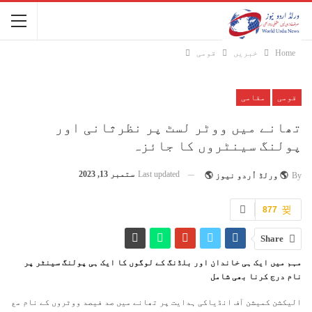
Home
خبریں
قومی
قومی
مقامی
تھانے میں ووٹر لسٹ پر نظرثانی اور
پولنگ سینٹروں کا جائزہ
Last updated
ستمبر 13, 2023
By
🌎 ورلڈ اُردو نیوز 🌎
877
Share
مہم میں ایک ہی خاندان اور بلڈنگ کے لوگوں کا ایک ہی پولنگ سینٹر پر
نام درج کرنا بھی شامل
الیکشن کمیشن آف انڈیاکی ہدایت پر تھانے میں صد فیصد ووٹروں کے نام مع