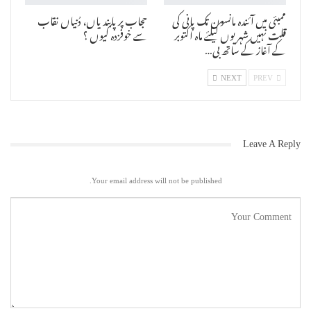
ممبئی میں آئندہ مانسون تک پانی کی
حجاب پر پابندیاں، دُنیاں نقاب
قلت نہیں شہریوں کیلئے ماہ اکتوبر
سے خوفزدہ کیوں ؟
کے آغاز کے ساتھ بی…
NEXT
PREV
Leave A Reply
Your email address will not be published.