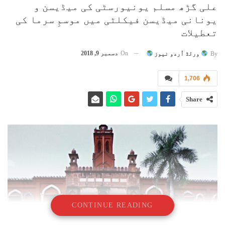
علی گڑھ مسلم یونیورسٹی کی میڈیسن و
یونانی میڈیسن فیکلٹی میں موسمِ سرما کی
تعطیلات
On
دسمبر 9, 2018
By
ورلڈ اُردو نیوز
1,706
Share
CONTINUE READING