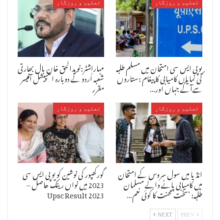
تعلیم و روزگار
تعلیم و روزگار
یوپی ایس سی امتحان میں مسلم طلبہ
مہاراشٹر:نویدالحق خان بال بھارتی
کی نمایاں کامیابی کا پیغام :ستاروں
شعبہ اُردو کے دوبارہ اسپیشل آفیسر
سےآگے جہاں اور…
مقرر
تعلیم و روزگار
تعلیم و روزگار
انڈیا میں سول سروس کے امتحان
گورکھپور کی نوشین کو یو پی ایس سی
میں کامیابی پانے والے مسلمان
2023 میں نواں رینک حاصل –
طلبہ: ’سخت محنت کا کوئی نعم…
Upsc Result 2023
NEXT
PREV