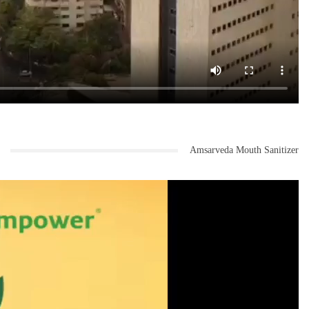
Amsarveda Mouth Sanitizer