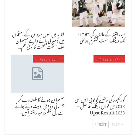
مہاراشٹر کے عازمین کی ۳۶۹۶؍
انڈیا میں سول سروس کے امتحان
تک ویٹنگ لسٹ کنفرم ہوگئی
میں کامیابی پانے والے مسلمان
طلبہ: ’سخت محنت کا کوئی نعم…
تعلیم و روزگار
تعلیم و روزگار
گورکھپور کی نوشین کو یو پی ایس سی
مسلما ن ہونے کا طعنہ دےکر
2023 میں نواں رینک حاصل –
جسمانی و ذہنی اذیت دیئے جانے
Upsc Result 2023
سے دل شکستہ مہاراشٹرا میں…
NEXT
PREV