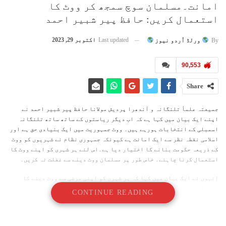
امانت۔مسلمان سوچ سمجھ کر ووٹ کا
استعمال کریں: حافظ پیر شبیر احمد
Last updated
اکتوبر 29, 2023
By
ورلڈ اُردو نیوز
90,553
Share
جمیعتہ علمأ تلنگانہ و آندھرا پردیش مولانا حافظ پیر شبیر احمد نے
اپنے ایک بیان میں کہا ہے کہ اب دیگر ریاستوں کے ساتھ ساتھ تلنگانہ
اسمبلی کے انتخابات ہورہے ہیں۔ ووٹ جمہوریت میں ایک بنیادی حق ہے اور
اسلامی نقطہ نظر سے ایک امانت ہے کیونکہ جمہوری نظام نے شہریوں کو ووٹ
کے ذریعہ حکومت بنانے کا اختیار دیا ہے۔اس لئے ہر شہری کو اپنے ووٹ کا
استعمال کرنا چاہئے۔ خاص طور پر مسلمان ووٹ دینے سے غفلت نہ کریں۔
انہوں نے ایک بیان میں کہا کہ ہر شہری کو اپنی مرضی سے ووٹ دینے کا
اختیار دستور نے عطا کیا ہے‘ اس میں کسی کی زور زبردستی نہیں ہوسکتی۔
CONTINUE READING
انہوں نے کہا کہ اب اسمبلی انتخابات سے مختلف پارٹیاں اور مختلف امید
وار اپنے اپنے پروگراموں اور پالیسیوں کے ساتھ عوام کے سامنے آرہے
ہیں۔ ایسے میں رائے دہندوں کی ذمہ داری ہے کہ وہ سیاسی جماعتوں کے