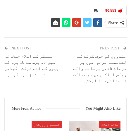
ریکارڈ‘ ان کے مظاہرہ اور ان کی کارکردگی کو پیش نظر رکھتے ہوئے مناسب
فیصلہ کریں۔ اگر کسی حلقہ کے تمام مسلمان اس حلقہ کے حالات اور وہاں
90,553
مقابلہ کرنے والے امیدواروں میں سے بہتر امیدوار اور بہتر پارٹی کے
تعلق سے اجتماعی فیصلہ کریں تو یہ بات ہمارے مفاد میں ہوگی
Share
NEXT POST
PREV POST
ہندووں کو خوش کرنے کے
ممبئی کے اسلام جمخانہ
لئےمسلم نوجوانوں پر
میں چھ برس سے 18 برس کے
سرعام لاٹھی برسانے والے
بچوں کے لئے کرکٹ اکیڈمی
پولس اہلکاروں کو عدالت
کا آغاز کیا گیا ہے
نے سنائی سزا لیکن۔
More From Author
You Might Also Like
عالم اسلام
تعلیم و روزگار