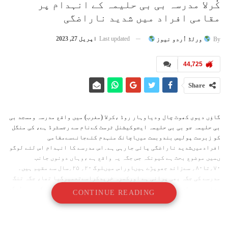
کُرلا مدرسہ بی بی حلیمہ کے انہدام پر
مقامی افراد میں شدید ناراضگی
Last updated
اپریل 27, 2023
By
ورلڈ اُردو نیوز
44,725
Share
گاؤں دیوی کھوٹ چال ودیاوہار روڈ ،کرلا (مغرب) میں واقع مدرسہ ومسجد بی
بی حلیمہ جو بی بی حلیمہ ایجوکیشنل ٹرسٹ کےنام سے رجسٹرڈ ہے، کی منگل
کو زبرست پولیس بندوبست میںاچانک منہدم کئےجانےسےمقامی
افرادمیںشدید ناراضگی پائی جارہی ہے۔اس مدرسے کا انہدام اس لئے لوگو
ںمیں موضوع بحث ہے کیونکہ جس جگہ یہ واقع ہے ،وہاں دونوں جانب
۷۰؍تا۸۰؍ سےزائد جھوپڑے ہیںاوراس میںلوگ ۲۰؍ ۲۵؍سال سے مقیم ہیں۔
مدرسے کی جگہ بھی پرانی ہے اورکمرہ خریدکراسےتعمیرگیا تھا، جگہ تنگ
ہونے سے یہاںجمعہ کی ۲؍ جماعتیں ہوتی تھیں لیکن توڑے جانے کے سبب لوگو
CONTINUE READING
ں کے لئے پنج وقتہ نمازکی ادائیگی کامسئلہ پیدا ہوگیا ہے۔
لوگوں کاکہنا ہے کہ اگر یہ غیرقانونی ہے تودونوں جانب جو مکانات ہیں
ان کی کیاحیثیت ہے اورکیا ریلوےکا اس پردعویٰ نہیںہے؟ اگر دعویٰ نہیںہے