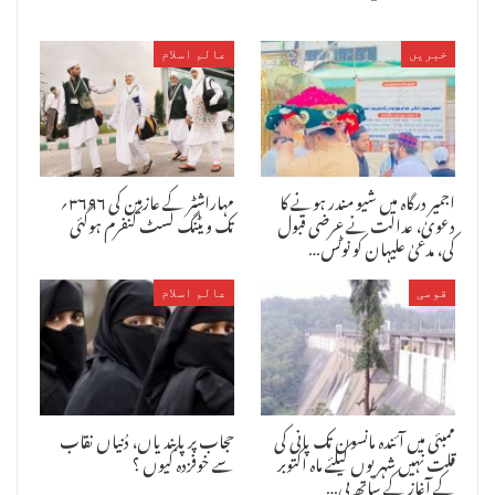
پھرآخر ریلوے کے دعوے کی کیاحیثیت رہ جاتی ہے اورایسے میںریلوے
کےپروجیکٹ کاکیا ہوگا کیونکہ زمین پرتوکلکٹر کا بھی دعویٰ ہے ؟
خبریں
عالم اسلام
مدرسے کے خزانچی آس محمدسے بات چیت کرنے پران کا کہنا تھاکہ ’’
انہدامی کارروائی پر اس قدرافسوس ہے کہ اسے بیان کرنا مشکل ہے۔کل تک
جہاںسجدہ کیا کرتے تھے،آج وہاں ملبہ پڑا ہوا ہے ۔ جب بھی جاتے
ہیں،دیکھ کردل روتا ہے۔ ‘‘ انہوںنے یہ بھی کہاکہ ’ ’ اس تعلق سے وکلاء سے
صلاح ومشورہ کیا جارہا ہے ۔ ان کی جانب سے جو رہنمائی کی جائے گی
اجمیر درگاہ میں شیو مندر ہونے کا
مہاراشٹر کے عازمین کی ۳۶۹۶؍
اورٹرسٹیان کےباہمی مشورے میں جو طے ہوگا اس کے مطابق قانونی لڑائی
دعویٰ، عدالت نے عرضی قبول
تک ویٹنگ لسٹ کنفرم ہوگئی
کے لئے آگے بڑھا جائے گا۔‘‘مدرسے کے سکریٹری شعبان علی شیخ نے بتایا کہ
کی، مدعیٰ علیہان کو نوٹس…
’’ فور ی طور پرکوئی فیصلہ نہیںکیا گیا ہے ،صرف صلاح ومشورہ کیا جارہا
ہے۔ان کے مطابق ان حالات میںاگلا قدم بہت سوچ سمجھ کراٹھانا ہے کیونکہ
ایک دفعہ تواتنا بڑا نقصان ہوچکا ہے ،آئندہ ایسا نہ ہو، جوبھی کام کیا
قومی
عالم اسلام
جائے وہ اتنا ٹھوس ہو کہ پھر کوئی اندیشہ نہ رہے
ممبئی میں آئندہ مانسون تک پانی کی
حجاب پر پابندیاں، دُنیاں نقاب
قلت نہیں شہریوں کیلئے ماہ اکتوبر
سے خوفزدہ کیوں ؟
کے آغاز کے ساتھ بی…