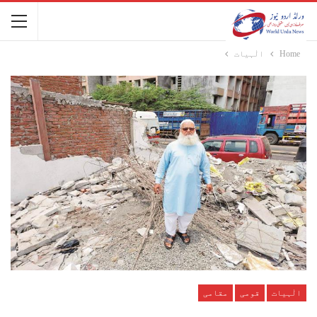
Home
الٰہیات
الٰہیات
قومی
مقامی