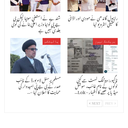
راہول گاندھی نے مودی اور اڈانی
شندے نے استعفیٰ سونپا لیکن بی
کا تمثیلی انٹرویو لیا
جے پی کو نیا وزیر اعلیٰ بنانے کی کوئی
جلدی نہیں ہے
بریکنگ نیوز
پالیٹکس
ناگپور: ووٹنگ لسٹ سے کئی
مسلم پرسنل لاء بورڈ کے نائب
لوگوں کے نام غائب، سوشل
صدر نے بی جے پی امیدوار کی
میڈیا پر غصے کا اظہار – Lok…
حمایت کا اعلان کیا –…
NEXT
PREV