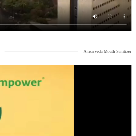
Amsarveda Mouth Sanitizer