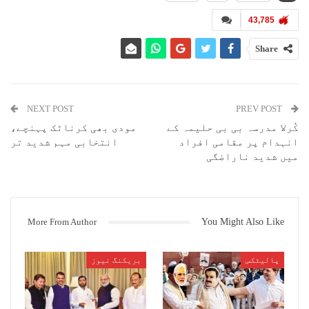
سے گفتگو کرتے ہوئے اجیت پوار کے تعلق سے بھی لب کشائی کی اور کہا کہ
43,785
جو لوگ کہہ رہے ہیں کہ وہ این سی پی چھوڑ کر بی جے پی میں جائیں گے انہیں
یہ بات سمجھ لینی چاہئے کہ این سی پی اجیت پوار کی اپنی پارٹی ہے ، ان
کی فیملی کی پارٹی ہے وہ اسے چھوڑ کر بی جے پی میں غلامی کرنے کیوں
Share
جائیں گے ۔ سنجے رائوت نے یہ بھی واضح کیاکہ مہاوکاس اگھاڑی متحد ہے
اور متحدہ طور پر ہی آگے آنے والے تمام الیکشن لڑے گی
NEXT POST
PREV POST
کُرلا مدرسہ بی بی حلیمہ کے
مودی بھی کرناٹک پہنچے،
انہدام پر مقامی افراد
انتخابی مہم شدید تر
میں شدید ناراضگی
More From Author
You Might Also Like
پالیٹکس
بریکنگ نیوز