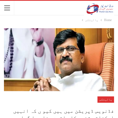
Home
پالیٹکس
پالیٹکس
فڈنویس ڈپریشن میں ہیں کیو ں کہ انہیں
ایکناتھ شندے کا ماتحت بنا دیا گیا ہے