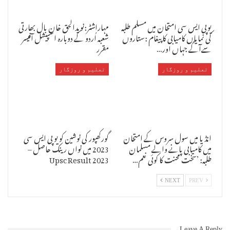
یوپی ایس سی امتحان میں مسلم طلبہ
مہاراشٹر:نویدالحق خان بال بھارتی
کی نمایاں کامیابی کا پیغام :ستاروں
شعبہ اُردو کے دوبارہ اسپیشل آفیسر
سےآگے جہاں اور…
مقرر
تعلیم و روزگار
تعلیم و روزگار
انڈیا میں سول سروس کے امتحان
گورکھپور کی نوشین کو یو پی ایس سی
میں کامیابی پانے والے مسلمان
2023 میں نواں رینک حاصل –
طلبہ: ’سخت محنت کا کوئی نعم…
Upsc Result 2023
NEXT
PREV
Leave A Reply