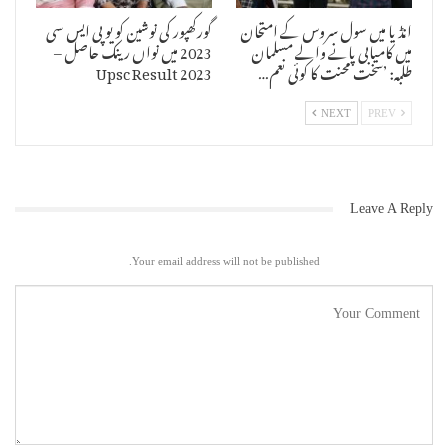
انڈیا میں سول سروس کے امتحان
گورکھپور کی نوشین کو یو پی ایس سی
میں کامیابی پانے والے مسلمان
2023 میں نواں رینک حاصل –
طلبہ: ’سخت محنت کا کوئی نعم…
Upsc Result 2023
NEXT
PREV
Leave A Reply
Your email address will not be published.