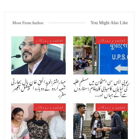
۔
More From Author
You Might Also Like
تعلیم و روزگار
تعلیم و روزگار
پرنسپل انصاری ضیاء الرحمن نے گلوں کا تحفہ دیکر تمام مہمانان کا پر
تپاک استقبال کیا ۔ نظامت عامر قریشی اور سیف مومن (معلمین) نے انجام
دی ۔ پروگرام کو کامیاب بنانے میں ثقافتی امور کے انچارج جنید فاروقی
یوپی ایس سی امتحان میں مسلم طلبہ
مہاراشٹر:نویدالحق خان بال بھارتی
نے اہم کردار ادا کیا ۔ اس پروگرام کو کامیاب بنانے میں مدثر شیخ ،
کی نمایاں کامیابی کا پیغام :ستاروں
شعبہ اُردو کے دوبارہ اسپیشل آفیسر
نوال قادری ، مقصود انصاری ، عطیہ فاروقی ، ثنا آفریں، عبدالرحمن
سےآگے جہاں اور…
مقرر
انصاری ، حسنین انصاری ، کاشف مومن ، لقمان انصاری، متقی پٹیل اور
عبدالواحد شیخ نے اپنا تعاون پیش کیا ۔ اسسٹنٹ ہیڈ ماسٹر مخلص مدعو کے
اظہارِ تشکر پر خوب صورت تقریب کا اختتام ہوا ۔
تعلیم و روزگار
تعلیم و روزگار