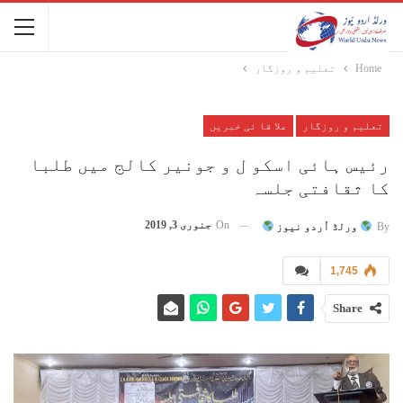
Home
تعلیم و روزگار
تعلیم و روزگار
علا قا ئی خبریں
رئیس ہائی اسکو ل و جونیر کالج میں طلبا
کا ثقافتی جلسہ
On
جنوری 3, 2019
By
ورلڈ اُردو نیوز
1,745
Share