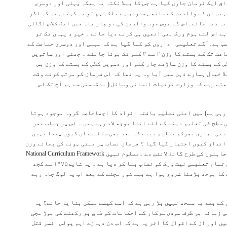
ق ایک فرمان جاری کیا ہے جس کا پہلا نکتہ یہ ہیکہ پہلی اور دوسری
یں ان کے والدین کے ساتھ ہمدردی ہے بلکہ ہم تو یہ کہتے ہیں کہ اگر
نہ دیا جائے۔اس کے عوض خود والدین کی دو چار ماہ میں ایک کلاس لگالی
ہے اس لئے ہوم ورک بھی انھیں ہی کرنے دیا جائے ۔ خیر ، یہاں تک تو
سپ ہے۔آگے تعلیمی اداروں کو کہا گیا ہے کہ پہلی اور دوسری جماعت کے
بستے کا وزن ڈیڑھ کلو تک ہونا چاہئے ۔ تیسری سے پانچویں جماعت تک کے بستے کا وزن ۲ سے ۳ کلو تک ہونا چاہئے ۔ چھٹی اور ساتویں
س کے بستے کا وزن ساڑھے چار کلو اور دسویں کلاس کے بستے کا وزن بس
ا خیال ہمارے ذہن میں آیا وہ یہ تھا کہ اس فرمان کو مرتب کرتے وقت
جھتے رہے کہ وزارت ترقیات انسانی وسائل ( بدقسمتی سے ہم آج تک اس
ارہی ہے) میں اعلیٰ تعلیم یافتہ افراد کا اچھاخاصہ گروہ موجود ہوتا
سطح کی تعلیم دینے کے لئے اتنا بوجھ لاد رہے ہیں ۔ اس پر جناب عمر
تنی بھاری بھرکم تعلیم دینے کے بعد بھی سائنسداں کیوں پیدا نہیں
انداز کیوں اختیار کیا گیا ؟ فرمان نصاب پر مبنی ہونے کی بجائے وزن
پر منحصر کیوں ہے ؟ کیا یہ شرم کی بات نہیں کہ وزارت تعلیم جاہلوں کی طرح گائڈ لائنس دے ۔معلوم نہیں National Curriculum Framework
کب وجود میں آیا ۔ مگر اس نے ۱۹۷۵،۱۹۸۸ ،۲۰۰۰ اور ۲۰۰۵ میں تمام تعلیمی نیٹ ورک کو نصاب بنا کر دیا ہے ۔ یہ شاید۱۹۷۵ سے کچھ
 کا بوجھ بڑھنا شروع ہوا ہے بہت شور مچنے کے بعد اب یہ لوگ چاہ رہے
کے بعد یہ سمجھ نہیں پڑ رہی ہے کہ اسے کیسے ممکن بنا یا جائے؟ یہ
ی زمانہ ہر طرف مودی سرکار کے احکامات کو طاق پر رکھنے کی ہوڑ مچی
ں اور ان کے اقوال کا اثر یہ ہے کہ اب دن دہاڑے اہم پولس افسر قتل