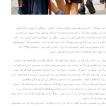
 پہ سہاگہ اتر پردیش میں یوگی سرکار آگئی ۔ یوگی آدیتیہ ناتھ کی
ے یہ یقین تھا کہ راج دھرم نبھانا ان کے بس کی بات نہیں اس لئے وہ
ا نئے سرے سے نام کرن کررہے ہیں ۔ مگر یہ بیماری نئی نہیں ہے ۔ کم
کانگریس میں بھی یہ بیماری رہی ہے ۔ ستمبر ۱۹۸۵ تک ایک وزارت ہوا کرتی تھی جس کا نام ہوا کرتا تھا منسٹری آف ایجوکیشن
جسے اردو میں وزارت تعلیم کہا جاتا تھا ۔ کانگریس نے اس کا نام معمولی سے غیر معمولی یا بڑا بھاری کردیا ۔ ستمبر ۱۹۸۵ کے
 ۔یہ نام رکھ کر یہ سمجھ لیا گیا کہ اس کو چلانے والا شخص خود بخود
زارت عظمیٰ پر فائز ہوتے ہی اپنی چہیتی محترمہ سمرتی ایرانی کواس
 ؟ وجہ صرف یہ تھی کہ محترمہ سمرتی ایرانی کی تعلیمی لیاقت کا پتہ
و یہ چاہئے تھا کہ اس بھاری بھرکم وزارت کی سربراہی سے دوست کیا اور
 ہوا بالکل الٹا ۔ دشمنوں نے انھیں بالکل ہی ان پڑھ کی سطح پر
ے ساڑھے چار سالہ دور میں یہی ایک کام بروقت اور درست کیا کہ اپنی
دیا اب اس بڑی وزارت کی ذمے داری جناب پرکاش جاؤڈیکر سنبھال رہے
یں کچھ جملے تواتر سے آرہے ہیں ۔ مثلاً نام میں کیا رکھا ہے ،نام بدل
ں بدل جاتا وغیرہ ۔
ے گزری جسمیں بتایا گیا ہے کہ وزارت ترقیات انسانی وسائل نے تعلیمی