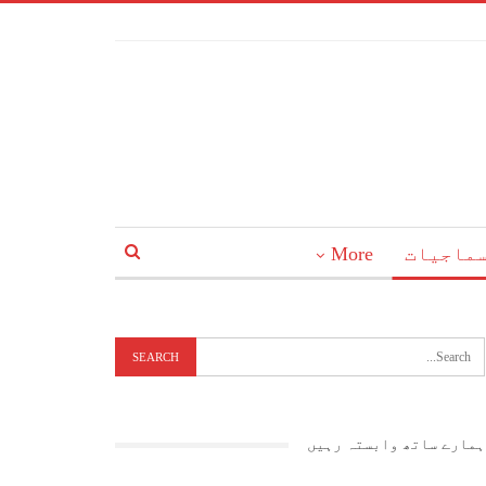
ماجیات
More
ہمارے ساتھ وابستہ رہیں