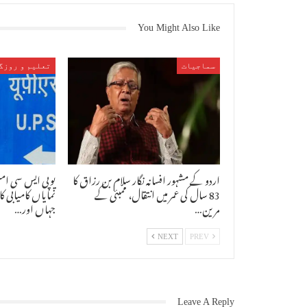
You Might Also Like
سماجیات
تعلیم و روزگ
اردو کے مشہور افسانہ نگار سلام بن رزاق کا
یوپی ایس سی امتح
83 سال کی عمر میں انتقال، ممبئی کے
نمایاں کامیابی 
مرین…
جہاں اور…
NEXT
PREV
Leave A Reply