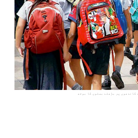
 کاندھوں پر بڑھتے بستوں کا بوجھ