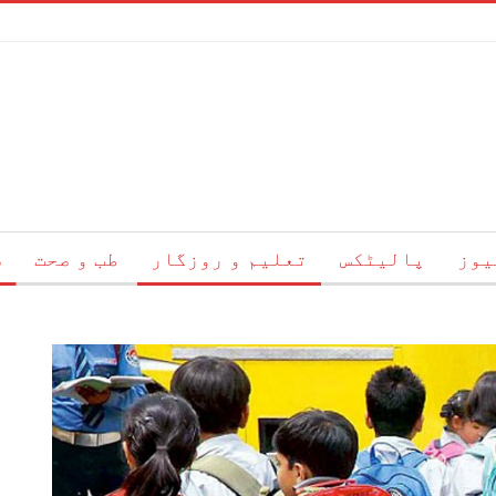
یوز
پالیٹکس
تعلیم و روزگار
طب و صحت
س