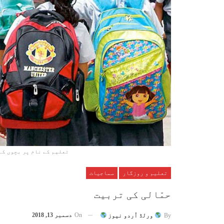
تعلیم کے نام پر بچوں کے
تعلیم و روزگار
سماجیات
حمّالی کی تربیت
On
دسمبر 13, 2018
By
ورلڈ اُردو نیوز