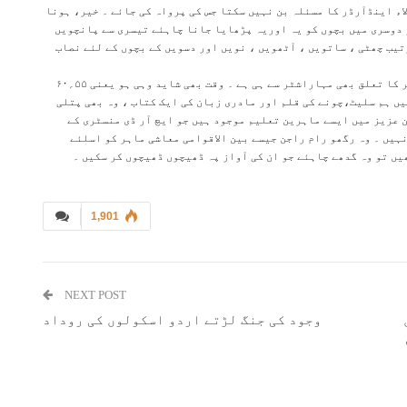
اء اینڈآرڈر کا مسئلہ بن نہیں سکتا جس کی پرواہ کی جائے ۔ خیر، ہونا
 دوسری میں بچوں کو یہ اوریہ پڑھایا جانا چاہئے تیسری سے پانچویں
تیب چھٹی ، ساتویں ، آٹھویں ، نویں اور دسویں کے بچوں کے لئے نصاب
ہماری تعلیم بھی مہاراشٹر میں ہوئی ہے اور ایچ آر ڈی منسٹر کا تعلق بھی مہاراشٹر سے ہی ہے ۔ وقت بھی شاید وہی ہو یعنی ۵۵؍۶۰
یں ہم سلیٹ،چونے کی قلم اور مادری زبان کی ایک کتاب ، وہ بھی پتلی
 عزیز میں ایسے ماہرین تعلیم موجود ہیں جو ایچ آر ڈی منسٹری کے
ہیں ۔ وہ رگھو رام راجن جیسے بین الاقوامی معاشی ماہر کو اسلئے
ھیں تو وہ گدھے چاہئے جو ان کی آواز پہ ڈھیچوں ڈھیچوں کر سکیں ۔
1,901
NEXT POST
وجود کی جنگ لڑتے اردو اسکولوں کی روداد