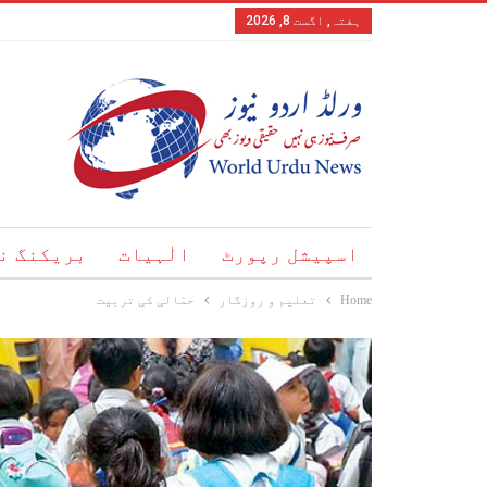
ہفتہ, اگست 8, 2026
اسپیشل رپورٹ
الٰہیات
بریکنگ ن
Home
تعلیم و روزگار
حمّالی کی تربیت