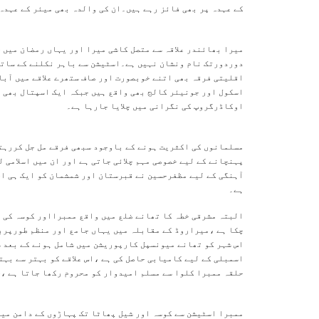
کے عہدہ پر بھی فائز رہے ہیں۔ان کی والدہ بھی میئر کے عہدہ 
میرا بھائندر علاقہ سے متصل کاشی میرا اور یہاں رمضان میں 
دوردورتک نام ونشان نہیں ہے۔اسٹیشن سے باہر نکلنے کے ساتھ
اقلیتی فرقہ بھی اتنے خوبصورت اور صاف ستھرے علاقے میں آبا
اسکول اور جونیئر کالج بھی واقع ہیں جبکہ ایک اسپتال بھی و
اوکاڈرگروپ کی نگرانی میں چلایا جارہا ہے۔
مسلمانوں کی اکثریت ہونے کے باوجود سبھی فرقے مل جل کررہتے 
پہنچانے کے لیے خصوصی مہم چلائی جاتی ہے اور ان میں اسلامی 
آہنگی کے لیے مظفرحسین نے قبرستان اور شمشمان کو ایک ہی اح
ہے۔
چکا ہے ،میراروڈ کے مقابلہ میں یہاں جامع اور منظم طورپربس
اس شہر کو تھانے میونسپل کارپوریشن میں شامل ہونے کے بعد 
اسمبلی کے لیے کامیابی حاصل کی ہے ،اس علاقے کو بہتر سے بہت
حلقہ ممبرا کلوا سے مسلم امیدوار کو محروم رکھا جاتا ہے ،ج
ممبرا اسٹیشن سے کوسہ اور شیل پھاٹا تک پہاڑوں کے دامن می