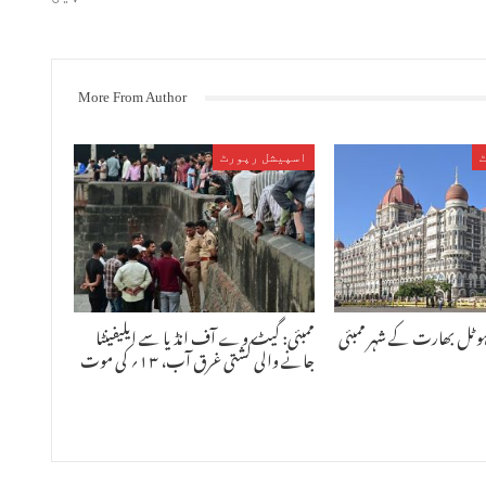
More From Author
اسپیشل رپورٹ
ہوٹل بھارت کے شہر ممبئی
ممبئی: گیٹ وے آف انڈیا سے ایلیفینٹا
جانے والی کشتی غرق آب، ۱۳؍ کی موت