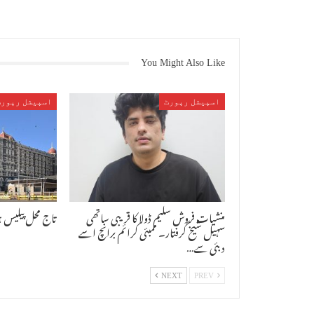
You Might Also Like
اسپیشل رپورٹ
اسپیشل رپورٹ
منشیات فروش سلیم ڈولا کا قریبی ساتھی
تاج محل پیلیس 
سہیل شیخ گرفتار۔ ممبئی کرائم برانچ اسے
دبئی سے…
NEXT
PREV