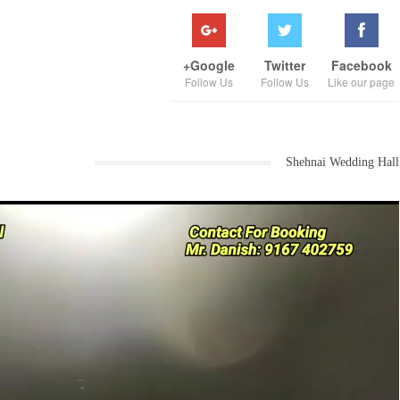
Google+
Twitter
Facebook
Follow Us
Follow Us
Like our page
Shehnai Wedding Hall