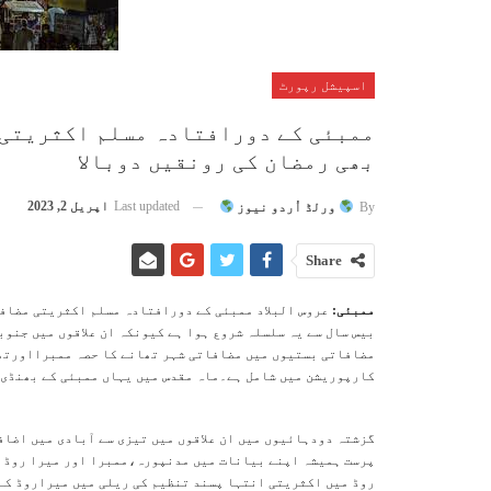
اسپیشل رپورٹ
ممبئی کے دورافتادہ مسلم اکثریتی 
بھی رمضان کی رونقیں دوبالا
Last updated
اپریل 2, 2023
By
ورلڈ اُردو نیوز
Share
ممبئی:
عروس البلاد ممبئی کے دورافتادہ مسلم اکثریتی مضافا
بیس سال سے یہ سلسلہ شروع ہوا ہے کیونکہ ان علاقوں میں جنوب
مضافاتی بستیوں میں مضافاتی شہر تھانے کا حصہ ممبرااورتھ
کارپوریشن میں شامل ہے۔ماہ مقدس میں یہاں ممبئی کے بھنڈی 
گزشتہ دودہائیوں میں ان علاقوں میں تیزی سے آبادی میں اضاف
پرست ہمیشہ اپنے بیانات میں مدنپورہ،ممبرا اور میرا روڈ ک
روڈ میں اکثریتی انتہا پسند تنظیم کی ریلی میں میراروڈ کے