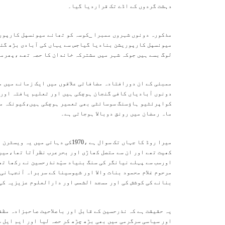
دہشت گردوں کے اڈے تک قراردیا گیا۔
مذکورہ دونوں شہروں ممبرا _کوسہ کو تھانے میونسپل کارپور
میونسپل کارپوریشن بنادیا گیاجس سے یہاں کی آبادی بڑھ گئی 
لوگ بسے ہیں جوکہ شہر میں مشترکہ خاندان کا حصہ تھے ،پھرمم
ممبئی کے ان دورافتادہ مضافاتی علاقوں میں ایک زمانے میں 
دونوں آبادیاں کافی گنجان ہوچکی ہیں اور تعلیم یافتہ اور 
کواپرئٹیو ہاؤسنگ سوسائٹی بھی تعمیر ہوچکی ہیں،کیونکہ مسلم
ماہ رمضان میں رونق دوبالا ہوجاتی ہے۔
میرا روڈ کا جہاں تک سوال ہے ،1970
کھیت تھے اور ان سے متصل کھاڑی اور بحرعرب نظرآتا تھا،میرا
اورسب سے پہلے نیانگر کی سنگ بنیاد سیّدنذرحسین نے رکھا تھا
مرحوم غلام محمود بنات والا اور شیوسینا کے سربراہ آنجہانی
بنانے کی کوشش کی اور مسجد الشمس اور دارالعلوم عزیزیہ کی 
یہ حقیقت ہے کہ نذرحسین کے قابل اور باصلاحیت صاحبزادہ مظ
اور سیاسی سرگرمی میں بھی بڑھ چڑھ کر حصہ لیا اور ایم ایل 