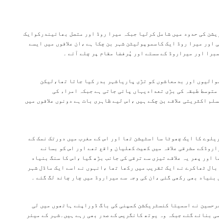
یشن کی حدود میں شامل کرلیا جبکہ میرا روڈ اور متصل بھائیندرکوایک
اور میرا روڈ ایک کاسموپولیٹن شہر بن چکا ہے ،ان علاقوں میں ایسے
برا اور میراروڈ کے سستے اور پُرفضا مقام پر چلے آئے ۔
موالیوں اور بدمعاشوں کو تڑی پاریاشہر بدر کیا جاتا تھا،لیکن
متوسط طبقہ کی بڑی تعدادیہاں پائی جاتی ہے جبکہ امراء کی
 اکثریتی علاقے بن چکے ہیں ،اس لیے ظاہری بات ہے دونوں علاقوں میں
کی دہائی میں یہ ویسٹرن ریلوے کا ایک چھوٹا سا اسٹیشن تھا اور اس کے مغرب میں دورتک نمک کے
روڈکے مشرقی علاقہ میں کھیت کھلیان واقع تھے اور اس کو بسانے
 اور پھر یہ علاقے تیزی سے ترقی کی جانب بڑھ گیا ،اس کا سنگ بنیاد
 بال ٹھاکرے نے ایک تقریب میں رکھا تھا ،انہوں نے اسے ایک ماڈل شہر
بنیاد بھی رکھی گئی ،ان کی وجہ سے میراروڈ میں چار چاند لگ گئے ۔
فرحسین نے اسمیتا کنسٹریکشن کمپنی کی باگ ڈوراپنے ہاتھوں میں لی
سی بنائے گئے جبکہ وہ یوتھ کانگریس کے صدر بھی رہے ہیں۔شہر کے میئر