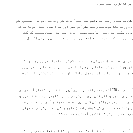
پر فائز رہ چکی ہیں۔
جشن کا سماں رہتا ہے ،کیونکہ نئی آبادی کی وجہ سے جھوپڑا بستیوں کو
 دورتک فلک بوس عمارتیں نظرآتی ہیں اور یہ احساس پیدا ہوتا ہے کہ
د رہ سکتا ہے ،تیزی بڑھتی مسلم آبادی میں نذرحسین فیملی کی کئی
اقع ہے جوکہ جدید ترین آلات اور سہولیات سے لیس ہے ،فی الحال
ہیں ۔جماعت اسلامی کی جانب سے اسلام کی تعلیمات کو ہم وطنوں تک
لٹریچر تقسیم کیا جاتا ہے ،جس کا کافی اثر پایا جاتا ہے ۔قومی ہم
اطہ میں بنایا ہے اور متصل ایک گارڈن بھی ان کی کوششوں کا نتیجہ
البتہ مشرقی خطہ کا تھانے ضلع میں واقع ممبرااور کوسہ کی آبادی نے 1970کے بعد سراٹھا یا اور آج یہ علاقہ ایک گنجان آبادی بن
تیاں نہیں بسائی گئی ہیں ،لیکن دس پندرہ کلومیٹر کے علاقہ میں بسے
سہولیات بھی مہیاکرائی گئی ہیں ،جب سے جتیندر آہواڑ نے یہاں سے
ر بنانے کے لیے ان کی کوشش رات دن جاری رہتی ہے ۔لیکن اس اسمبلی
وکہ کسی پارٹی کے ٹکٹ پر آسانی سے جیت سکتا ہے۔
ں آباد یہ آبادی آہستہ آہستہ مسلمانوں کا اہم تعلیمی مرکز بنتا