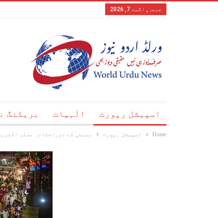
جمعہ, اگست 7, 2026
اسپیشل رپورٹ
الٰہیات
بریکنگ ن
Home
اسپیشل رپورٹ
ممبئی کے دورافتادہ مسلم اکثریتی