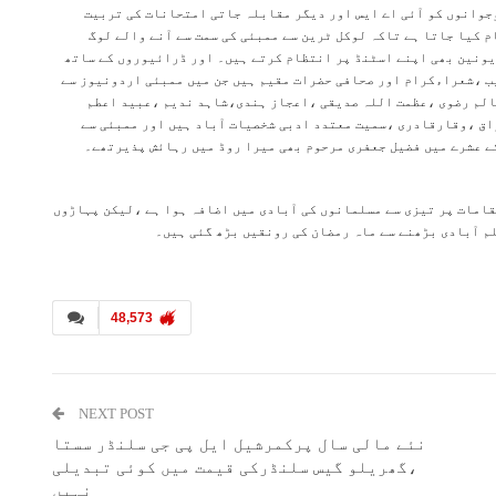
جوانوں کو آئی اے ایس اور دیگر مقابلہ جاتی امتحانات کی تربیت
 کیا جاتا ہے تاکہ لوکل ٹرین سے ممبئی کی سمت سے آنے والے لوگ
ونین بھی اپنے اسٹنڈ پر انتظام کرتے ہیں۔ اور ڈرائیوروں کے ساتھ
ب ،شعراءکرام اور صحافی حضرات مقیم ہیں جن میں ممبئی اردونیوز سے
الم رضوی ،عظمت اللہ صدیقی ،اعجاز ہندی،شاہد ندیم ،عبید اعطم
زاق ،وقارقادری ،سمیت معتدد ادبی شخصیات آباد ہیں اور ممبئی سے
قع ان پُرفضاءمقامات پر تیزی سے مسلمانوں کی آبادی میں اضافہ ہوا ہے ،لیکن پہاڑوں
لم آبادی بڑھنے سے ماہ رمضان کی رونقیں بڑھ گئی ہیں۔
48,573
NEXT POST
نئے مالی سال پرکمرشیل ایل پی جی سلنڈر سستا
،گھریلو گیس سلنڈرکی قیمت میں کوئی تبدیلی
نہیں