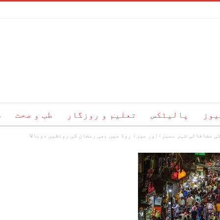
یوز
پالیٹکس
تعلیم و روزگار
طب و صحت
س
 مضافاتی شہر ممبرااور میرا روڈ میں بھی رمضان کی رونقیں دوبالا