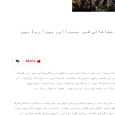
مضافاتی شہر ممبرااور میرا روڈ میں
48,573
ت ممبرااور میرا روڈ میں بھی رونقیں دوبالاہوجاتی ہیں اور گزشتہ
ی اور جنوب وسطی ممبئی کے مشترکہ خاندانوں نے یہاں کا رُخ کیا ۔ ان
انے ضلع کا میرا روڈ شامل ہے جوکہ میرا بھائیندر میونسپل
بازار، محمدعلی روڈ اورمدنپورہ جیسا ماحول رہتا ہے ۔
ہ کی وجہ سے ان چھوٹے شہروں کی ترقی پر بھی توجہ دی گئی ہے،کئی فرقہ
و مسلم اکثریتی علاقے ہونے پر نشانہ بناتے رہتے ہیں، حال میں میرا
 نیا نگر کو نشانہ بنایا گیا تھااور انہیں سماج دشمن عناصر اور