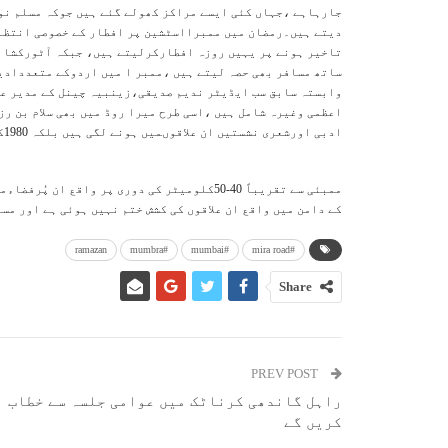
جارہاہے ،جہاں کئی ایسے مراکز کھولے گئے ہیں جوکہ مسلم نو
دیتے ہیں۔رمضان میں ممبرااسٹشین پر افطار کے خصوصی انتظام
تاخیر ہونے پر یہیں روزہ افطارکرلیتے ہیں، جبکہ آٹورکشا ی
ساتھ مسافر بھی حصہ لیتے ہیں ،ممبر ا میں اردوکے متعددادی
وابستہ سابق سب ایڈیٹر ندیم صدیقی،زینبیہ چینل کے مدیر ع
اعظمی وغیرہ شامل ہیں ،اسی طرح میرا روڈ میں بھی سلام بن ر
ادبی اورشعری نشستیں ان علاقوںمیں ہونے لگی ہیں بلکہ 1980کے عشرے میں فضیل جعفری مرحوم بھی میرا روڈ میں رہائش پذیرتھے۔
ممبئی سے تقریباً 40-50کلومیٹر کی دوری پر وا
کے دامن میں واقع ان علاقوں کی کشش ختم نہیں ہوئی ہے اور مس
ramazan
#mumbra
#mumbai
#mira road
Share
PREV POST
راہل گاندھی کرناٹک میں عوامی جلسہ سے خطاب
کریں گے