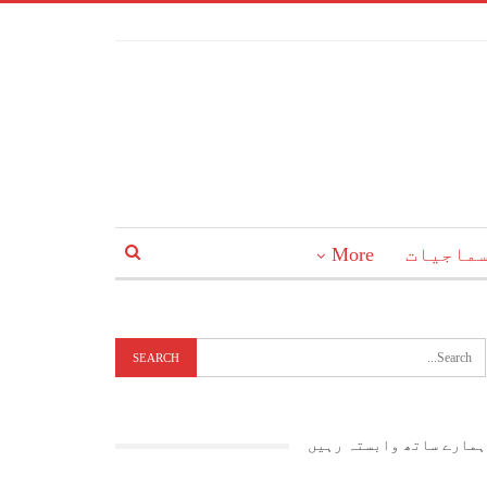
ماجیات
More
ہمارے ساتھ وابستہ رہیں