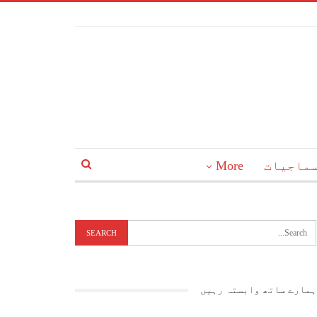
ماجیات
More
ہمارے ساتھ وابستہ رہیں