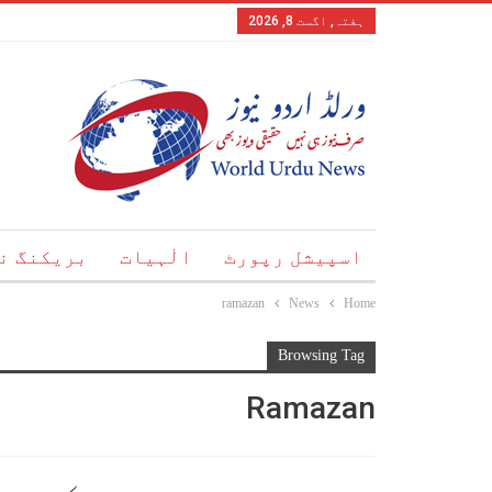
ہفتہ, اگست 8, 2026
اسپیشل رپورٹ
الٰہیات
بریکنگ ن
ramazan
News
Home
Browsing Tag
Ramazan