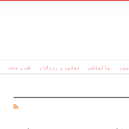
یوز
پالیٹکس
تعلیم و روزگار
طب و صحت
س