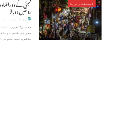
ممبئی کے دورافتادہ
اسپیشل رپورٹ
رونقیں دوبالا
ورلڈ اُردو نیوز
ممبئی: عروس البلا
بھی رونقیں دوبالاہ
علاقوں میں جنوبی ا