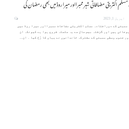
 مسلم اکثریتی مضافاتی شہر ممبرااور میرا روڈ میں بھی رمضان کی
اپریل 1, 2023
د ممبئی کے دورافتادہ مسلم اکثریتی مضافات ممبرااور میرا روڈ میں
وجاتی ہیں اور گزشتہ بیس سال سے یہ سلسلہ شروع ہوا ہے کیونکہ ان
ور جنوب وسطی ممبئی کے مشترکہ خاندانوں نے یہاں کا رُخ کیا ۔ ان
…