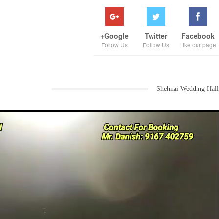
Google+
Twitter
Facebook
Follow Us
Follow Us
Like our page
Shehnai Wedding Hall