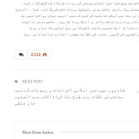
عارف پیش کیا نیز اسٹڈی سینٹر کی روداد شرکاء کے گوش گزار کیا۔
سٹنٹ ہیڈ ماسٹر مخلص مدعو بحیثیت مہمان خاص شریک تھے۔ ضیا ء الرحمٰن
تو بہت ہیں لیکن قابلیت کی کمی کے سبب انہیں بہتر مواقع نہیں مل
اتے ہوئے زمانے کے ساتھ ہم آہنگ ہونا چاہیے ۔ مخلص مدعو نے اپنے
نے کہا کہ ایک تعلیم یافتہ شخص کا ہر عمل تعلیم کا غماز ہونا
ک سے ڈگریاں تقسیم کی گئیں ۔ جلسہ کی نظامت مقصود انصاری نےانجام دی۔ عبد
2,112
NEXT POST
شادیوں میں غیر اسلامی اخراجات و رسومات کے سبب
معاشرتی نظام بری طرح متاثر: ڈاکٹر عبدالعلیم
خان فلکی
More From Author