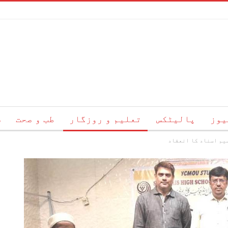
یوز
پالیٹکس
تعلیم و روزگار
طب و صحت
س
یم اسناد کا انعقاد