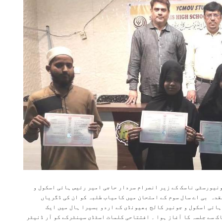
ونیورسٹی ناسک کے زیر انصرام سردار حاجی امیر رئیس ہائی اسکول و
ٹڈی سینٹر میں گزشتہ سال مئی ۲۰۱۷ میں منعقدہ بی اے سال سوم کے امتحان میں کامیاب طلبہ کو ان کی ڈگریاں
لئے۔ سنیچر بتاریخ ۱۰/ نومبر ۲۰۱۸ کو رئیس ہائی اسکول و جونیر کالج بھیونڈی کے اردو بسیرا ہال میں ایک
ک سے جلسہ کا آغاز ہوا ۔ افتتاحی کلمات اسٹڈی سینٹرکے کو آر ڈنیٹر