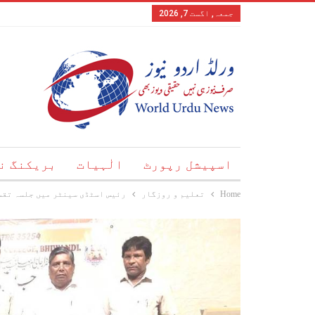
جمعہ, اگست 7, 2026
اسپیشل رپورٹ
الٰہیات
بریکنگ ن
Home
تعلیم و روزگار
رئیس اسٹڈی سینٹر میں جلسہ تقس