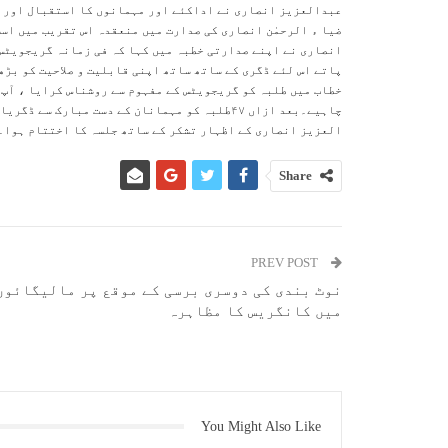
عبدالعزیز انصاری نے اداکئے اور مہمانوں کا استقبال اور ت
ضیا ء الرحمٰن انصاری کی صدارت میں منعقدہ اس تقریب میں اس
انصاری نے اپنے صدارتی خطبہ میں کہا کہ فی زمانہ گریجویٹس 
پاتے اس لئے ڈگری کے ساتھ ساتھ اپنی قابلیت و صلاحیت کو بڑھ
خطاب میں طلبہ کو گریجویٹس کے مفہوم سے روشناس کرایا ، آپ 
چاہیے۔بعد ازاں ۴۷طلبہ کو مہمانان کے دست مبار
العزیز انصاری کے اظہار تشکر کے ساتھ جلسہ کا اختتام ہوا۔
Share
PREV POST
نوٹ بندی کی دوسری برسی کے موقع پر مالیگائوں
میں کانگریس کا مظاہرہ
You Might Also Like