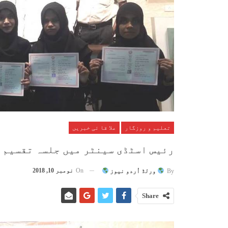
تعلیم و روزگار
علا قا ئی خبریں
رئیس اسٹڈی سینٹر میں جلسہ تقسیم 
On
نومبر 10, 2018
By
ورلڈ اُردو نیوز
Share