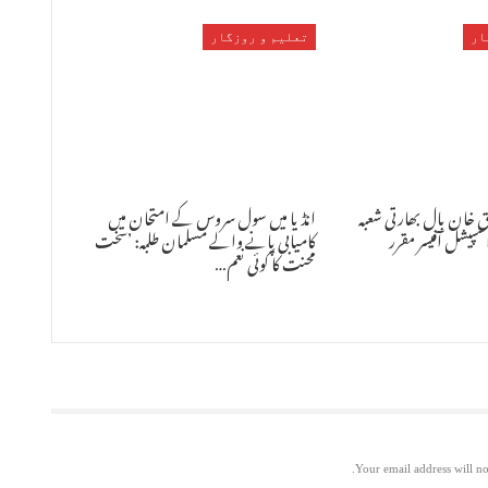
ار
تعلیم و روزگار
ق خان بال بھارتی شعبہ
انڈیا میں سول سروس کے امتحان میں
اسپیشل آفیسر مقرر
کامیابی پانے والے مسلمان طلبہ: ’سخت
محنت کا کوئی نعم…
Your email address will no