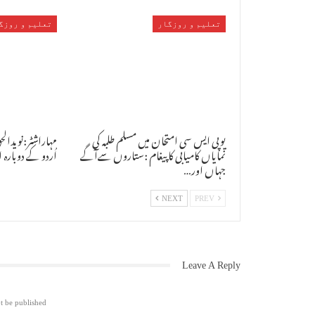
تعلیم و روزگار
تعلیم و روزگ
یوپی ایس سی امتحان میں مسلم طلبہ کی
مہاراشٹر:نویدالح
نمایاں کامیابی کا پیغام :ستاروں سےآگے
اُردو کے دوبارہ 
جہاں اور…
NEXT
PREV
Leave A Reply
t be published.