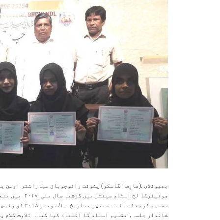
بھیونڈی :(عارِف اگاسکر) یشونت رائوچوہان مہاراشٹر اوپن ی
جونیئرکا لج اس
تقسیم کرنے کے 
شاندار جلسہء تقسیم اسناد کا انعقاد کیا گیا۔ تلاوت کلام پا