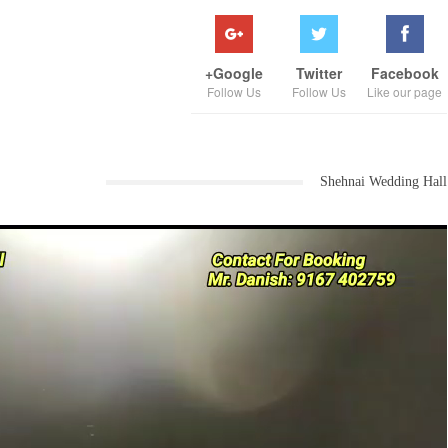
Google+
Twitter
Facebook
Follow Us
Follow Us
Like our page
Shehnai Wedding Hall