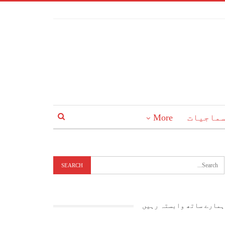
ماجیات
More
ہمارے ساتھ وابستہ رہیں