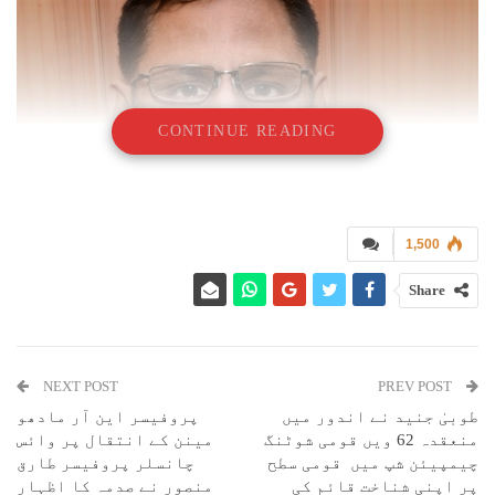
CONTINUE READING
1,500
Share
NEXT POST
PREV POST
طوبیٰ جنید نے اندور میں
پروفیسر این آر مادھو
منعقدہ 62 ویں قومی شوٹنگ
مینن کے انتقال پر وائس
علی گڑھ : ذیابیطس میں مبتلا شخص روزے رکھ سکتا ہے ، تاہم اس سلسلہ میں
چیمپیئن شپ میں قومی سطح
چانسلر پروفیسر طارق
ڈاکٹروں سے مشورہ بہت ضروری ہے تاکہ صحت پر روزے کا منفی اثر نہ پڑے
پر اپنی شناخت قائم کی
منصور نے صدمہ کا اظہار
اور بیماری میں اضافہ نہ ہو