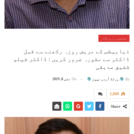
تعلیم و روزگار
ذیابیطس کے مریض روزہ رکھنے سے قبل
ڈاکٹر سے مشورہ ضرور کریں : ڈاکٹر شیلو
شفیق صدیقی
On
مئی 8, 2019
By
ورلڈ اُردو نیوز
1,500
Share