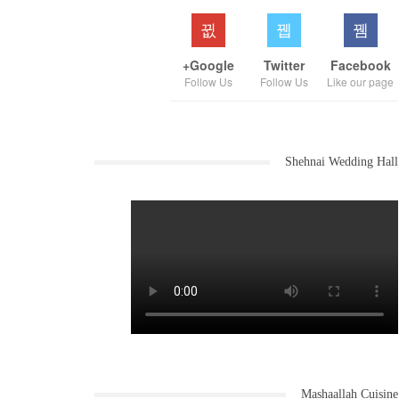
Google+
Twitter
Facebook
Follow Us
Follow Us
Like our page
Shehnai Wedding Hall
Mashaallah Cuisine