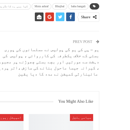
baba bangali
Bhujbal
Moin ashraf
کیا یہی ہے کانگریس 
Share
PREV POST
یو – پی کی یو گی پولیس نے مسلمانوں کی پوری
بستی کے خلاف یکطرفہ کی کارروائی ، پولیس کی
دہشت سے عورتیں اور بچے بستی چھوڑنے پر مجبور
، کیرانہ جیسا ماحول بنانے کی سازش ،اتر پردی
مائینارٹی کمیشن نے مدد کا دیا یقین
You Might Also Like
سیاسی ہلچل
اسپیشل رپورٹ