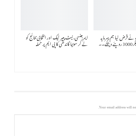
 قرض لیا ہم سرمایہ
ایمرجنسی، نیٹ پیپر لیک اور انتخابی نتائج کو
کاری کو فروغ دیکر 3000 روپئے دینگے۔۔
لے کر سونیا گاندھی کا پی ایم پر حملہ
Your email address will no