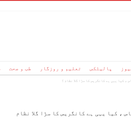
یوز
پالیٹکس
تعلیم و روزگار
طب و صحت
س
 ، کیا یہی ہے کانگریس کا سڑا گلا نظام ؟
ئم
ہمارے بارے میں
رابطہ
 ، کیا یہی ہے کانگریس کا سڑا گلا نظام