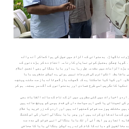
وئے ناگپاڑہ بدعنوانی کے الزام میں جیل کی ہوا کھاکر آنے والے
۔ گویا چھگن بھجبل کوئی نمایاں کارنامہ انجام دے کر بڑے دنوں کے
ے بڑے الزامات میں مقدمہ چل رہا ہے اور بابا بنگالی بھی انجمن اسلام
کسی باضابطہ انکوائری کی شروعات نہیں ہوئی ہے لیکن عنقریب بابا
علاوہ اور کیا کہا جاسکتا ہے کہ گھپلے باز گھوٹالے باز سے ملنے پہنچے
نےکیا کانگریس اسی طرح فسادی اور بدعنوانوں کے آگے سر بسجدہ ہو کر
اردو اخبارات میں کئی سطروں میں ان کے نام کے ساتھ القابات بھی
سر کی تعیناتی یا کسی اہم سیاست داں کی قدم بوسی کو پہنچ جاتے ہیں
ہیں مختلف پوز سے فوٹو کھنچواتے ہیں اور اردو کے زر خرید یا غلام
ں کے ساتھ شائع کرتے ہیں اور پھر بابا بنگالی اخبار کی اس کٹنگ
ہد انصاری پر ایف آئی آر تک بابا بنگالی انہی فوٹو کی مدد سے
ے مخالفین کو دبانے کا کام کرتے رہے لیکن بنگالی بابا کا صحافی