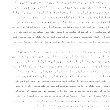
ہ شاہد جھولا چھاپ اردو صحافیوں جیسا نہیں تھا ۔جس دن بنگالی بابا
 مختلف تھانوں میں رپورٹ درج کرائی اس سے اگلے دن بیس پچیس ساتھی
عرف معین میاں کی کرتوت بتائی جس کے بعد بنگالی بابا کی بلیک میلنگ
ب ایک اردو روزنامہ کے پروگرام میں وزیر اعلیٰ نے شمولیت تو کی
ا موقعہ نہیں ملا ۔وہاں بابا بنگالی عرف معین میاں نیچے بیٹھ کر
ور یہاں ہر کسی کو اپنے ڈھنگ سے جینے کی آزادی یہاں کے قانون نے دی
س سے ملیں اور کس سے نہ ملیں یہ انہیں بتائیں لیکن ہم اس ڈھونگ اور
وں اور اسلام کی شبیہ دھندلی ہوتی ہے ۔کیا بابا بنگالی کے مرید اتنا
سے سر پر بٹھا رہے ہیں وہ شخص ایک موقعہ پرست اور مفاد پرست ہے ۔یہ
ارے میں اپنی پہچان بنانا چاہ رہے ہیں ۔یہی سبب ہے کہ کبھی ان کے
 معاملہ یہ ہے کہ بابا بنگالی توڑوئے ناگپاڑہ معین اشرف سیاست دانوں
عین اشرف عرف بنگالی بابا خود کو پیر طریقت کہلانا پسند کرتے ہیں
پر دھمکیاں دیتے ہیں اور پولس اسٹیشن میں سیاسی دائو پیچ لگا کر ایف
 ایسا ہی دنیا دار اورر غنڈہ عناصر کی پرورش کرنے والا ہوتا ہے ؟
تا لیکن ہاں ہم مذہب کے نام پر ڈھونگ کرنے والوں کے خلاف ضرور ہیں
وہ ہندوئوں میں سے ہو یا مسلمانوں میں سے ۔مسلمانوں میں تو ڈھونگی
میاں عرف بنگالی بابا جیسے لوگوں نے پیر طریقت کہلوا کر اور چند
ابا گری شروع کردی ہے جس سے اسلام اور مسلمانوں کی شبیہ خراب ہوتی
ی لالچ میں اردو اخبارات سچائی کو جان بوجھ کر نہ دبائیں اور ایک
 کریں ۔مسلمانوں کے سر پر پہلے ہی سے کافی پریشانیاں ہیں اس لئے اب
پر بدعنوانی کرنے والوں کی کرتوتوں کا خلاصہ کرے گا۔