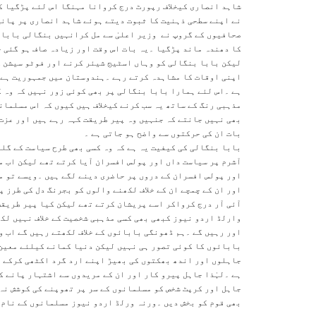
شاہد انصاری کیخلاف رپورٹ درج کروانا مہنگا اس لئے پڑگیا ک
نے اپنے سطحی ذہنیت کا ثبوت دیتے ہوئے شاہد انصاری پر پانچ
صحافیوں کے گروپ نے وزیر اعلیٰ سے مل کرانہیں بنگالی بابا 
کا دھندہ ماند پڑگیا ۔یہ بات اس وقت اور زیادہ صاف ہو گئی ج
لیکن بابا بنگالی کو وہاں اسٹیج شیئر کرنے اور فوٹو سیشن ک
اپنی اوقات کا مشاہدہ کرتے رہے ۔ہندوستان میں جمہوریت ہے ا
ہے ۔اس لئے ہمارا بابا بنگالی پر بھی کوئی زور نہیں کہ وہ ک
مذہبی رنگ کے ساتھ یہ سب کرنے کیخلاف ہیں کیوں کہ اس مسلمان
بھی نہیں جانتے کہ جنہیں وہ پیر طریقت کہہ رہے ہیں اور عزت 
بات ان کی حرکتوں سے واضح ہو جاتی ہے ۔
بابا بنگالی کی کیفیت یہ ہے کہ وہ کسی بھی طرح سیاست کے گلی
آشرم پر سیاست داں اور پولس افسران آیا کرتے تھے لیکن اب
اور پولس افسران کے دروں پر حاضری دینے لگے ہیں ۔ویسے تو م
اور ان کے چمچے ان کے خلاف لکھنے والوں کو بجرنگ دل کی طرز 
آئی آر درج کرواکر اسے پریشان کرتے تھے لیکن کیا پیر طریقت
وارلڈ اردو نیوز کبھی بھی کسی مذہبی شخصیت کے خلاف نہیں لکھ
اور رہیں گے ۔ہم ڈھونگی بابائوں کے خلاف لکھتے رہیں گے اب 
بابائوں کا کوئی تصور ہی نہیں لیکن دنیا کمانے کیلئے معین 
جاہلوں اور اندھ بھکتوں کی بھیڑ اپنے ارد گرد اکٹھی کرکے ب
ہے ۔لہٰذا جاہل پیرو کار اور ان کے مریدوں سے اشتہار پانے ک
جاہل اور کرپٹ شخص کو مسلمانوں کے سر پر تھوپنے کی کوشش نہ
بھی قوم کو بخش دیں ۔ورنہ ورلڈ اردو نیوز مسلمانوں کے نام 