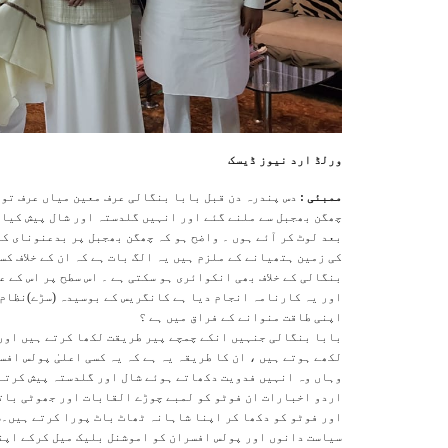
ورلڈ ارد نیوز ڈیسک
ممبئی :
دس پندرہ دن قبل بابا بنگالی عرف معین میاں عرف توڑ
چھگن بھجبل سے ملنے گئے اور انہیں گلدستہ اور شال پیش کیا 
بعد لوٹ کر آئے ہوں ۔ واضح ہو کہ چھگن بھجبل پر بدعنونای ک
کی زمین ہتھیانے کے ملزم ہیں یہ الگ بات ہے کہ ان کے خلاف 
بنگالی کے خلاف بھی انکوائری ہو سکتی ہے ۔ اس سطح پر اس کے 
اور یہ کارنامہ انجام دیا ہے کانگریس کے بوسیدہ (سڑے)نظام 
اپنی طاقت منوانے کے فراق میں ہے ؟
بابا بنگالی جنہیں انکے چمچے پیر طریقت لکھا کرتے ہیں اور 
لکھے ہوتے ہیں ، ان کا طریقہ یہ ہے کہ یہ کسی اعلیٰ پولس اف
وہاں وہ انہیں فدویت دکھاتے ہوئے شال اور گلدستہ پیش کرتے 
اردو اخبارات ان فوٹو کو لمبے چوڑے القابات اور جھوٹی باتو
اور فوٹو کو دکھا کر اپنا شاہانہ ٹھاٹ باٹ پورا کرتے ہیں۔شا
سیاست دانوں اور پولس افسران کو اموشنل بلیک میل کرکے اپن