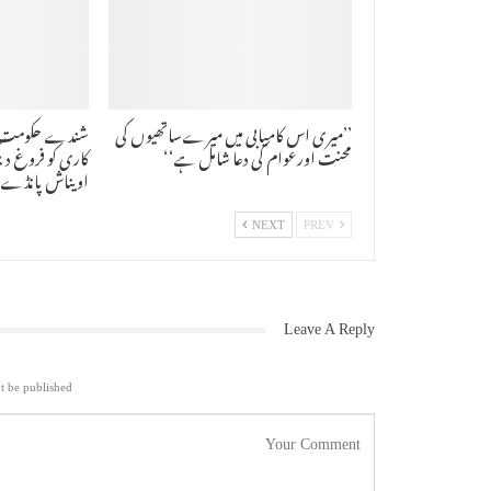
’’میری اس کامیابی میں میرےساتھیوں کی
شندے حکومت نے
محنت اورعوام کی دعا شامل ہے‘‘
اویناش پانڈے
NEXT
PREV
Leave A Reply
t be published.