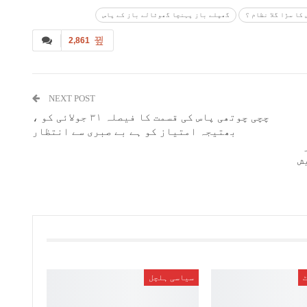
کا سڑا گلا نظام ؟
گھپلے باز پہنچا گھوٹالے باز کے پاس
2,861
NEXT POST
چچی چوتھی پاس کی قسمت کا فیصلہ ٣١ جولائی کو ،
بھتیجہ امتیاز کو ہے بے صبری سے انتظار
ش
سیاسی ہلچل