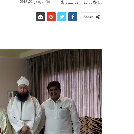
On
جولائی 22, 2018
By
🌎 ورلڈ اُردو نیوز 🌎
Share