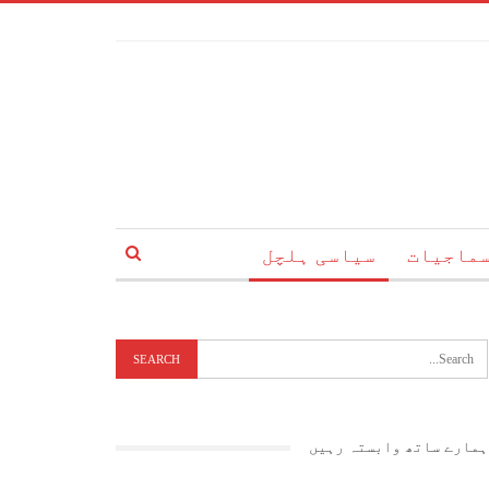
ماجیات
سیاسی ہلچل
ہمارے ساتھ وابستہ رہیں