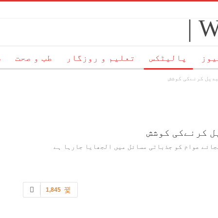
یوز
پالیٹکس
تعلیم و روزگار
طب و صحت
س
بدیل کرنےکی کوشش
ئم
ہمارے بارے میں
رابطہ
ل کرنےکی کوشش
جائے عوام کو جذباتی مسائل میں الجھایا جارہا ہے
1,845