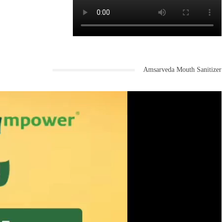
Amsarveda Mouth Sanitizer