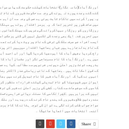
اورنگ آباد:(نامہ نگار)انتخابات کیلئے حکومت کے پا س عوامی
کئے گئے وعدے پورے نہ ہونے کی وجہ سے حکومت شہروں کے نام تب
وہ پورا کرنے میں ناکام ثابت ہوئی ہے جس کی وجہ سے ان اہم م
میں صاف طور پر تحریر تھا کہ وہ برسر اقتدار ہوتے ہی مہنگا
روزگاروں کو روزگار مہیاکروائے گی،غریب کے بینک کھاتوں می
میں تحریر شدہ ایک بھی وعدے کی تکمیل نہیں کی گئی برعکس اسک
ایسے افراد جو صرف ملک کی ترقی کے نام پر ووٹ دیا کرتے تھے 
کے نام بدلے جارہے ہیں جہاں بھاجپا اقتدار میںہیں اتر پردیش
راج کردیا ،فیض آباد کا ایودھیا کردیا گیا اور اب احمد آب
میں ہے ۔اورنگ آباد کا نام سمبھاجی نگر اور عثمان آباد کا
بذریعے ٹوئٹ وزیر اعلیٰ دیوندر فرنویس سے مطالبہ کیا ہے جس
کے قوی امکانات ہیں ۔بھاجپا کے نائب ریاستی صدر ڈاکٹر بھاگ
انہوں نے کہا کہ اورنگ آباد شہر کا نام تبدیل کرنے میں بھا
ایوان میں شیوسینا کو نام تبدیلی کیلئے قرارداد منظور کروا
نہیں کے برابرہیں ۔کچرا نکاسی کا مسئلہ،پانی فراہمی،خستہ
مندر،تین طلاق،شہروں کے ہندو نام کرنے کے درپے ہے اور ملک 
عوام جواب طلب کرنے لگی ہے تو ان کی توجہ ہٹانے کا کام برسر
آئندہ انتخابات میں اٹھایا جائیگا ۔
Share