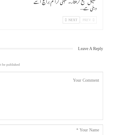
سہیل شیخ گرفتار۔ ممبئی کرائم برانچ اسے
دبئی سے…
NEXT
PREV
Leave A Reply
t be published.