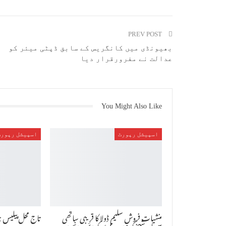
PREV POST
بھیونڈی میں کانگریس کے سابق ڈپٹی میئر کو
عدالت نے مفرورقرار دیا
You Might Also Like
اسپیشل رپورٹ
اسپیشل رپورٹ
منشیات فروش سلیم ڈولا کا قریبی ساتھی
تاج محل پیلیس 