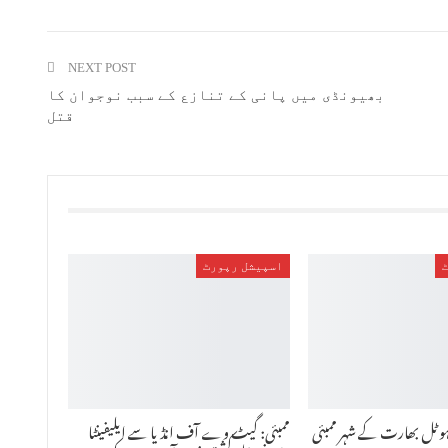
NEXT POST
بھیونڈی میں پانی کے تنازع کے سبب نوجوان کا
قتل
اسپیشل رپورٹ
ہوٹل بھارت کے شہر ممبئی
ممبئی: گیٹ وے آف انڈیا سے ایلیفینٹا