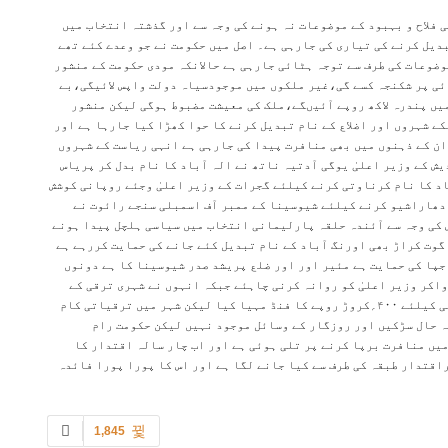
 فلاح و بہبود کے موضوعات نہ ہونے کی وجہ سے اور گذشتہ انتخاب میں
دیل کرنے کی تیاری کی جارہی ہے۔ اصل میں حکومت نے جو وعدے کئے تھے
وضوعات کی طرف سے توجہ ہٹائی جارہی ہے حالانکہ مودی حکومت کے منشور
ئی پر شکنجہ کسے گی،غیر ملکوں میں موجودسیاہ دولت واپس لائیگی،بے
ں پندرہ لاکھ روپے آئیںگے،ملک کی معیشت مضبوط ہوگی لیکن منشور
ے شہروں اور اضلاع کے نام تبدیل کرنے کا حوا کھڑا کیا جارہا ہے اور
ان کے ذہنوں میں بھی منافرت پیدا کی جارہی ہے انہی ریاست کے شہروں
 کے وزیر اعلیٰ یوگی آدتیہ ناتھ نے الہ آباد کا نام بدل کر پریاس
اد کا نام کرناوتی کرنے کیلئے گجرات کے وزیر اعلیٰ وجئے روپانی کوشش
 دھاراشیو کرنے کیلئے شیوسینا کے ممبر آف اسمبلی سنجے رائوت نے
 کی وجہ سے آئندہ حلقہ پارلیمانی انتخاب میں سیاسی ہلچل پیدا ہونے
وت کراڑ بھی اورنگ آباد کے نام تبدیل کئے جانے کی حمایت کررہے ہے
جپا کی حمایت ہے مئیر اور اور ضلع پریشد صدر شیوسینا کا ہے دونوں
کر وزیر اعلیٰ کو روانہ کرنی چاہئے جبکہ انہوں نے شہری ترقی کے
کاموں کے موضوعات سے کنارہ کشی کی وزیر اعلیٰ نے شہر کی ترقی کیلئے ۴۰۰؍کروڑ روپے کا فنڈ مہیا کیا لیکن شہر میں ترقیاتی کام
 حال سڑکیں اور روزگار کے وسائل موجود نہیں لیکن حکومت رام
میں منافرت برپا کرنے پر تلی ہوئی ہے اور اب چار سالہ اقتدار کا
اقتدار طبقہ کی طرف سے کیا جانے لگا ہے اور اس کا پورا پورا فائدہ
1,845