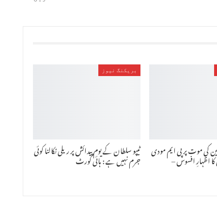
بریکنگ نیوز
سین کی موت پر پی ایم مودی
ٹیپو سلطان کے یوم پیدائش پر ریلی نکالنا کوئی
کا اظہارِ افسوس –
جرم نہیں ہے : ہائی کورٹ