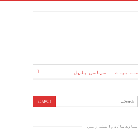
ماجیات
سیاسی ہلچل
ہمارے ساتھ وابستہ رہیں