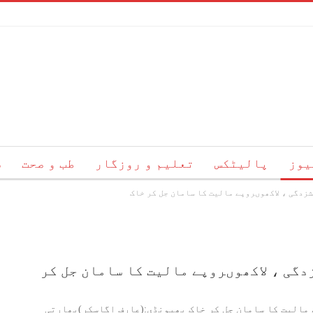
یوز
پالیٹکس
تعلیم و روزگار
طب و صحت
س
زدگی ، لاکھوںروپے مالیت کا سامان جل کر خاک
ئم
ہمارے بارے میں
رابطہ
دگی ، لاکھوںروپے مالیت کا سامان جل کر
مالیت کا سامان جل کر خاک بھیونڈی:(عارِف اگاسکر)بھارتی