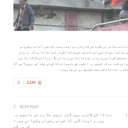
ھانے سے فائر بریگیڈ کی گاڑیاں مع اپنے عملہ کے فوراًجائے وقوع پر
و پالیا۔عوام میں اس بات پر حیرت کا اظہار کیا جا تا ہے کہ ہر سال
یوں مختلف گوداموں، پاورلوم کارخانوں، سائزنگ اورڈائینگ کارخانوں
وامی شبہ ہے کہ کہیں یہ انشورنش ہتھیانے کا کوئی چکر تو نہیں؟ جو آگ
ذکورہ حادثات کی سخت تفتیش ہو نی چاہیئے ۔
2,155
NEXT POST
ڈ
مہاڈا کی لاٹری میں گھر نہیں ملا ہے تو مایوس نہ
ہوں ، اپنا گھر کا خواب رضوان سِکوانی پورا
کریں گے