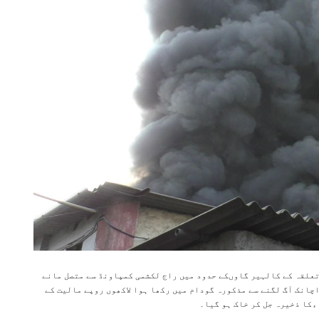
تعلقہ کے کالہیر گاوںکے حدود میں راج لکشمی کمپاونڈ سے متصل مانے
چانک آگ لگنے سے مذکورہ گودام میں رکھا ہوا لاکھوں روپے مالیت کے
ءکا ذخیرہ جل کر خاک ہو گیا۔