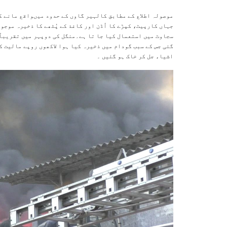
موصولہ اطلاع کے مطابق کالہیر گاوں کے حدود میںواقع مانے ک
جہاں کارپیٹ، کپڑے کا اُڈن اور کاغذ کے پُٹھے کا ذخیرہ موج
سجاوٹ میں استعمال کیا جا تا ہے۔منگل کی دوپہر میں تقریباً 
گئی جس کے سبب گودام میں ذخیرہ کیا ہوا لاکھوں روپے مالیت 
اشیاء جل کر خاک ہو گئیں ۔