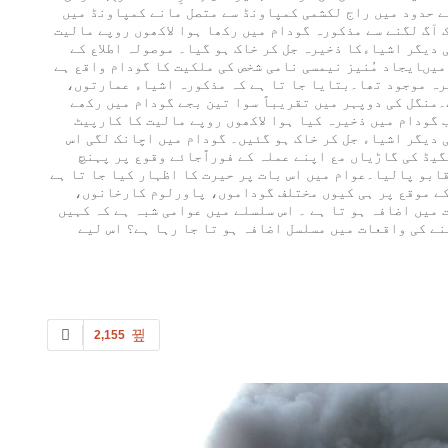
ے حدود میں راج لکشمی کمپاونڈ سے متصل مانے کمپاونڈ میں
آگ لگنے سے مذکورہ گودام میں رکھا ہوا لاکھوں روپے مالیت
 دیگر اشیاءکا ذخیرہ جل کر خاک ہو گیا۔ موصولہ اطلاع کے
یںایجاد مُنیز نیمسی نامی شخص کی ملکیت کا گودام واقع ہے
یرہ موجود تھا۔بتایا جا تا ہے کہ مذکورہ اشیاء عمارتوں،
۔منگل کی دوپہر میں تقریباً سوا تین بجے گودام میں رکھے
ب گودام میں ذخیرہ کیا ہوا لاکھوں روپے مالیت کا کارپیٹ
 دیگر اشیاء جل کر خاک ہو گئیں۔ گودام میں اچانک لگی اس
یگیڈ کی گاڑیاں مع اپنے عملہ کے فوراًجائے وقوع پر پہنچ
 قابو پالیا۔عوام میں اس بات پر حیرت کا اظہار کیا جا تا ہے
 کے موقع پر ہی کیوں مختلف گوداموں، پاورلوم کارخانوں،
میں اضافہ ہو تا ہے ۔ اس سلسلے میں عوامی شبہ ہے کہ کہیں
نے کی واقعات میں مسلسل اضافہ ہو تا جا رہا ہے؟ اس لیے
2,155