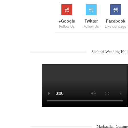
Google+
Twitter
Facebook
Follow Us
Follow Us
Like our page
Shehnai Wedding Hall
Mashaallah Cuisine