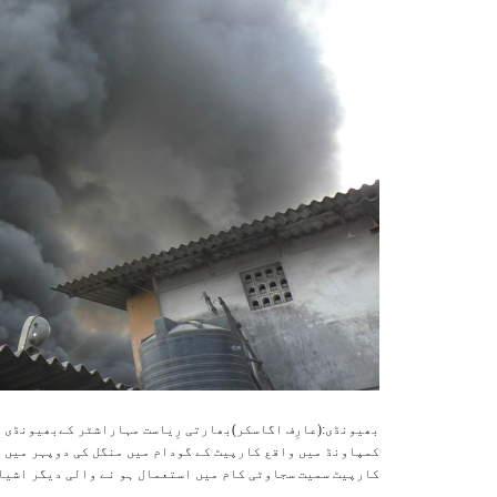
بھیونڈی:(عارِف اگاسکر)بھارتی رِیاست مہاراشٹر کےبھیونڈی 
کمپاونڈ میں واقع کارپیٹ کے گودام میں منگل کی دوپہر میں ا
کارپیٹ سمیت سجاوٹی کام میں استعمال ہو نے والی دیگر اشیا