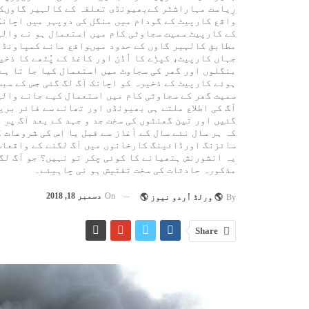
رِیاست مہاراشٹر کےبھیونڈی تعلقہ کے کالہیر گاوںک
واقع کارپیٹ کے گودام میں منگل کی دوپہر میں اچانک 
کے کارپیٹ سمیت سجاوٹی کام میں استعمال ہو نے والی
مطابق کالہیر گاوں کے حدود میںواقع مانے کمپاونڈ م
جہاں کارپیٹ، کپڑے کا اُڈن اور کاغذ کے پُٹھے کا ذخ
بنگلوں اور گھر کی سجاوٹ میں استعمال کیا جا تا ہے
ہوئے کارپیٹ کے ذخیرہ کو اچانک آگ لگ گئی جس کے سب
سمیت گھر کے سجاوٹی کام میں استعمال کیے جانے والی
آگ کی اطلاع ملتے ہی بھیونڈی اور تھانے سے فائر بر
گئیں اور تین گھنٹوں کی سخت جد و جہد کے بعد آگ پر
کہ ہر سال نئے سال کے آغاز سے قبل یا اس کی شروعات
سائزنگ اورڈائینگ کارخانوں میں آگ لگنے کے واقعات 
یہ انشورنش ہتھیانے کا کوئی چکر تو نہیں؟ جو آگ لگ
مذکورہ حادثات کی سخت تفتیش ہو نی چاہیئے۔
On
دسمبر 18, 2018
By
🌎 ورلڈ اُردو نیوز 🌎
Share