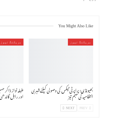
You Might Also Like
بریکنگ نیوز
بریکنگ نیوز
بھیونڈی: پراپرٹی ٹیکس کی وصولی کیلئےشہری
طبلہ نواز ذاکر ح
انتظامیہ کی مہم تیز
اور راہل گاندھی 
NEXT
PREV