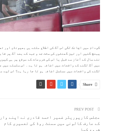
گودام میں اچانک لگی اس آگ کی اطلاع ملتے ہی بھیونڈی اور ت
پہنچ گئیں اور تین گھنٹوں کی سخت جد و جہد کے بعد آگ پر قاب
نئے سال کے آغاز سے قبل یا اس کی شروعات کے موقع پر ہی ک
میں آگ لگنے کے واقعات میں اضافہ ہو تا ہے ۔ اس سلسلے میں ع
لگنے کی واقعات میں مسلسل اضافہ ہو تا جا رہا ہے؟ اس لیے م
Share
PREV POST
مجلس کارپوریٹر ضمیر احمد قادری نے اپنے وار
کے عارف کالونی میں سمنٹ روڈ کی تعمیری کام
شروع کیا