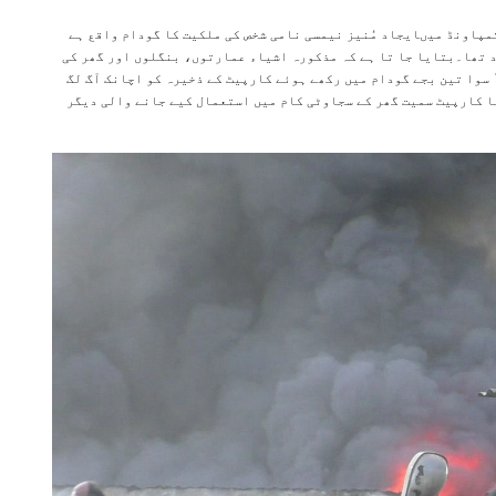
مپاونڈ میںایجاد مُنیز نیمسی نامی شخص کی ملکیت کا گودام واقع ہے
ود تھا۔بتایا جا تا ہے کہ مذکورہ اشیاء عمارتوں، بنگلوں اور گھر کی
سوا تین بجے گودام میں رکھے ہوئے کارپیٹ کے ذخیرہ کو اچانک آگ لگ
کا کارپیٹ سمیت گھر کے سجاوٹی کام میں استعمال کیے جانے والی دیگر