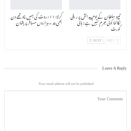
سینئر آفیسر، جی نارتھ ڈویژن کو دفتری اوقات میں نوٹس ملنے کے بعد ۷؍
دن کے اندر اندر پیش کئے جائیں۔
ٹیپو سلطان کے یوم پیدائش پر ریلی
کرلا: ۱۱؍روٹ کی بسیں چوتھے دن
نکالنا کوئی جرم نہیں ہے : ہائی
بھی بند ۔ہزاروں مسافر پریشان
کورٹ
NEXT
PREV
Leave A Reply
Your email address will not be published.