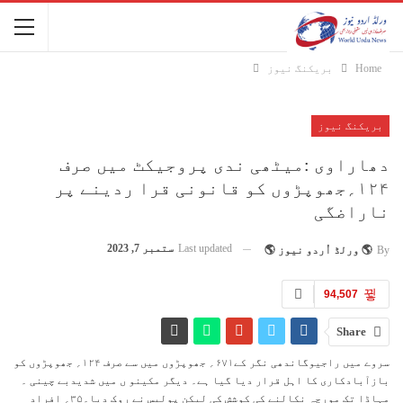
Home
بریکنگ نیوز
بریکنگ نیوز
دھاراوی :میٹھی ندی پروجیکٹ میں صرف
۱۲۴؍جھوپڑوں کو قانونی قرا ردینے پر
ناراضگی
Last updated
ستمبر 7, 2023
By
🌎 ورلڈ اُردو نیوز 🌎
94,507
Share
سروے میں راجیوگاندھی نگر کے۶۷۱؍ جھوپڑوں میں سے صرف ۱۲۴؍ جھوپڑوں کو
بازآبادکاری کا اہل قرار دیا گیا ہے۔ دیگر مکینو ں میں شدیدبے چینی ۔
مہاڈا تک مورچہ نکالنے کی کوشش کی لیکن پولیس نے روک دیا۔۳۵؍ افراد