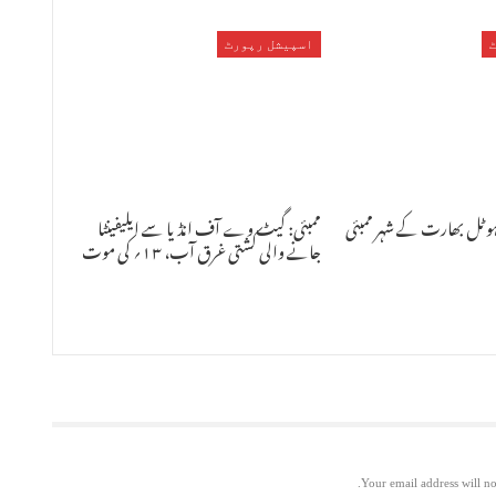
اسپیشل رپورٹ
ہوٹل بھارت کے شہر ممبئی
ممبئی: گیٹ وے آف انڈیا سے ایلیفینٹا
جانے والی کشتی غرق آب، ۱۳؍ کی موت
Your email address will no