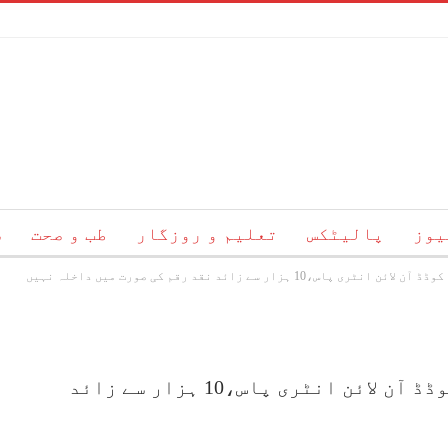
یوز
پالیٹکس
تعلیم و روزگار
طب و صحت
س
زار سے زائد نقد رقم کی صورت میں داخلہ نہیں
منترالیہ جانے والوں کے لیے کلر کوڈڈ آن لائن انٹری پاس،10 ہزار سے زائد