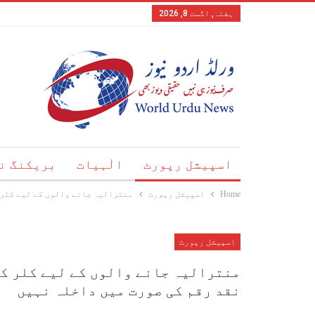
ہفتہ, اگست 8, 2026
اسپیشل رپورٹ
الٰہیات
بریکنگ ن
Home
اسپیشل رپورٹ
منترالیہ جانے والوں کے لیے کلر کوڈڈ آن لائن انٹری پاس،10 ہ
اسپیشل رپورٹ
نقد رقم کی صورت میں داخلہ نہیں