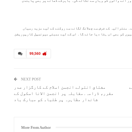
ور آنے والوں کو وہاں سے نکالے گی۔ باہرکے کھانے پر بھی پابندی
۔ منترالیہ کے فرش سے چھلانگ لگانے سے روکنے کے لیے مزید رسیاں
یوں کو بھی اب ہٹا دیا جائے گا۔ اس کے لیے ممبئی میونسپل کارپوریشن
99,560
NEXT POST
ے
مشتاق انتولے انجمن اسلام کے کارگزار صدر
مقرر، ڈرامہ۔مقابلہ پر انجمن الانا اسکول کے
شاندار مظاہرہ پر طلباء کو مبارک باد
More From Author