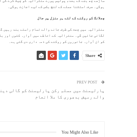
ساڑھے چھ بجے کے بعد، پولیس پورے منترالیہ کو چیک کرے گی ا
ہوگی۔ صرف استثنا عملے کے لنچ بکس کے لیے اجازت ہوگی۔
چھلانگ کو روکنے کے لئے ہر منزل پر جال
منترالیہ میں چھت کی طرف جانے والے تمام راستے بند رہیں گے
لگائی جائیں گی۔ منترالیہ کے احاطے میں آوارہ کتوں اور بل
کو ان آوارہ جانوروں کو روکنے کی ذمہ داری دی گئی ہے۔
Share
PREV POST
پارلیمنٹ میں مسلم رکن پارلیمنٹ کو گالی دین
والے رمیش بدھوری کا ملا انعام
You Might Also Like