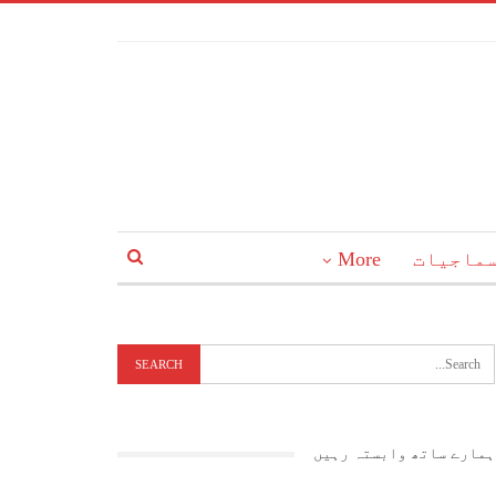
ماجیات
More
ہمارے ساتھ وابستہ رہیں