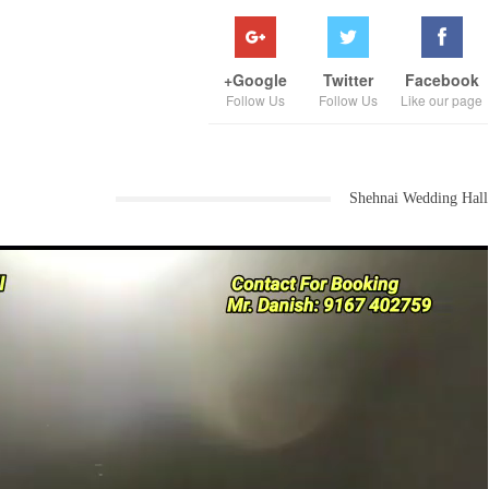
Google+
Twitter
Facebook
Follow Us
Follow Us
Like our page
Shehnai Wedding Hall