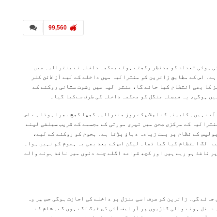
99,560
ی ہوئی تعداد کو مدنظر رکھتے ہوئے محکمہ داخلہ نے منترالیہ میں
ے۔ اس کے مطابق زائرین کو منترالیہ میں داخلے کے لیے آن لائن کلر
ز کا بھی انتظام کیا جائے گا، منترالیہ میں رشوت ستانی روکنے کے
آتے ہیں۔ کابینہ کے اجلاس کے روز منترالیہ کھچا کھچ بھرا ہوتا ہے اس
نترالیہ کے مرکزی صحن میں تیری مورتی کے مجسمے کے قریب سیلفی لینے
پولیس کے نظام پر بہت زیادہ دباؤ پڑتا ہے۔ ہجوم کو روکنے کے لیے،
ب الگ انتظام کیا گیا تھا۔ لیکن اس کے بعد بھی یہ ہجوم کم نہیں ہوا۔
ر نافذ ہو رہے ہیں اور کچھ قواعد اگلے چند دنوں میں نافذ ہونے والے
جائے گی۔ زائرین کو صرف اسی منزل پر داخلے کی اجازت ہوگی جس پر وہ
داخل ہونے والی گاڑیوں پر آر ایف آئی ڈی ٹیگ لگے ہوں گے۔ شام کے