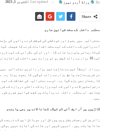
Last updated
اکتوبر 1, 2023
By
ورلڈ اُردو نیوز
Share
محکمہ داخلہ کے سخت قوانین جاری
منترالیہ میں ہجوم اور خودکشی کی کوشش کرنے والوں کی بڑھت
آنے والوں کے داخلے کے لیے سخت اقدامات کرنے کا فیصلہ کیا ہ
کوڈڈ رسائی پاس دیا جائے گا۔ اور ان کی نگرانی کے لیے ڈرون
لیے 10 ہزار سے زائد کیش ہو تو وزارت میں داخلے کی اجازت نہیں ہوگی، یہ فیصلہ منگل کو محکمہ داخلہ کی طرف سےکیا گیا۔
روزانہ اوسطاً تین سے ساڑھے تین ہزار زائرین منترالیہ میں 
دن قریب ساڑھے پانچ ہزار سے زائد لوگوں کا ہجوم ہوتا ہے۔ م
کا رجحان بھی بڑھ گیا ہے۔ اس سے منترالیہ کی حفاظت کے لیے 
درخواستیں لانے والوں کے لیے وزارت کے داخلی دروازے کے قری
چنانچہ اب محکمہ داخلہ نے ہدایات پر کچھ قوانین فوری طور پ
ہیں۔
گاڑیوں پر آر ایف آئی ڈی ٹیگ، کھانا لانے پر بھی پابندی
زائرین کی رجسٹریشن ویب پورٹل اور موبائل ایپ کے ذریعے کی 
جانا چاہتے ہیں۔ انہیں کہیں اور جانے کی اجازت نہیں ہوگی۔ 