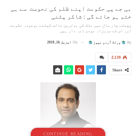
بی جے پی حکومت اپنے ظلم کی نحوست سے ہی
ختم ہو جائے گی : شاکر پٹنی
پچھلے چار سال میں ملک کی بدترین حالت کیلئے موجودہ حکومت
اور اس کے سربراہ مودی ذمہ دار ہیں
On
اپریل 16, 2018
By
ورلڈ اُردو نیوز
2,139
Share
CONTINUE READING