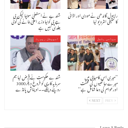
راہول گاندھی نے مودی اور اڈانی
شندے نے استعفیٰ سونپا لیکن بی
کا تمثیلی انٹرویو لیا
جے پی کو نیا وزیر اعلیٰ بنانے کی کوئی
جلدی نہیں ہے
سیاسی ہلچل
اسپیشل رپورٹ
’’میری اس کامیابی میں
شندے حکومت نے قرض لیا ہم
میرےساتھیوں کی محنت
سرمایہ کاری کو فروغ دیکر 3000
اورعوام کی دعا شامل ہے‘‘
روپئے دینگے۔۔اویناش پانڈے
NEXT
PREV
Leave A Reply