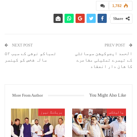
1,782
ممبئی : آئندہ پارلیمانی انتخاب میں یونائٹیڈ ری پبلکن پارٹی نے
کانگریس وراشٹروادی کانگریس پارٹی کو بغیر شرط کے حمایت دینے کا اعلان
Share
کیا ہے ۔ یونائٹیڈ ری پبلکن پارٹی کے قوی صدر تان سین نناورے اور
ریاستی صدر اشوک گائیکواڑ کی قیادت میں آج ایک وفد نے مہاراشٹر
ریاستی کانگریس کمیٹی کے صدر اشوک چوہان وراشٹروادی کانگریس پارٹی
کے ریاستی صدر جینت پاٹل سے ملاقات کرکے جمہوریت وآئین مخالف فرقہ
پرست طاقتوں کو شکشت دینے کے لئے کانگریس وراشٹروادی کانگریس کو اپنی
NEXT POST
PREV POST
بلاشرط حمایت کا یقین دلایا ۔
الحمد ایجوکیشن سوسائٹی
تمباکو نوشی کے سبب ۵۲
کے تیسرے تمثیلی مشاعرے
سالہ شخص کو کینسر
یونائٹیڈ ری پبلکن پارٹی کے اس وفد میں نتن مورے ، آنند راؤنربھونے ،
کا شان دار انعقاد
بالا صاحب نرملے ، پرشانت ناندگاؤنکر ، اتم راؤگائیکواڑ ، ایڈووکیٹ
صادق شیلیدار ، اتم راؤنوگھرے ، ایم ایچ منصوری ، راجندر ساٹھے ،
مہاویر وزالے ، ایشورسنگھ جھنجھوٹڈ ، بھاؤصاحب پگارے اور کشور تروڈے
وغیرہ موجود تھے ۔ اس موقع پر کانگریس کے ریاستی صدر اشوک چوہان نے
یونائٹیڈ ری پبلکن پارٹی کا شکریہ ادا کرتے ہوئے حزبِ مخالف کے اتحاد
More From Author
You Might Also Like
میں ان کا استقبال کیا ۔
پالیٹکس
بریکنگ نیوز