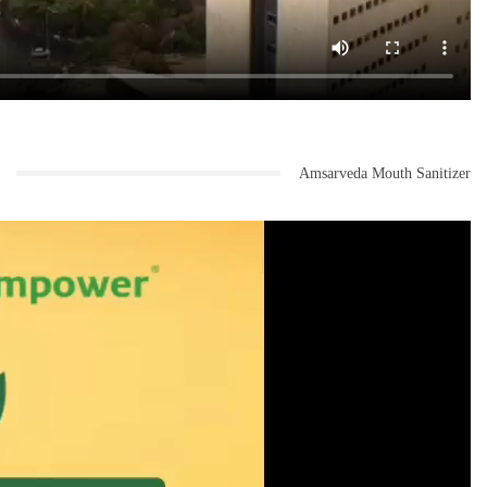
Amsarveda Mouth Sanitizer