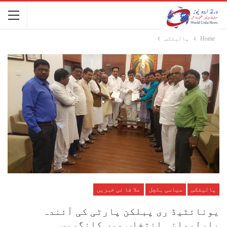
Home
پالیٹکس
پالیٹکس
سیاسی ہلچل
علا قا ئی خبریں
یونائٹیڈ ری پبلکن پارٹی کی آئندہ
پارلیمانی انتخاب میں کانگریس