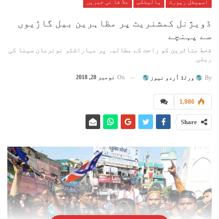
اسپیشل رپورٹ
پالیٹکس
علا قا ئی خبریں
ڈویژنل کمشنریٹ پر مظاہرین بیل گاڑیوں
سے پہنچے
قحط متاثرین کو راحت کے مطالبہ پر مہاراشٹر نونرمان سینا کی
ریلی
On
نومبر 28, 2018
By
ورلڈ اُردو نیوز
1,986
Share