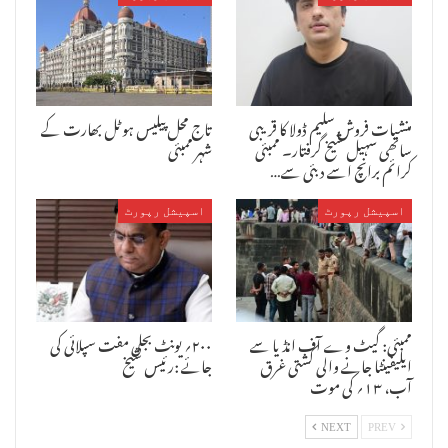
مہاراشٹر نو نرمان سینا ی جانب سے ایک مورچہ آج علاقائی کمشنریٹ پر
منشیات فروش سلیم ڈولا کا قریبی
تاج محل پیلیس ہوٹل بھارت کے
نکالاگیا جس میں مرہٹواڑہ کے مختلف مقامات سے پارٹی ورکرس سمیت کسان
بھی بیل گاڑیوں کے ساتھ شریک ہوئے۔ پارٹی ورکرس نے الزام لگایا کہ
ساتھی سہیل شیخ گرفتار۔ ممبئی
شہر ممبئی
سوکھے کے سبب پیدا شدہ حالات پر قابو پانے کے لئے حکومت اقدامات نہیں
کرائم برانچ اسے دبئی سے…
کررہی ہے اور متاثرہ کسانوں کو امداد مہیا کرنے کی بجائے سی ایم ٹرافی
کرکٹ ٹورنمنٹ منعقد کررہے ہیں۔ پارٹی ورکرس نے حکومت کے خلاف زور دار
اسپیشل رپورٹ
اسپیشل رپورٹ
نعرے بازی کی او رمتاثرین کو امداد فراہم کرنے کا مطالبہ کیا اس موقع
پرپولس کا سخت انتظام تھا۔
ممبئی: گیٹ وے آف انڈیا سے
۲۰۰؍ یونٹ بجلی مفت سپلائی کی
ایلیفینٹا جانے والی کشتی غرق
جائے :رئیس شیخ
آب، ۱۳؍ کی موت
NEXT
PREV