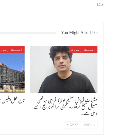
قتل
You Might Also Like
اسپیشل رپورٹ
اسپیشل رپورٹ
منشیات فروش سلیم ڈولا کا قریبی ساتھی
تاج محل پیلیس 
سہیل شیخ گرفتار۔ ممبئی کرائم برانچ اسے
دبئی سے…
NEXT
PREV