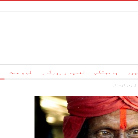
یوز
پالیٹکس
تعلیم و روزگار
طب و صحت
س
تل ،دو گرفتار