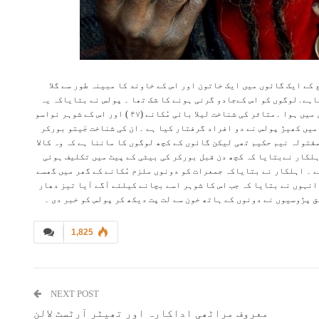
 کے ایک گائوں میں ایک خاتون اور اس کے خاوند کا مبینہ طور سے گلا
یاہے۔لوگوں کو اس کےجادو گرنی ہونے کا شک تھا ۔ پولس نے بتایاکہ یہ
معاملہ جمعرات کو یہاں سے پچاس کلو میٹر دور اوندھے گائوں میں ہوا ۔متاثر کی شناخت لیلا بائی مُکانے (۴۷ ) اور اس کے شوہر نواسو
 سلسلے میں کھیڑ پولس نے دو افراد گرفتار کیا ہے ۔ان کی شناخت جَیتو بورکر
مقتولہ نیم حکیم تھی لیکن گائوں کے کچھ لوگوں کا ماننا ہے کہ وہ کالا
لکار نےبتایا کہ کچھ دن قبل بورکر کی بیٹی کے پیٹ میں تکلیف ہوئی
ہے ۔ اہلکار نے بتایاکہ جمعرات کو دونوں ملزم مُکانے کے گھر میں گھسے
انہوں نے بتایا کہ جب اس کا شوہر اسے بچانے کیلئے آگے آیا تیز دھار
ق پڑوسیوں نے دونوں کے ہاتھ خون سے لت پت دیکھ کر پولس کو خبر دی ۔
1,825
NEXT POST
معروف مراٹھی اداکارہ اور تھیٹر آرٹسٹ لالن