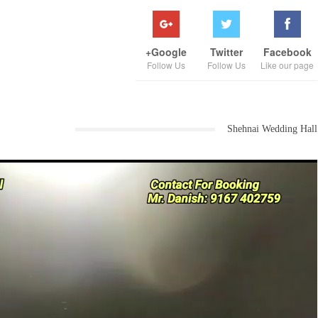
Google+
Twitter
Facebook
Follow Us
Follow Us
Like our page
Shehnai Wedding Hall