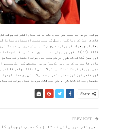
پونے : پولس نے جمعہ کو یہاں بتایا کہ مہاراشٹر کے پونے ضلع
کاٹ کر قتل کردیا گیا ۔ قتل کا سبب ضعیف الاعتقادی بتایا گ
مُکانے (۵۵ ) کے طور پر ہوئی ہے ۔انہوں نے بتایا کہ اس
اور ببن مُکانے کے طور پر کی گئی ہے ۔پولس اہلکار کے مطابق 
جادو کا تجربہ کرتی تھی ۔کھیڑ پولس اسٹیشن کے ایک سینئر اہ
تھی ۔بورکر کو شک تھا کہ یہ لیلا بائی کے کالے جادو کا اثر 
اور لاٹھی نیز تیز دھار ہتھیار سے لیلا بائی پر حملہ کردیا ۔
ہتھیار سے گلا کاٹ کر اس کو بھی قتل کردیا گیا۔پولس کے مطاب
Share
PREV POST
بھیونڈی میں پانی کے تنازع کے سبب نوجوان کا