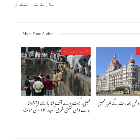
سارنگ کا انتقال
More From Author
اسپیشل رپورٹ
ہوٹل بھارت کے شہر ممبئی
ممبئی: گیٹ وے آف انڈیا سے ایلیفینٹا
جانے والی کشتی غرق آب، ۱۳؍ کی موت