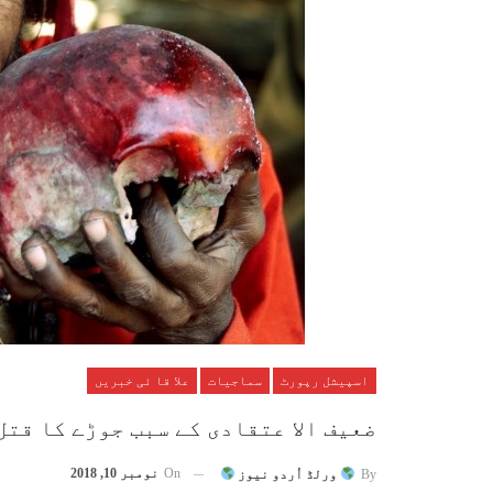
اسپیشل رپورٹ
سماجیات
علا قا ئی خبریں
ضعیف الا عتقادی کے سبب جوڑے کا قتل
On
نومبر 10, 2018
By
ورلڈ اُردو نیوز