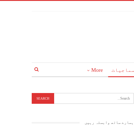
ماجیات
More
ہمارے ساتھ وابستہ رہیں