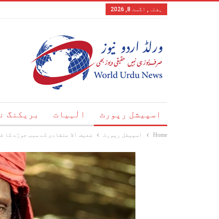
ہفتہ, اگست 8, 2026
اسپیشل رپورٹ
الٰہیات
بریکنگ ن
Home
اسپیشل رپورٹ
ضعیف الا عتقادی کے سبب جوڑے کا ق