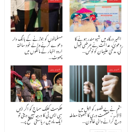
اور اسے دیکھنے کے لیے کہتے ہیں، ان پر جرمانہ عائد کیا جاتا ہے،‘‘
راوت نے ایک قدم آگے بڑھاتے ہوئے الزام لگایا کہ بھارتیہ جنتا پارٹی
کے کتنے لیڈروں نے بھی اس طرح کی مشکوک ڈگریاں حاصل کی ہیں_ اور اسے
ملک کے لیے سنگین تشویش کا معاملہ قرار دیا۔
اجمیر درگاہ میں شیو مندر ہونے کا
مسلمانوں کو جوڑنے کے بانگ دار
دعویٰ، عدالت نے عرضی قبول
دعوے کرنے والے خود ساختہ
کی، مدعیٰ علیہان کو نوٹس…
اردو اخبار کے مالکوں میں
پھوٹ…
خبریں
خبریں
’تم نے بے قصور کو جیل میں
حکومت کھٹک سماج کو اگر ایس
ڈالا…‘، عصمت دری کا جھوٹا معاملہ
سی ایس ٹی کا درجہ نہیں دیتی تو
درج کرانے والی خاتون…
ایک ماہ میں ریاستی سطح پر…