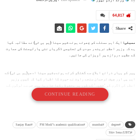
By
ورلڈ اُردو نیوز
64,817
Share
ممبئی:
ایک اہم مسئلے کو چھوتے ہوئے شیو سینا (یو بی ٹی) نے مطالبہ کیا
ہے کہ وزیر اعظم نریندر مودی کی تعلیمی ڈگریاں نئی پارلیمنٹ کی عمارت
کے عظیم دروازے پر آویزاں کی جائیں۔
پیر کو یہاں ذرائع ابلاغ سے گفتگو کرتے ہوئے،شیو سینا ادھو(یو بی ٹی) کے
ایم پی اور چیف ترجمان سنجے راوت نے حیرت کا اظہار کیا کہ کیوں وزیر
اعظم کی ڈگری کو ‘خفیہ’ کے طور پر محفوظ رکھا جا رہا ہے، جس سے لوگوں کے
ذہنوں میں شکوک پیدا ہو رہے ہیں۔
CONTINUE READING
انہوں نے کہاکہ” لوگ وزیر اعظم کی ڈگری کو جعلی قرار دے رہے ہیں… میں
خلوص نیت سے مانتا ہوں کہ پوری سیاسیات کی ڈگری تاریخی اور انقلابی ہے۔
اس لیے اسے ہماری نئی پارلیمنٹ کے عظیم دروازے پر آویزاں کیا جانا
چاہیے تاکہ لوگ اس کے بارے میں شکوک و شبہات پیدا کرنے سے باز رہیں،‘‘
#Sanjay Raut
#PM Modi"s academic qualification
#mumbai
#degree
#Shiv Sena (UBT)
سینا (یو بی ٹی) کے رہنما نے کہا کہ جب دہلی کے وزیر اعلی اروند