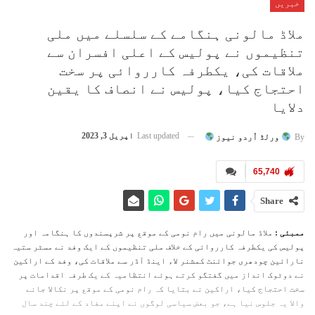
خبریں
ملاڈ مالونی ہنگامے کے سلسلے میں ملی
تنظیموں نے پولیس کے اعلی افسران سے
ملاقات کی، یکطرفہ کارروائی پر سخت
احتجاج کیا، پولیس نے انصاف کا یقین
دلایا
Last updated
اپریل 3, 2023
By
ورلڈ اُردو نیوز
65,740
Share
ممبئی :
ملاڈ مالونی میں رام نومی کے موقع پر شرپسندوں کا ہنگامہ اور
پولیس کی یکطرفہ کارروائی کے خلاف ملی تنظیموں کے ایک وفد نے مسٹر ستیہ
نارائین چودھری جوائنٹ کمشنر لاء اینڈ آڈر سے ملاقات کی، وفد کے اراکین
نے دوٹوک انداز میں گفتگو کرتے ہوئے انتظامیہ کے یک طرفہ اقدامات پر
سخت احتجاج کیا، اراکین نے بتایا کہ رام نومی کے موقع پر نکالا جانے
والا یہ جلوس نیا ہے، جو بعض سیاسی لوگوں نے اپنے مفاد کے لئے چند سال