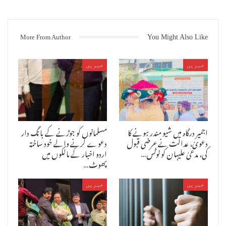
نیز چھ اپریل کو پھر برادران وطن کا ایک تیوہار ہے اس موقع پر بھی
شرپسند ماحول خراب کرسکتے ہیں اس لئے پیشگی بندوبست پر خصوصی توجہ دی
جائے ـ
More From Author
You Might Also Like
جوائنٹ کمشنر لاء اینڈ آڈر مسٹر ستیہ نارائین چودھری نے پورے ضبط و
تحمل سے بات سنی، اور وفد کی اکثر باتوں سے اتفاق کرتے ہوئے یہ یقین
دلایا کہ آپ حضرات اطمینان رکھیں کسی کے ساتھ کوئی ناانصافی نہیں
خبریں
خبریں
ہوگی، اگر کسی معاملے میں آپ کو لگتا ہے کہ کچھ غلط ہوا ہے تو مجھے
براہ راست ٹیلفون کرسکتے ہیں ـ جوائنٹ کمشنر کے ہمراہ ہیڈکواٹر کے ڈی
سی پی مسٹر ٹھاکر بھی میٹنگ میں موجود تھے ـ
وفد کے اراکین نے تمام مسلمانوں سے بھی اپیل کی ہے کہ ایسے معاملات میں
فوری طور پر اشتعال قبول کرکے فرقہ پرستوں کی سازش کا شکار نہ ہوں،
اجمیر درگاہ میں شیو مندر ہونے کا
مسلمانوں کو جوڑنے کے بانگ دار
بلکہ اپنا عزم و حوصلہ برقرار رکھتے ہوئے ضبط و تحمل کا بھی مظاہرہ
دعویٰ، عدالت نے عرضی قبول
دعوے کرنے والے خود ساختہ
کریں ـ
کی، مدعیٰ علیہان کو نوٹس…
اردو اخبار کے مالکوں میں
پھوٹ…
وفد کے اراکین میں آل انڈیا علماء کونسل کے سکریٹری جنرل مولانا محمود
احمد خاں دریابادی، ممبئی امن کمیٹی کے صدر فرید شیخ، جماعت اسلامی
ممبئی کے صدر عبدالحسیب بھاٹکر، ممبئی ایجوکیشن اینڈ شوشل ٹرسٹ کے
خبریں
خبریں
مینجگ ٹرسٹی سلیم موٹر والا، امام الھند فاوںڈیشن کے صدر مولانا نوشاد
صدیقی، ملاڈ قبرستان کے صدر مختار غوری، امن کمیٹی کے سکریٹری نعیم
شیخ، جماعت اسلامی کے سکریٹری شاکر شیخ، نیز ملاڈ مالونی سے مولانا
نذرالاسلام مظاہری، مولانا حمیدالرحمن، قاضی منور علی اور محمد اشرف