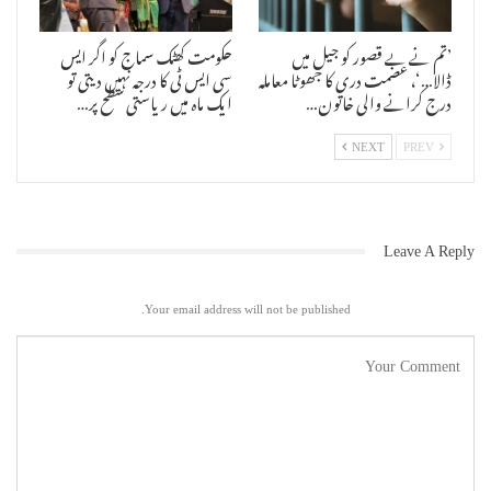
صاحبان شریک تھے ـ
’تم نے بے قصور کو جیل میں
حکومت کھٹک سماج کو اگر ایس
ڈالا…‘، عصمت دری کا جھوٹا معاملہ
سی ایس ٹی کا درجہ نہیں دیتی تو
درج کرانے والی خاتون…
ایک ماہ میں ریاستی سطح پر…
NEXT
PREV
Leave A Reply
Your email address will not be published.