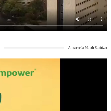
Amsarveda Mouth Sanitizer