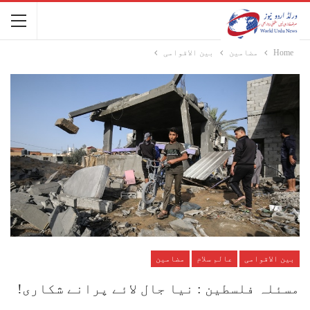
Home
مضامین
بین الاقوامی
بین الاقوامی
عالم سلام
مضامین
مسئلہ فلسطین : نیا جال لائے پرانے شکاری!