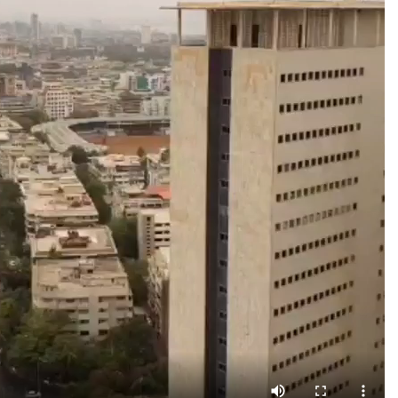
مزید برآں اگر باصرار انتخاب کرانا ممکن ہو تو اس کا نتیجہ فلسطینی
اتھارٹی کے ’اوور آل‘ کی صورت میں ہی نکلے گا۔ اس سے اوسلو معاہدہ اور
اس سے ملحقہ ’امن عمل‘ کا سراب جوں کا توں برقرار رہے گا۔ زمینی طور پر
کچھ تبدیل نہیں ہو سکے گا۔
اوسلو معاہدے میں فلسطینی مکمل طور پر ناکام رہے۔ اس کا فائدہ صرف
اسرائیل نے اٹھایا کیونکہ اس سے قومی آزادی کا منصوبہ انتہائی شرمناک
انداز میں زمین بوس ہوا۔ فلسطینی قیادت کا جذبہ اگر صادق ہے تو وہ
’سٹیٹس کو‘ کو برقرار رکھنے کی بجائے اس کے خاتمے کی راہ اپنائیں۔
معاہدہ اوسلو کے فریم ورک میں کامیاب انتخابی عمل بھی فلسطینیوں کی
توجہ آزادی کے منصوبے سے ہٹا کر ان کی توانائیوں کو ایک مردہ سیاسی
انجام کی طرف لے جائے گا، ایسا انجام جو صرف فلسطینی سیاسی اشرافیہ کے
مفادات کا ضامن ہو جبکہ فلسطینیوں کو ’امن کا لالی پاپ‘ دلا کر میٹھی
نیند سلا دے۔