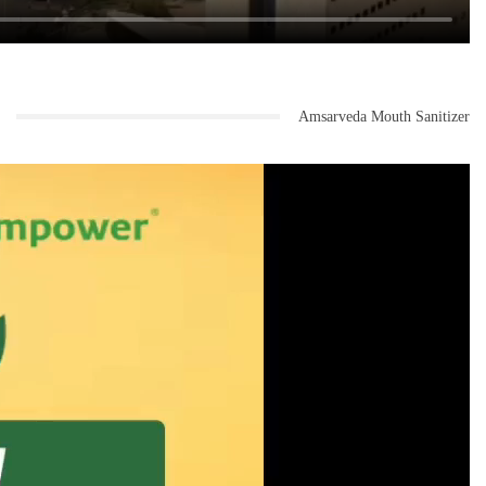
Amsarveda Mouth Sanitizer