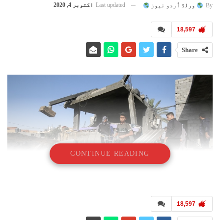
Last updated
اکتوبر 4, 2020
By
ورلڈ اُردو نیوز
18,597
Share
CONTINUE READING
18,597
منصور جعفر