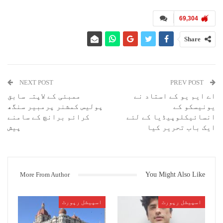
69,304
اس ویڈیو کے منظر عام پر آنے کے بعد کئی ماہرین نے کہا ہے کہ چینی صوبے
Share
سنکیانگ میں ایغور مسلم اقلیت کیخلاف کریک ڈاؤن کی خبریں بالکل
بےبنیاد تو کبھی نہیں تھیں۔ مزید یہ کہ یہ فوٹیج ایک طرف اگر چینی
حکام کے ایغور باشندوں پر کریک ڈاؤن کا ایک نیا ثبوت ہے تو دوسری طرف
اس فوٹیج کو جاری کرنے والے چینی ویڈیو بلاگر کی اپنی سلامتی بھی اب
خطرے میں ہے۔
NEXT POST
PREV POST
اے ایم یو کے استاد نے
ممبئی کے لاپتہ سابق
یہ یوٹیوب ویڈیو تقریباﹰ بیس منٹ دورانیے کی ہے اور اس میں سنکیانگ
یونیسکو کے
پولیس کمشنر پرمبیر سنگھ
میں ایغور آبادی کے خود مختار علاقے میں قائم ایک درجن سے زائد ریاستی
انسائیکلوپیڈیا کے لئے
کرائم برانچ کے سامنے
حراستی کیمپوں کی نشاندہی کی گئی ہے۔
ایک باب تحریر کیا
پیش
یہ یوٹیوب ویڈیو ایک ایسے چینی باشندے نے بنائی ہے، جس کا نام گوآن
گوآن ہے۔ اس نے آن لائن امریکی نیوز پورٹل بزفیڈ نیوز پر اس چینی صوبے
میں ایغور آبادی کے لیے قائم کردہ حراستی مراکز کے بارے میں بہت سے
رپورٹیں پڑھی تھیں۔ اس کے بعد گوآن گوآن نے سنکیانگ تک کا سفر کیا اور
More From Author
You Might Also Like
اس دوران یہ ویڈیو بنائی، جو بعد ازاں یوٹیوب پر جاری کر دی گئی۔
بزفیڈ نیوز کے لیے سیٹلائٹ تصاویر کی مدد سے سنکیانگ میں ایسے کیمپوں
اسپیشل رپورٹ
اسپیشل رپورٹ
کے نقشے تیار کرنے والی ایلیسن کِلنگ کے مطابق یہ فوٹیج انہی حقائق کی
تصدیق کرتی ہے، جن کے بارے میں بہت سے غیر ملکی ماہرین کو یقین ہے کہ