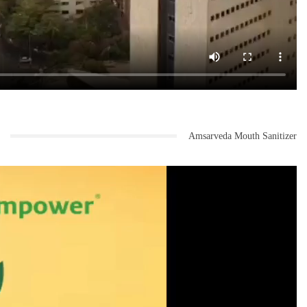
Amsarveda Mouth Sanitizer