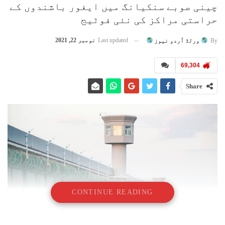
چینی صوبے سنکیانگ میں ایغور باشندوں کے
حراستی مراکز کی نئی فوٹیج
Last updated
نومبر 22, 2021
By
ورلڈ اُردو نیوز
69,304
Share
CONTINUE READING