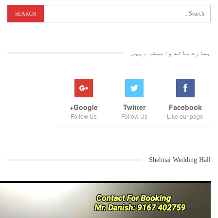
اگر ان کی ٹویٹس کی تفصیلات کو مد نظر رکھا جائے، تو یہ بھی ظاہر ہوتا
ہے کہ انہوں نے شاید 2020ء میں بھی سنکیانگ کا دورہ کیا اور وہاں ان
کمیپوں کی مزید فوٹیج تیار کی۔
اس سال جولائی میں امریکی نیوز ایجنسی اے پی کے ایک نامہ نگار نے بھی
سنکیانگ کا دورہ کیا تھا اور اس دوران ارمچی کے ایک حراستی مرکز کی
ہمارے ساتھ وابستہ رہیں
کچھ تفصیلات بھی منظر عام پر آئی تھیں۔ اس کے علاوہ سنکیانگ کے شہر
دابان چینگ میں ایک ایسے کیمپ کا ذکر بھی کیا گیا تھا، جسے پورے چین
اور غالباﹰ دنیا کا سب سے بڑا حراستی کمپلیکس قرار دیا گیا تھا۔ اس
کمپلیکس میں دس ہزار تک افراد کو رکھنے کی گنجائش تھی اور یہ 220 ایکٹر
سے بھی زیادہ رقبے پر پھیلا ہوا تھا۔
Google+
Twitter
Facebook
یوٹیوب پر جاری کردہ اس ویڈیو میں دیکھا جا سکتا ہے کہ اس میں گوآن
Follow Us
Follow Us
Like our page
گوآن نے اپنا چہرہ دکھانے سے بھی گریز نہیں کیا۔ لیکن یہی بات خود ان
کی اپنی زندگی کے لیے بھی خطرناک ثابت ہو سکتی ہے، جس پر انسانی حقوق
کی کئی تنظیموں نے تشویش بھی ظاہر کی ہے۔
Shehnai Wedding Hall
گوآن گوآن نے جمعہ 19 نومبر کو اپنے یوٹیوب چینل پر ایک اور ویڈیو پوسٹ
کی، جس میں وہ کہتے ہیں، ”میں اتنی طاقت تو نہیں رکھتا کہ خود چینی
حکومت کو براہ راست چیلنج کر سکوں۔ لیکن میں وہ سب کچھ تو کر رہا ہوں،
جو میرے بس میں ہے۔‘‘
ڈی ڈبلیو نیوز کے شکریہ کے ساتھ