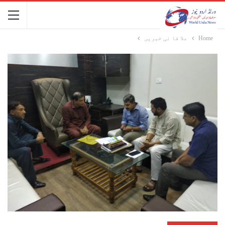
Home
علا قا ئی خبریں