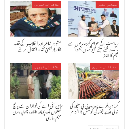
سیاسی ہلچل
علا قا ئی خبریں
ریاست کے عوام کو بیماریوں سے
مشہور شاعر اور انقلاب کے قطعہ
پاک رکھنے کیلئے ’آیوشمان بھوا‘
نگار اِرتضیٰ نشاط انتقال کرگئے
مہم کا آغاز
علا قا ئی خبریں
علا قا ئی خبریں
جس پر میونسپل کمشنر نپون ونائک نے کوآپٹ ممبر کی نامزدگی کے معاملے
میں میئر نند کمار گھوڑیلے سے موبائل پر بات کرکے فوری نامزدگی کرنے
کرلا :ریلوے پرمدرسہ بی بی حلیمہ کی
این آئی اے کی نوجوان سے پانچ
کی درخواست کی۔ اس طرح دیگر مسائل کو بھی فوری حل کرنے کا تیقن دیا۔ اس
خالی جگہ پر قبضہ کی کوشش کا الزام
گھنٹوں تک پوچھ تاچھ، چھاپہ ماری
موقع پر گروپ لیڈر ناصر صدیقی کارپوریٹر ابوالحسن ہاشمی ، عظیم خان،
مہم جاری
رفیق چیتا، وغیرہ موجود تھے۔ واضح رہے کہ اورنگ آبا دمیونسپل
کارپوریشن کی تاریخ میں شاہد یہ پہلا موقع ہے کہ جب میونسپل کمشنر خود
اپوزیشن لیڈر کی کیبن میں آکرشہر یان کے مختلف مسائل اور ترقیاتی