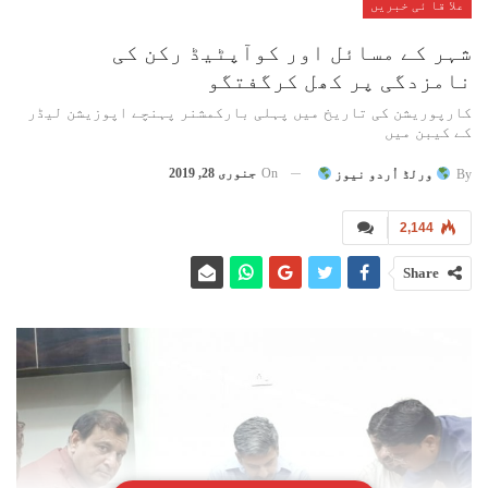
علا قا ئی خبریں
شہر کے مسائل اور کوآپٹیڈ رکن کی
نامزدگی پر کھل کرگفتگو
کارپوریشن کی تاریخ میں پہلی بارکمشنر پہنچے اپوزیشن لیڈر
کے کیبن میں
On
جنوری 28, 2019
By
ورلڈ اُردو نیوز
2,144
Share