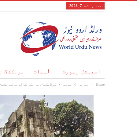
جمعہ, اگست 7, 2026
اسپیشل رپورٹ
الٰہیات
بریکنگ ن
Home
خبریں
قومی
کرلا :کپاڈیہ نگر کالونی کے مکین