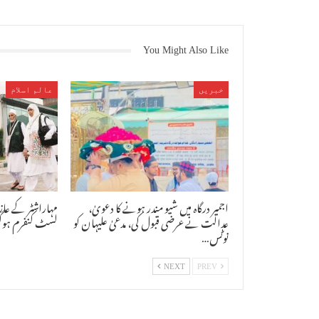
You Might Also Like
خبریں
عالم اسلام
اجمیر درگاہ میں شیو مندر ہونے کا دعویٰ،
عدالت نے عرضی قبول کی، مدعیٰ علیہان کو
لسٹ کنفرم ہوگ
نوٹس…
NEXT
PREV