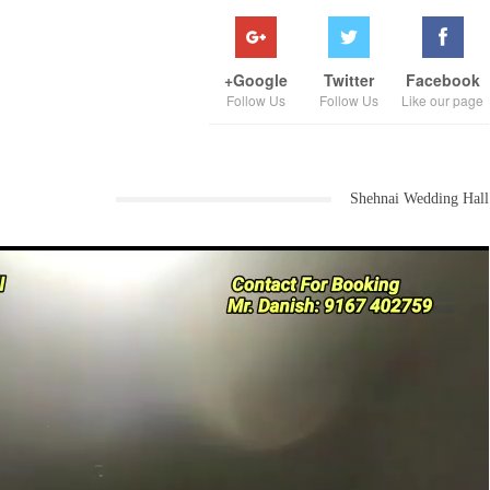
Google+
Twitter
Facebook
Follow Us
Follow Us
Like our page
Shehnai Wedding Hall