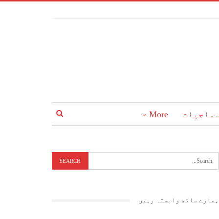
ماجیات
More
ہمارے ساتھ وابستہ رہیں