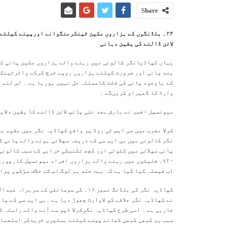
Share
۲۴؍ بلڈنگوں کے ہزاروں مکین ٹینکرمنگوانے اورپینے کیلئے
لائن ڈالنے کی یقین دہانی
یہاں کپاڈیانگر کالونی میں رہنے والے ہزاروں مکین پانی کی
بند پانی اور ضرورت کیلئے ہزاروں روپے خرچ کرکے واٹرٹینکر
کے باوجود پانی کی قلت کامسئلہ حل نہیں ہورہا ہے ۔ اس لئے ہم
وارڈ کا گھیراؤ کریںگے ۔
میونسپل افسر نے بارش بعد نئی پائپ لائن ڈالنے کا یقین دلای
کرلا مغرب میں سی ایس ٹی روڈ پر واقع کپاڈیہ نگر میں مقیم بی
۷۲۰؍ فلیٹوں میں رہنے والے ہزاروں افراد میونسپل کارپور
اب فیصلہ کیا گیا ہے کہ بہت جلد ہم لوگ اس کے خلاف سڑکوں پر
کپاڈیہ نگر کی بلڈنگ نمبر ۱۶؍ کی سوسائ
نے کپاڈیہ نگر علاقے کو لاوارث چھوڑ دیا ہے ۔بی ایم سی کے پ
جارہی ہے ۔ اسی طرح کپاڈیہ نگرکرلا ڈپو سے آنے والے راستہ 