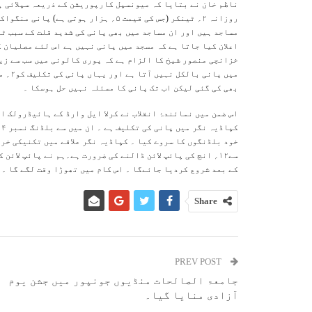
ناظم خان نے بتایا کہ میونسپل کارپوریشن کے ذریعہ سپلائی ہو
مساجد ہیں اور ان مساجد میں بھی پانی کی شدید قلت کے سبب ٹ
میں پ
بھی کی گئی لیکن اب تک پانی کا مسئلہ نہیں حل ہوسکا ۔
اس ضمن میں نمائندۂ انقلاب نے کرلا ایل وارڈ کے ہائیڈرولک 
خود بلڈنگوں کا سروے کیا ۔ کپاڈیہ نگر علاقے میں تکنیکی خرا
سے۱۲؍ انچ کی پائپ لائن ڈالنے کی ضرورت ہے۔ہم نے پائپ لا
کے بعد شروع کردیا جائےگا ۔ اس کام میں تھوڑا وقت لگے گا ۔
Share
PREV POST
جامعۃ الصالحات منڈیوں جونپور میں جشن یوم
آزادی منایا گیا۔