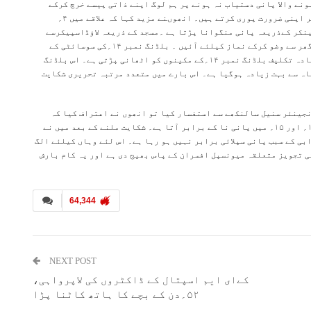
نے والا پانی دستیاب نہ ہونے پر ہم لوگ اپنے ذاتی پیسے خرچ کرکے
روزانہ ۲؍ ٹینکر (جس کی قیمت ۵؍ ہزار ہوتی ہے) پانی منگواکر اپنی ضرورت پوری کرتے ہیں۔ انھوںنے مزید کہا کہ علاقے میں ۴؍
ینکر کےذریعہ پانی منگوانا پڑتا ہے ۔مسجد کے ذریعہ لاؤڈاسپیکرسے
اعلان کیا جاتا ہے کہ مسجد میں پانی نہیں ہے اس لئے مصلیان گھر سے وضو کرکے نماز کیلئے آئیں ۔ بلڈنگ نمبر ۱۴؍کی سوسائٹی کے
خزانچی منصور شیخ کا الزام ہے کہ پوری کالونی میں سب سے زیادہ تکلیف بلڈنگ نمبر ۱۴؍کے مکینوں کو اٹھانی پڑتی ہے۔ اس بلڈنگ
انی بالکل نہیں آتا ہے اور یہاں پانی کی تکلیف کو۲؍ ماہ سے بہت زیادہ ہوگیا ہے۔ اس بارے میں متعدد مرتبہ تحریری شکایت
انجینئر سنیل سالنکھے سے استفسار کیا تو انھوں نے اعتراف کیا کہ
کپاڈیہ نگر میں پانی کی تکلیف ہے ۔ ان میں سے بلڈنگ نمبر ۱۴؍ اور ۱۵؍ میں پانی نا کے برابر آتا ہے۔ شکایت ملنے کے بعد میں نے
بی کے سبب پانی سپلائی برابر نہیں ہو رہا ہے۔ اس لئے وہاں کیلئے الگ
ئن کی تجویز متعلقہ میونسپل افسران کے پاس بھیج دی ہے اور یہ کام بارش
64,344
NEXT POST
کےای ایم اسپتال کے ڈاکٹروں کی لاپرواہی،
۵۲؍دن کے بچے کا ہاتھ کاٹنا پڑا