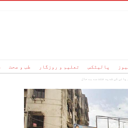
یوز
پالیٹکس
تعلیم و روزگار
طب و صحت
س
 پانی کی شدید قلت سے بے حال