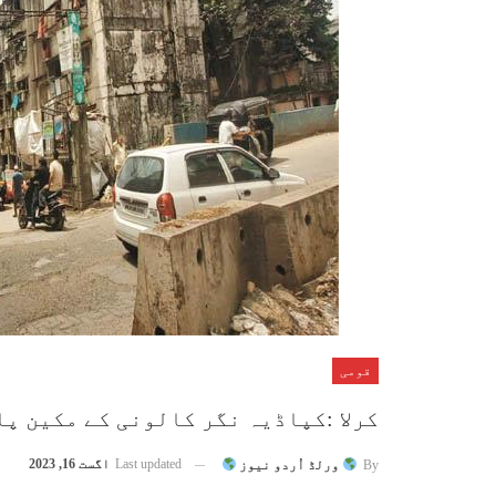
قومی
کرلا :کپاڈیہ نگر کالونی کے مکین پا
Last updated
اگست 16, 2023
By
ورلڈ اُردو نیوز