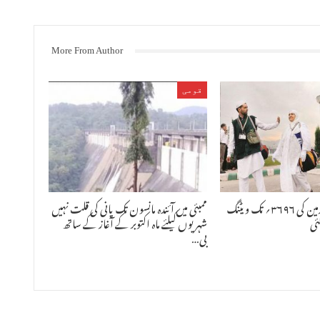
More From Author
قومی
مہاراشٹر کے عازمین کی ۳۶۹۶؍ تک ویٹنگ
ممبئی میں آئندہ مانسون تک پانی کی قلت نہیں
ئی
شہریوں کیلئے ماہ اکتوبر کے آغاز کے ساتھ
بی…