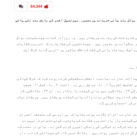
64,344
 بوتل بند پانی خریدنے پرمجبور۔میونسپل افسر کی بارش بعد نئی پائپ
 شدید قلت کی وجہ سے پریشان ہیں ۔ وہ روزانہ کھانے پینےکیلئے بوتل
 منگوانے پر مجبور ہیں ۔ سوسائٹیوں کی شکایت ہے کہ تحریری شکایات
 لوگ بہت جلد پانی کی قلت کے خلاف سڑکوں پر اتریں گے یا کرلا ایل
ا ہے۔
ت اللہ خان نے نمائندۂ انقلاب سےگفتگو کرتے ہوئے کہا کہ کرلا کپاڈیہ
نگر کالونی میں بی ایم سی کے ذریعہ سپلائی ہونے والے پانی کی تکلیف تقریباً ۶؍ ماہ سے چل رہی ہے ۔ البتہ ۲؍ ماہ قبل۱۰؍ فیصد
پانی سپلائی میں کٹوتی اور کچھ تکنیکی خرابی کے سبب کالونی کی ۲۴؍ بلڈنگوں میں پانی کیلئے ہا ہاکار ہے ۔ ان ۲۴؍ بلڈنگوں کے
یشن کے ذریعہ سپلائی ہونے والے پانی کیلئے پریشان ہیں۔ پریشان ہوکر
اترکر احتجاج کریں گے ۔
ٹی کے سربراہ عبداللہ خان نے الزام لگاتے ہوئے بتایا کہ بی ایم سی کے متعلقہ افسران
انی کیلئے بار بار تحریری شکایت کے باوجود کوئی خاص توجہ نہیں دی
کو بند کرکے ہم لوگوں کی زندگی اجیرن کردی گئی ہے ۔ پانی نہ ملنے کے
سبب ہم کبھی کبھی کھانے پینے کیلئے بسلیری خریدکر استعمال کرنے پر مجبور ہوتے ہیں ۔ بلڈنگ نمبر ۱۵؍ کی سوسائٹی کے ذمہ دار