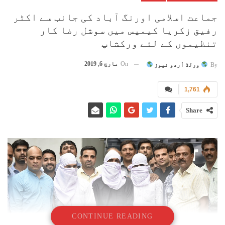
جماعت اسلامی اورنگ آباد کی جانب سے اکٹر
رفیق زکریا کیمپس میں سوشل رضا کار
تنظیموں کے لئے ورکشاپ
On
مارچ 6, 2019
By
ورلڈ اُردو نیوز
1,761
Share
CONTINUE READING