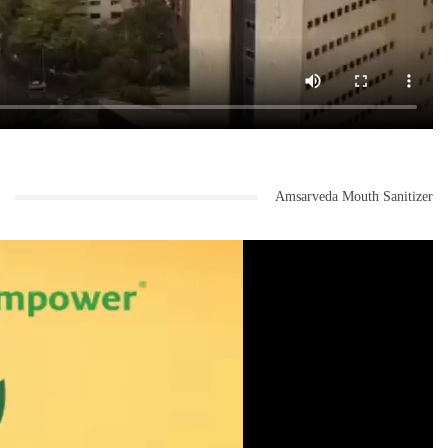
Amsarveda Mouth Sanitizer