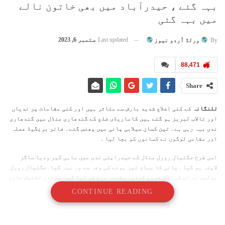
بہہ گئے ، حیدرآباد میں بھی خاتون نالے
میں بہہ گئی
Last updated
ستمبر 6, 2023
By
ورلڈ اُردو نیوز
88,471
Share
تلنگانہ
کے کئی اضلاع شدید بارش سے متاثر ہیں اور کئی مقامات پر ندیاں
اور تالاب لبریز ہو گئے ہیں کاماریڈی ضلع کے گندھاری منڈل میں گندھاری
ندی بہہ رہی ہے۔ تین کسان سیلابی پانی میں پھنس گئے۔ فائر بریگیڈ عملہ
اور مقامی لوگوں نے کسانوں کو بچا لیا ۔
اسی طرح جگتیال رورل منڈل کے حیدراپلی ندی میں ماہی گیر ودیا ساگر
لاپتہ ہو گیا ۔پانی کا بہاؤ تیز ہونے کی وجہ سے وہ بہہ گیا۔جگتیال رورل
پولیس نے اس کی تلاش شروع کردی۔ مقدمہ درج کر لیا گیا ہے اور تفتیش جاری
ہے
CONTINUE READING
اسی دوران حیدرآباد کے گاندھی نگر میں ایک خاتون نالہ میں بہہ گئی۔ اس
کی تلاش شروع کردی گئی ہے