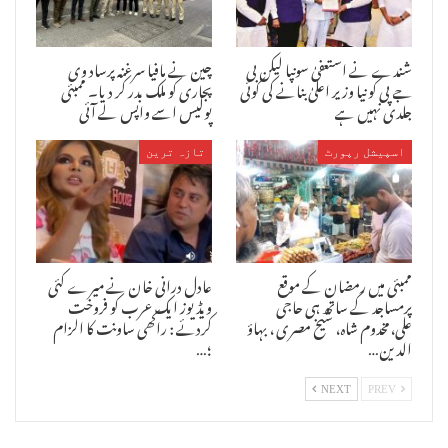
شندے نے استعفیٰ سونپا لیکن بی
چین نے مافیا سرغنہ پرساد وی
جے پی کو نیا وزیر اعلیٰ بنانے کی کوئی
پجاری کو ملک بدر کر دیا۔ ممبئی
جلدی نہیں ہے
پولیس اسے واپس لے آئی
اسپیشل رپورٹ
تازہ ترین
ممبئی میں رمضان کے موقع
عادل درانی خان نے میرے کئی
پرمساجد کے ساتھ ہی حاجی
ویڈیوز ایک عرب کو فروخت
علی،مخدوم شاہ، شیخ مصری ، بہاؤ
کردئے : راکھی ساونت کا الزام
الدین…
؛…
NEXT
PREV