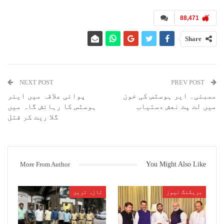
88,471
Share
NEXT POST
PREV POST
ممبئی۔ ایر ہوسٹس کی خون
پوائی علاقہ میں ایئر
میں لت پت نعش دستیاب
ہوسٹس کا رہائش گاہ میں
گلا ریت کر قتل
More From Author
You Might Also Like
بریکنگ نیوز
تازہ ترین