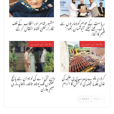
ریاست کے عوام کو بیماریوں سے
مشہور شاعر اور انقلاب کے قطعہ
پاک رکھنے کیلئے ’آیوشمان بھوا‘
نگار اِرتضیٰ نشاط انتقال کرگئے
مہم کا آغاز
علا قا ئی خبریں
علا قا ئی خبریں
کرلا :ریلوے پرمدرسہ بی بی حلیمہ کی
این آئی اے کی نوجوان سے پانچ
خالی جگہ پر قبضہ کی کوشش کا الزام
گھنٹوں تک پوچھ تاچھ، چھاپہ ماری
مہم جاری
NEXT
PREV