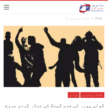
Home
علا قا ئی خبریں
علا قا ئی خبریں
کرائم
گولی پورہ کی ضدی گینگ کی غنڈہ گردی عروج