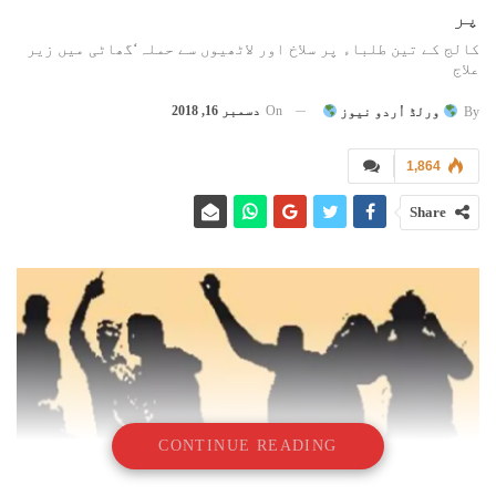
پر
کالج کے تین طلباء پر سلاخ اور لاٹھیوں سے حملہ‘گھاٹی میں زیر
علاج
On
دسمبر 16, 2018
By
ورلڈ اُردو نیوز
1,864
Share
CONTINUE READING