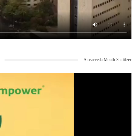
Amsarveda Mouth Sanitizer