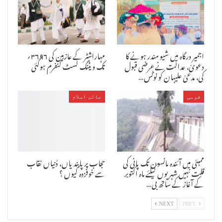
اجمیر درگاہ میں شیو مندر ہونے کا
مہاراشٹر کے عازمین کی ۳۶۹۶؍
دعویٰ، عدالت نے عرضی قبول
تک ویٹنگ لسٹ کنفرم ہوگئی
کی، مدعیٰ علیہان کو نوٹس…
قومی
عالم اسلام
ممبئی میں آئندہ مانسون تک پانی کی
حجاب پر پابندیاں، دُنیاں نقاب
قلت نہیں شہریوں کیلئے ماہ اکتوبر
سے خوفزدہ کیوں ؟
کے آغاز کے ساتھ بی…
NEXT
PREV