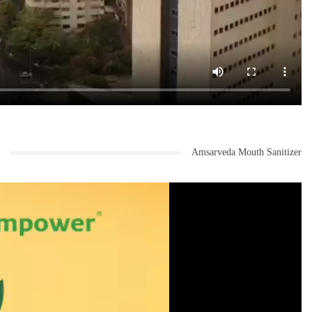
Amsarveda Mouth Sanitizer