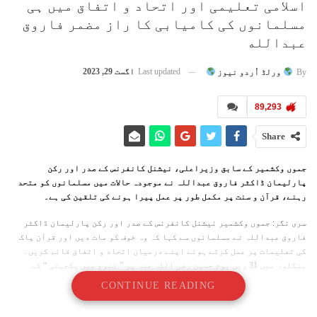
اسلامی تعلیمی اور اتحاد و اتفاق میں ہی
مسلمانوں کی کامیابی کا راز مضمر فاروق
عبدالله
Last updated
اگست 29, 2023
By
ورلڈ اُردو نیوز
89,293
Share
جموں وکشمیر کے سابق وزیراعلی، نیشنل کانفرنس کے صدر اور رکن
پارلیمان ڈاکٹر فاروق عبداللہ نے موجودہ حالات میں مسلمانوں کو متحد
رہنے، قرآن و سنت پر مکمل طور پر عمل پیرا ہونے کی تلقین کی ہے۔
سری نگر: جموں وکشمیر نیشنل کانفرنس کے صدر اور رکن پارلیمان ڈاکٹر
فاروق عبداللہ نے مسلمانوں سے کہا کہ وہ خوف کو مات دیں اور قرآن پاک
کی تعلیمات پر عمل کرتے ہوئے اپنے درمیان اتحاد و اتفاق قائم کریں۔
بنگلور میں 31 ویں یوم حسین رضی اللہ عنہ پر ” تنوع میں یکجہتی “ کے
موضوع سے منعقدہ ایک تقریب سے خطاب کرتے ہوئے انہوں نے مسلمانوں میں
CONTINUE READING
پائے جارہے خوف اور ڈر پر افسوس کا اظہار کیا اور اس کی وجہ قرآن پاک
کی تعلیمات سے دوری کو قرار دیا۔