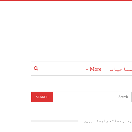
ماجیات
More
ہمارے ساتھ وابستہ رہیں