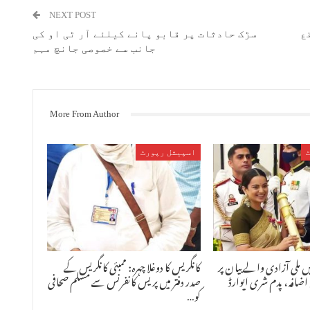
NEXT POST
سڑک حادثات پر قابو پانے کیلئے آر ٹی او کی
جانب سے خصوصی جانچ مہم
More From Author
اسپیشل رپورٹ
ں ملی آزادی والے بیان پر
کانگریس کا دوغلا چہرہ: ممبئی کانگریس کے
ضافہ ، پدم شری ایوارڈ
صدر دفتر میں پریس کانفرنس سے مسلم صحافی
کو…