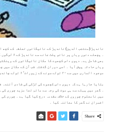
ناندیڑ:(منتجب الدین) ناندیڑ کے نائیگائوں تعلقہ کے کچھ اف
۔ پچھلے دنوں
بھی شامل ہے۔ دیوی داس کچھوے کا مکان نائیگائوں کے وینکٹیش 
وہاں حادثہ پیش آیا ۔ اسی دوران گذشتہ شب اُن کے مکان میں چو
موجود الماری میں سے ۲۰ تولے سونے کے زیورات‘ ۶ تولے چاندی کے زیورات اور نقد ۵۰ ہزار روپیئے چوری کرکے لے گئے ۔
بتایا جارہا ہے کہ دیوی داس کچھوے کی لڑکی کی شادی آئندہ 
۔ گھر میں پہلے سے ہی موت کی وجہ سے ماتم تھا مزید چوری کی و
میں نامعلوم چوروں کے خلاف مقدمہ درج کیا گیا ہے ۔ چوری کی 
افسران نے گھر کا معائنہ کیا ۔
Share