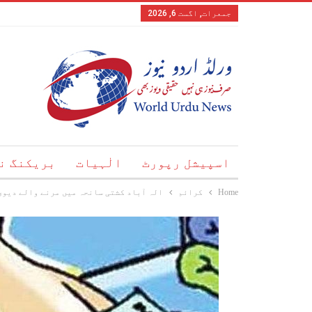
جمعرات, اگست 6, 2026
اسپیشل رپورٹ
الٰہیات
بریکنگ ن
Home
کرائم
الہ آباد کشتی سانحہ میں مرنے والے دیوی