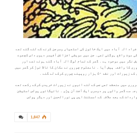
راد الہ آباد میں ایک خاتون کی استھیاں وسرجن کرنے کے لئے گئے تھے
 وہاں پر نائو پلٹ جانے سے ناندیڑ کے ۸ لوگوں کی موت واقع ہوگئی تھی۔ جن میں مویشی افزائش آفیسر دیوی داس کچھوے
نگر میں موجود ہے ۔ گھر کے تمام لوگ الہ آباد گئے ہوئے تھے اور
ری کا واقعہ پیش آیا ۔ نامعلوم چوروں نے مکان کا تالا توڑ کر گھر میں
فروری میں منعقد تھی جس کے لئے انہوں نے زیورات خریدی کرکے رکھے تھے
جہ سے گھر والوں پر دوسری ایک آفت آن پڑی ۔ نائیگائوں پولس اسٹیشن
واردات کے بعد علاقہ کے اسسٹنٹ ایس پی نورالحسن اور دیگر پولس
1,847