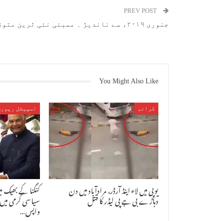
PREV POST
جنوری ۲۰۱۹ء سے ناندیڑ ۔ ممبئی نئی ٹرین متوقع
You Might Also Like
کرائم
اسپیشل رپورٹ
یوپی میں لاء اینڈ آرڈر، مرادآباد میں دن
کنگنا کے بھیک می
دہاڑے بی جے پی لیڈر کا قتل
سیاسی گرمی میں ا
واپس…