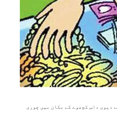
ے دیوی داس کچھوے کے مکان میں چوری