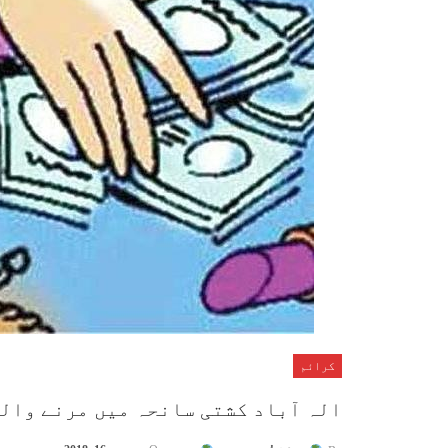
کرائم
الہ آباد کشتی سانحہ میں مرنے وال