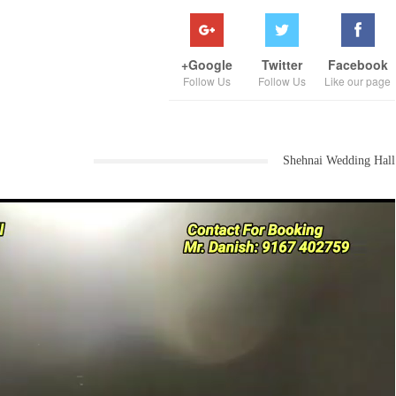
Google+
Twitter
Facebook
Follow Us
Follow Us
Like our page
Shehnai Wedding Hall