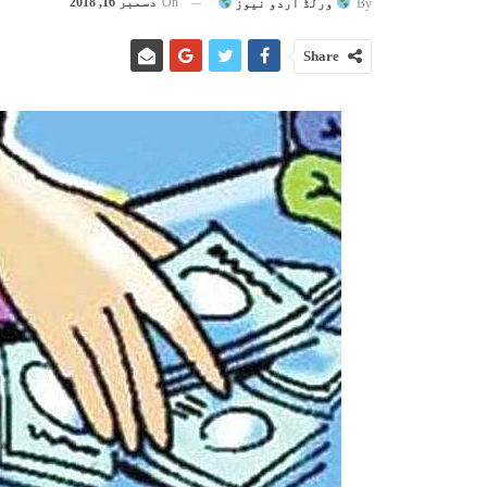
On
دسمبر 16, 2018
By
ورلڈ اُردو نیوز
Share