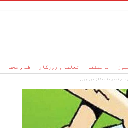
یوز
پالیٹکس
تعلیم و روزگار
طب و صحت
س
 داس کچھوے کے مکان میں چوری