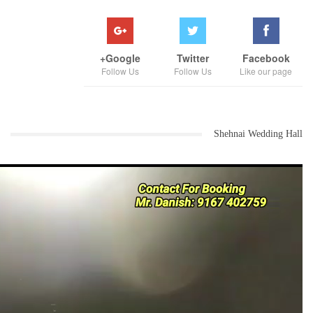
Google+
Twitter
Facebook
Follow Us
Follow Us
Like our page
Shehnai Wedding Hall