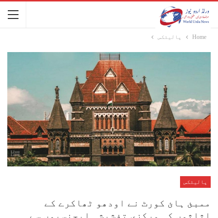
Home
پالیٹکس
پالیٹکس
ممبئ ہائ کورٹ نے اودھو ٹھاکرے کے
اثاثوں کی مرکزی تفشیشی ایجنسیوں سے