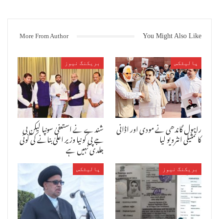
More From Author
You Might Also Like
پالیٹکس
بریکنگ نیوز
راہول گاندھی نے مودی اور اڈانی
شندے نے استعفیٰ سونپا لیکن بی
کا تمثیلی انٹرویو لیا
جے پی کو نیا وزیر اعلیٰ بنانے کی کوئی
جلدی نہیں ہے
بریکنگ نیوز
پالیٹکس