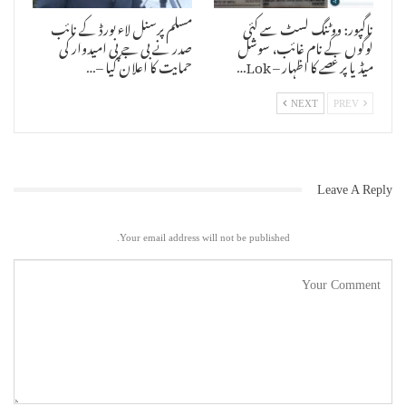
ناگپور: ووٹنگ لسٹ سے کئی
مسلم پرسنل لاء بورڈ کے نائب
لوگوں کے نام غائب، سوشل
صدر نے بی جے پی امیدوار کی
میڈیا پر غصے کا اظہار – Lok…
حمایت کا اعلان کیا –…
NEXT
PREV
Leave A Reply
Your email address will not be published.