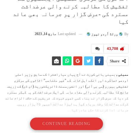
تفشیش کا مطالبہ کرنے والی عرضداشت
مسترد کی -عرض گزار پر جرمانہ بھی عائد
کیا
Last updated
مارچ 14, 2023
By
ورلڈ اُردو نیوز
43,708
Share
ممبئی ,
بمبئی ہائی کورٹ نے آج یہاں مہاراشٹرا کے سابق وزیر اعلی
اودھو ٹھاکرے اور انکے اہل خانہ کے "غیر متناسب” اثاثوں کی مرکزی
تفتیشی بیورو (سی بی آئی) اور انفورسمنٹ ڈائریکٹوریٹ (ای ڈی) کے زریعہ
جانچ کا مطالبہ کرنے والی مفاد عامہ کی ایک عرضداشت کو یہ کہکر مسترد
کر دیا کہ عرض گزار نے بناء کسی ٹھوس ثبوت کہ فریقین کے خلاف الزام عائد
کرکے عدالت کا وقت برباد کیا ہے لہزا عدالت اصبپر ٢۵ ہزار روپیہ
جرمانہ ادا کرنے کا حکم صادر کیا۔۔
جسٹس دھیرج سنگھ ٹھاکر اور جسٹس والمیکی مینیز پر مشتمل دو رکنی بینچ
CONTINUE READING
نے 8 دسمبر کو اس معاملے میں اپنا فیصلہ محفوظ کیا تھا۔عدالت کے روبرو