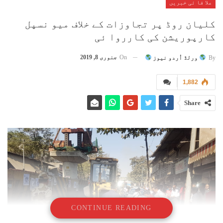
علا قا ئی خبریں
کلیان روڈ پر تجاوزات کے خلاف میو نسپل
کارپوریشن کی کارروا ئی
On
جنوری 8, 2019
By
ورلڈ اُردو نیوز
1,882
Share
CONTINUE READING