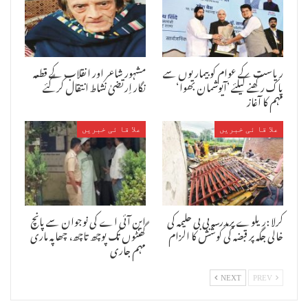
ریاست کے عوام کو بیماریوں سے
مشہور شاعر اور انقلاب کے قطعہ
پاک رکھنے کیلئے ’آیوشمان بھوا‘
نگار اِرتضیٰ نشاط انتقال کرگئے
مہم کا آغاز
علا قا ئی خبریں
علا قا ئی خبریں
کرلا :ریلوے پرمدرسہ بی بی حلیمہ کی
این آئی اے کی نوجوان سے پانچ
خالی جگہ پر قبضہ کی کوشش کا الزام
گھنٹوں تک پوچھ تاچھ، چھاپہ ماری
مہم جاری
NEXT
PREV