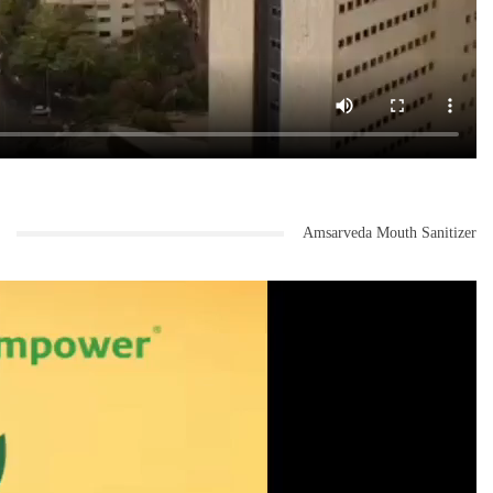
Amsarveda Mouth Sanitizer