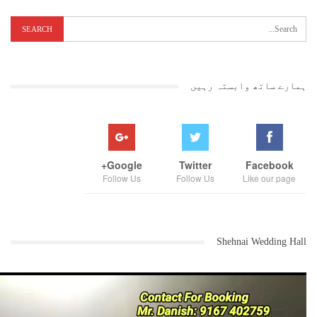
ہمارے ساتھ وابستہ رہیں
میو نسپل انتظامیہ کے ذریعہ راستے پر قائم کیے گئے غاصبانہ قبضہ جات
پر کی گئی اس کارروائی سےشہریوں نے راحت کی سانس لی ہےاور ان کا
مطالبہ ہے کہ شہر کے دیگر راستوں پر قائم غاصبانہ قبضہ جات کو ہٹانے
میں بھی میو نسپل انتظامیہ کو اسی طرح کی کارروائی کر نا چاہیئے۔
Google+
Twitter
Facebook
Follow Us
Follow Us
Like our page
Shehnai Wedding Hall