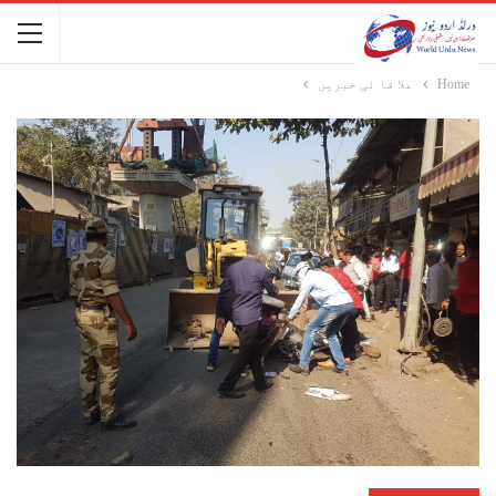
Home
علا قا ئی خبریں