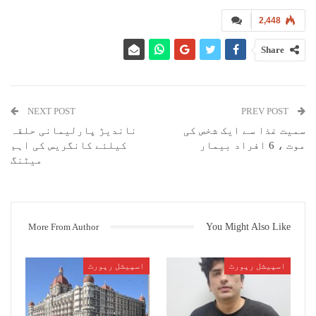
2,448
Share
ناندیڑ : (نامہ نگار) گاہکوں کو اُن کے حقوق اور تحفظ کی معلومات سے آگاہ
کرانے اور اُن میں بیداری پیدا کرنے کی غرض سے ہر سال ۲۴؍دسمبر کو ملک
بھر میں قومی یومِ صارفین کا اہتمام کیا جاتا ہے۔ قومی گاہک دن کے موقع
NEXT POST
PREV POST
پر تحصیل آفس ناندیڑ میں صبح گیارہ بجے ایک تقریب کا اہتمام کیا جارہا
ہے جس کا افتتاح ضلع کلکٹر ارون ڈونگرے کے ہاتھوں عمل میں آئے گا۔ اس
سمیت غذا سے ایک شخص کی
ناندیڑ پارلیمانی حلقہ
موقع پر ضلع گاہک منچ کے صدر کشور کماردیوسرکر‘ ممبر رویندر بلولی کر‘
موت ، 6 افراد بیمار
کیلئے کانگریس کی اہم
کویتا دیشمکھ‘ بی ڈی جوشی‘ و دیگر موجود رہیں گے۔ تحصیل آفس کے میٹنگ
میٹنگ
ہال میں ہونے والے اس پروگرام میں کثیر تعداد میں لوگوں سے شرکت کی
اپیل ضلع سپلائی آفیسر کی جانب سے کی گئی ہے۔
More From Author
You Might Also Like
اسپیشل رپورٹ
اسپیشل رپورٹ