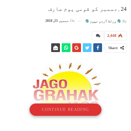
24؍دسمبر کو قومی یوم صارف
On
دسمبر 23, 2018
By
ورلڈ اُردو نیوز
2,448
Share
CONTINUE READING