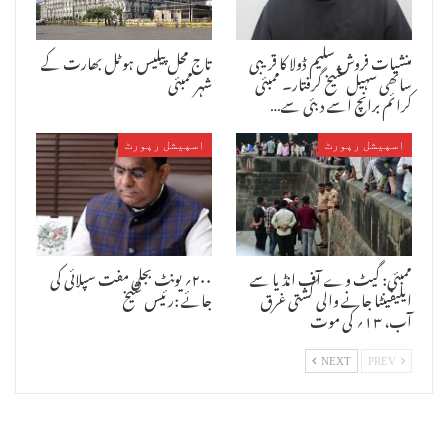
منشیات فروش سلیم ڈولا کا قریبی
تاج محل پیلیس ہوٹل بھارت کے
ساتھی سہیل شیخ گرفتار۔ ممبئی
شہر ممبئی
کرائم برانچ اسے دبئی سے…
اسپیشل رپورٹ
اسپیشل رپورٹ
ممبئی: گیٹ وے آف انڈیا سے
۲۰۰؍ یونٹ بجلی مفت سپلائی کی
ایلیفینٹا جانے والی کشتی غرق
جائے :رئیس شیخ
آب، ۱۳؍ کی موت
NEXT
PREV