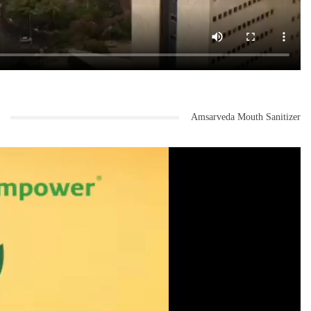
Amsarveda Mouth Sanitizer