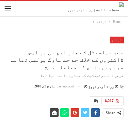
Home
کرائم
کرائم
جےجے ہاسپٹل کے چار ایم بی بی ایس
ڈاکٹروں کے خلاف جے جے مارگ پولیس تھانے
میں جعل سازی کا معاملہ درج
فرضی ذات سرٹیفکیٹ کے سہارے داخلہ لیا تھا
Last updated
مارچ 23, 2018
By
🌎 ورلڈ اُردو نیوز 🌎
6,017
Share