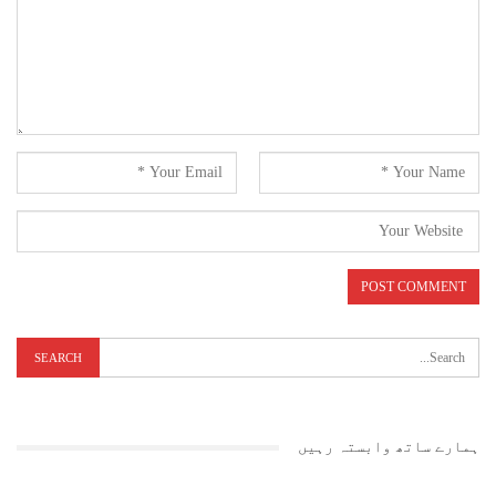
ہمارے ساتھ وابستہ رہیں