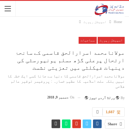
Home
اسپیشل رپورٹ
اسپیشل رپورٹ
سماجیات
مولانامحمد اسرارالحق قاسمی کے سانحۂ
ارتحال پرعلی گڑھ مسلم یونیورسٹی کی
دینیات فیکلٹی میں تعزیتی نشست
مولانامحمد اسرارالحق قاسمی کا دنیا سے جانا کسی ایک خطہ کا
نہیں بلکہ ملت اسلامیہ کا عظیم خسارہ : پروفیسر توقیر عالم
فلاحی
On
دسمبر 9, 2018
By
🌎 ورلڈ اُردو نیوز 🌎
1,687
Share