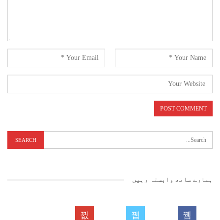
ہمارے ساتھ وابستہ رہیں