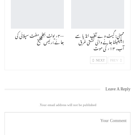
حبیب اللہ کی تلاوت کلام پاک سے ہوا اور اختتام پر شعبۂ سنی دینیات کے
استاذ ڈاکٹر مفتی زاہد علی خان نے مرحوم کے حق میں دعاء مغفرت اور پس
ماندگان کے لئے صبر کی دعا کی۔پروگرام میں بڑی تعداد میں فیکلٹی کے
اساتذہ اور طلبہ وطالبات نے شرکت کی ۔
ممبئی: گیٹ وے آف انڈیا سے
۲۰۰؍ یونٹ بجلی مفت سپلائی کی
ایلیفینٹا جانے والی کشتی غرق
جائے :رئیس شیخ
آب، ۱۳؍ کی موت
NEXT
PREV
Leave A Reply
Your email address will not be published.