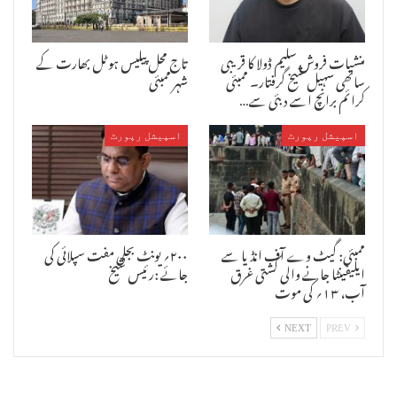
منشیات فروش سلیم ڈولا کا قریبی
تاج محل پیلیس ہوٹل بھارت کے
ساتھی سہیل شیخ گرفتار۔ ممبئی
شہر ممبئی
کرائم برانچ اسے دبئی سے…
اسپیشل رپورٹ
اسپیشل رپورٹ
ممبئی: گیٹ وے آف انڈیا سے
۲۰۰؍ یونٹ بجلی مفت سپلائی کی
ایلیفینٹا جانے والی کشتی غرق
جائے :رئیس شیخ
آب، ۱۳؍ کی موت
NEXT
PREV