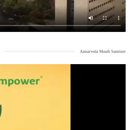
Amsarveda Mouth Sanitizer