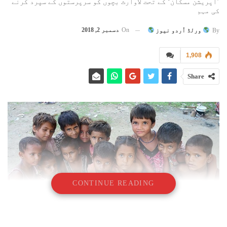
’آپریشن مسکان‘ کے تحت لاوارث بچوں کو سرپرستوں کے سپرد کرنے
کی مہم
On
دسمبر 2, 2018
By
ورلڈ اُردو نیوز
1,908
Share
CONTINUE READING