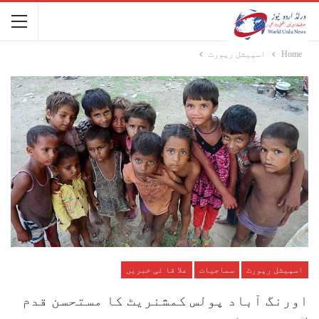
Home
اسپیشل رپورٹ
اسپیشل رپورٹ
سماجیات
علا قا ئی خبریں
اورنگ آباد پولس کمشنریٹ کا مستحسن قدم