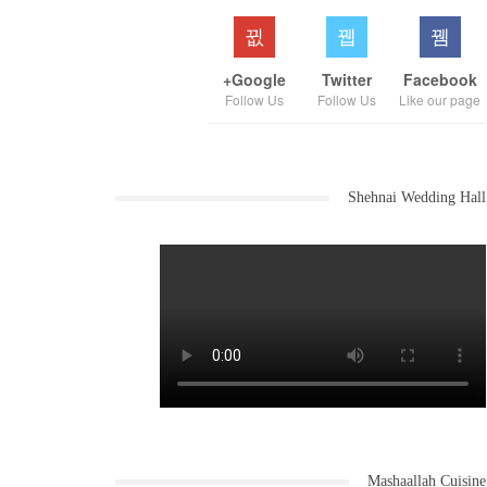
Google+
Twitter
Facebook
Follow Us
Follow Us
Like our page
Shehnai Wedding Hall
Mashaallah Cuisine