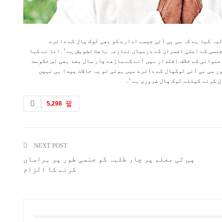
ہ کیا ہے کہ سی بی آئی جیسے ادارے کو بھی لوک پال کے دائرے
جنسی کے اعلیٰ افسران کے درمیان تنازعہ باعث تشویش ہے ‘۔انا نے کہا
ے ،لیکن بدعنوانی کے خلاف اقتدار میں آنے کے ساڑھے چار سال بعد بھی اس حکومت
 سی بی آئی لوکپال کے دائرے میں ہوتی تو یہ حالات پیدا ہی نہیں
ل کرنے کیلئے لوک پال ضروری ہے ‘۔
5,298
NEXT POST
پی ٹی معلم پر چار طلبہ کو جنسی طور پر ہراساں
کرنے کا الزام