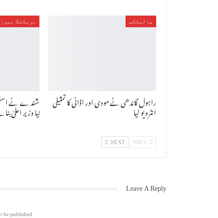
پالیٹکس
بریکنگ نیوز
راہول گاندھی نے مودی اور اڈانی کا تمثیلی
شندے نے استعفیٰ
انٹرویو لیا
نیا وزیر اعلیٰ بن
NEXT
PREV
Leave A Reply
t be published.