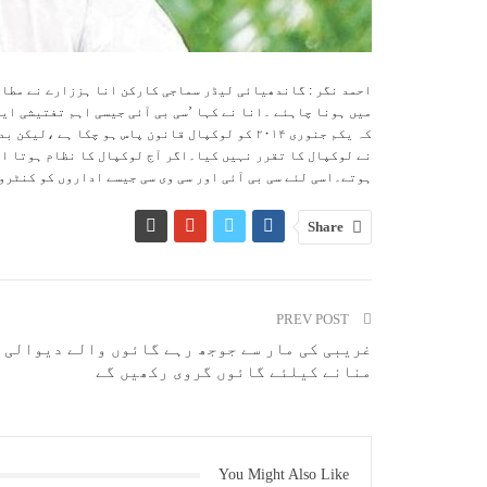
احمد نگر : گاندھیائی لیڈر سماجی کارکن انا ہززارے نے مطالب
میں ہونا چاہئے ۔انا نے کہا ’سی بی آئی جیسی اہم تفتیشی ای
کہ یکم جنوری ۲۰۱۴ کو لوکپال قانون پاس ہو چکا ہ
نے لوکپال کا تقرر نہیں کیا۔اگر آج لوکپال کا نظام ہوتا اور
ہوتے۔اسی لئے سی بی آئی اور سی وی سی جیسے اداروں کو کنٹرو
Share
PREV POST
غریبی کی مار سے جوجھ رہے گائوں والے دیوالی
منانے کیلئے گائوں گروی رکھیں گے
You Might Also Like