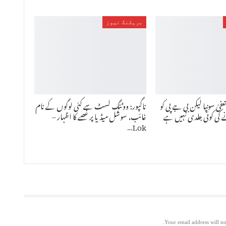
بریکنگ نیوز
 سونپا لیکن بی جے پی کو
ناگپور: ووٹنگ لسٹ سے کئی لوگوں کے نام
انے کی کوئی جلدی نہیں ہے
غائب، سوشل میڈیا پر غصے کا اظہار –
Lok…
Your email address will no