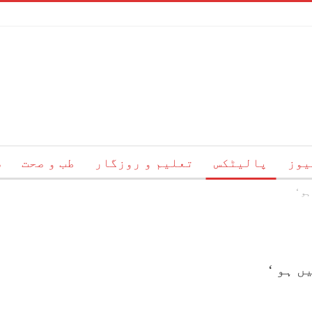
یوز
پالیٹکس
تعلیم و روزگار
طب و صحت
س
و ‘
ئم
ہمارے بارے میں
رابطہ
ں ہو ‘