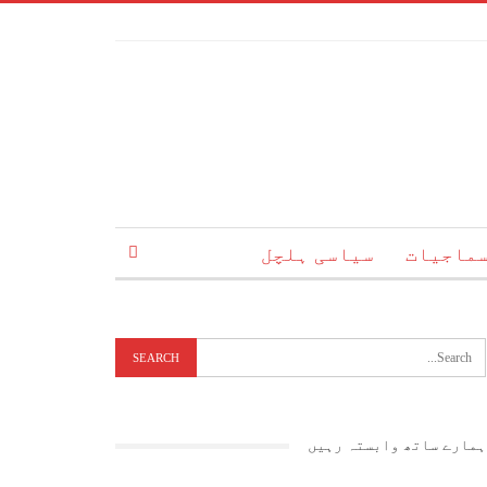
ماجیات
سیاسی ہلچل
ہمارے ساتھ وابستہ رہیں