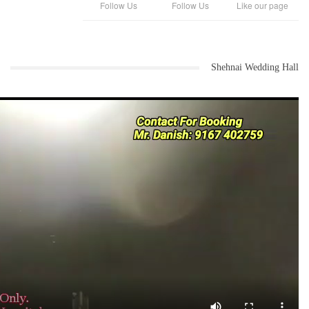
Follow Us
Follow Us
Like our page
Shehnai Wedding Hall