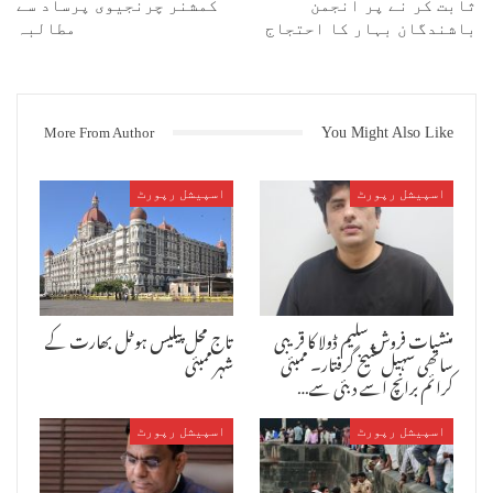
ثابت کر نے پر انجمن
کمشنر چرنجیوی پرساد سے
سلسلہ جاری ہے ، جس کے تحت مرکزی وریاستی حکومتوں کے خلاف کانگریس پوری
باشندگان بہار کا احتجاج
مطالبہ
ریاست میں ۵۰ سے زائد اجلاس کررہی ہے ۔ اشوک چوہان پونے میں اسی جلسے کے
سلسلے میں آئے تھے ۔ جلسے سے قبل انہوں نے میڈیا کے نمائندوں سے خطاب
کیا ۔
More From Author
You Might Also Like
اسپیشل رپورٹ
اسپیشل رپورٹ
منشیات فروش سلیم ڈولا کا قریبی
تاج محل پیلیس ہوٹل بھارت کے
ساتھی سہیل شیخ گرفتار۔ ممبئی
شہر ممبئی
کرائم برانچ اسے دبئی سے…
اسپیشل رپورٹ
اسپیشل رپورٹ
پریس کانفرنس سے خطاب کرتے ہوئے اشوک چوہان نے کہا کہ پونے کے
پارلیمانی سیٹ کے بارے میں طرح طرح کی چہ میگوئیاں جاری ہیں، لیکن یہ