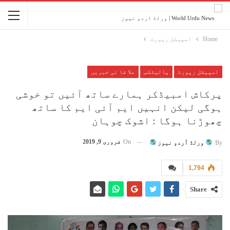
Home
اسپیشل رپورٹ
اسپیشل رپورٹ
پالیٹکس
علا قا ئی خبریں
پرکاش امبیڈکر ہمارے ساتھ آئیں تو خوشی
ہوگی لیکن انہیں ایم آئی ایم کا ساتھ
چھوڑنا ہوگا : اشوک چوہان
On
فروری 9, 2019
By
ورلڈ اُردو نیوز
1,794
Share