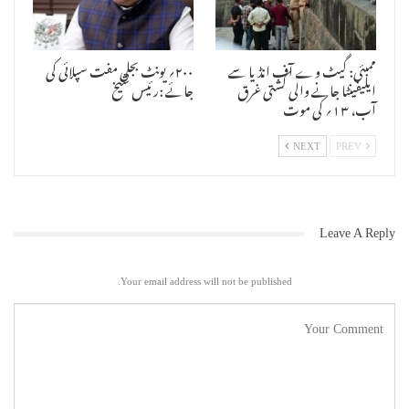
سیٹ ہماری ہے اورہم ہی اس پر لڑیں گے ۔ منتخب ہونے کی اہلیت کے علاوہ
الیکشن کمیشن نے اخراجات کا جو پیمانہ مقرر کیا ہے وہ نہایت اہم ہے ۔
اس سیٹ گوکہ راشٹروادی کانگریس نے حق جتایا ہے ، اس کے باوجود ہم بھی
ممبئی: گیٹ وے آف انڈیا سے
۲۰۰؍ یونٹ بجلی مفت سپلائی کی
یہ سیٹ چاہتے ہیں ۔ انہوں نے کہا کہ مارچ میں انتخابی ضابطۂ اخلاق نافذ
ایلیفینٹا جانے والی کشتی غرق
جائے :رئیس شیخ
ہونے کی امید ہے ۔ کسانوں کو ایک بار پھر احتجاج کرنے کی نوبت آرہی ہے
آب، ۱۳؍ کی موت
، یہ انتہائی افسوسناک ہے ۔ دو سال بعد بھی کسانوں کو قرض معافی کی رقم
حکومت کی جانب سے کسانوں کے کھاتوں میں جمع نہیں ہوسکی ہے ۔ خشک سالی
کا اعلان صرف کاغذات پر ہے ۔ طالب علموں کی فیس معاف کرنے کا وعدہ کیا
NEXT
PREV
گیا تھا ، لیکن ابھی تک ان کی فیس معاف نہیں ہوسکی ہے ۔ خشک سالی سے
متاثرہ علاقوں میں مویشیوں کے لئے چارہ چھاؤنیاں قائم کرنے کا اعلان
کیا گیا تھا اس پر بھی عمل نہیں ہوسکا ہے ۔ غرض کہ حکومت نے جو بھی وعدے
کئے تھے ، ان میں سے کسی پر بھی عمل نہیں کرسکی ہے ۔ وزیراعلیٰ صرف کرکٹ
میں مگن ہیں ۔
Leave A Reply
Your email address will not be published.