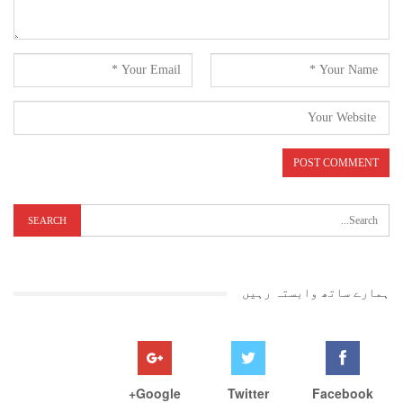
اشوک چوہان نے پارلیمانی واسمبلی انتخابات ایک ساتھ کرانے کی بات
پارلیمنٹ میں کہہ چکے ہیں لیکن وزیراعلیٰ کا بیان اس سے مختلف ہے ۔ اس
سے ظاہر ہوتا ہے کہ وزیراعلیٰ اور وزیراعظم میں کئی تال میل نہیں ہے ۔
انہوں نے کہا کہ راہل گاندھی کے ناندیڑ سے انتخاب لڑنے کی بات کہاں سے
شروع ہوئی ؟ یہ مجھے نہیں معلوم ۔ کانگریس پارٹی کے صدر مہاراشٹر کے
کسی بھی پارلیمانی حلقے سے الیکشن میں کامیاب ہوسکتے ہیں ، لیکن وہ
ناندیڑ سے انتخاب لڑیں گے ؟ اس بارے میں مجھے کوئی اطلاع نہیں ہے ۔ شام
۷ بجے شہر کے بھوانی پیٹھ میں جن سنگھرش جلسۂ عام کا انعقاد ہوا جس میں
ہمارے ساتھ وابستہ رہیں
اشوک چوہان نے ریاستی ومرکزی حکومتوں پر جم کرتنقید کی ۔
Google+
Twitter
Facebook