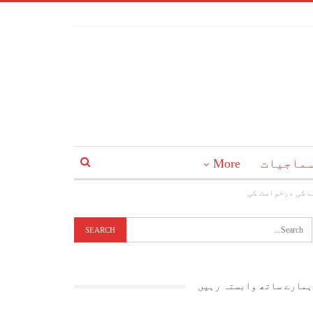
ماجیات
More
ے کی درخواست کی
ہمارے ساتھ وابستہ رہیں