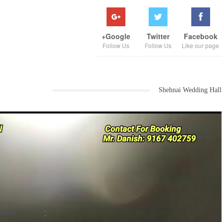
Google+
Twitter
Facebook
Follow Us
Follow Us
Like our page
Shehnai Wedding Hall