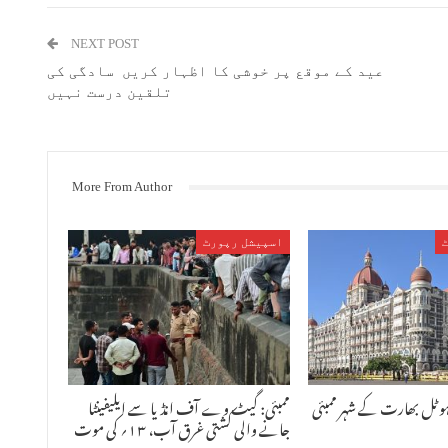
NEXT POST
عید کے موقع پر خوشی کا اظہار کریں سادگی کی
تلقین درست نہیں
More From Author
اسپیشل رپورٹ
ہوٹل بھارت کے شہر ممبئی
ممبئی: گیٹ وے آف انڈیا سے ایلیفینٹا
جانے والی کشتی غرق آب، ۱۳؍ کی موت