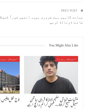
PREV POST
عبادت گاہیں بہت ضروری ہیں، انھیں فوراً کھولا
جائے: ڈونالڈ ٹرمپ
You Might Also Like
اسپیشل رپورٹ
اسپیشل رپورٹ
منشیات فروش سلیم ڈولا کا قریبی ساتھی
تاج محل پیلیس 
سہیل شیخ گرفتار۔ ممبئی کرائم برانچ اسے
دبئی سے…