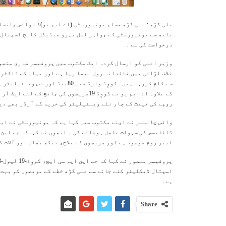
علی گڑھ : علی گڑھ مسلم یونیورسٹی (اے ایم یو)کے وائس چانسل
درخواست کی ہے ۔
سے کام کررہے ہیں۔ کووِڈ وارڈ می
روپے کی قیمت کے چار نئے وینٹیلیٹر کی خرید کے آرڈر بھی دی
لیبر روم موجود ہے اور مریضوں کے علاج، دیکھ بھال اور آلات
اسپتال ڈیکلیئر کئے جانے سے علی گڑھ خطے کے مریضوں کو بہت 
ہے۔
Share