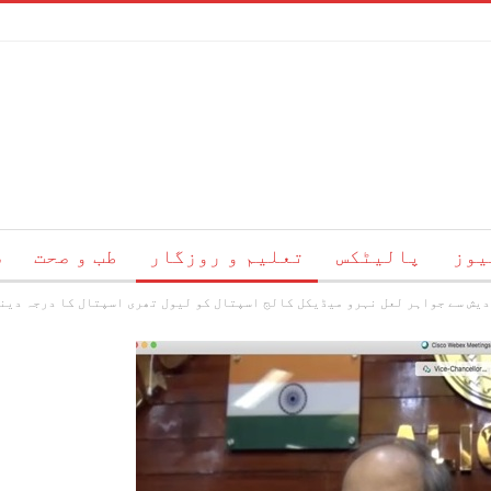
یوز
پالیٹکس
تعلیم و روزگار
طب و صحت
س
دیش سے جواہر لعل نہرو میڈیکل کالج اسپتال کو لیول تھری اسپتال کا درجہ دین