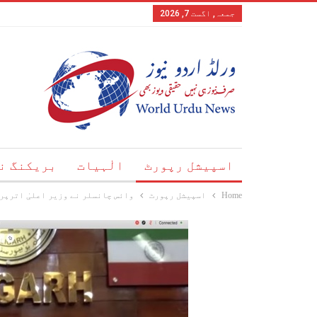
جمعہ, اگست 7, 2026
اسپیشل رپورٹ
الٰہیات
بریکنگ ن
Home
اسپیشل رپورٹ
وائس چانسلر نے وزیر اعلیٰ اترپر