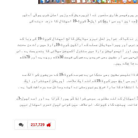
ر پروفیسر طارق منصور نے اترپردیش کے وزیر اعلیٰ شری یوگی آدتیہ
ناتھ سے یونیورسٹی کے جواہر لعل نہرو میڈیکل کالج اسپتال (جے این ایم سی ایچ) کو ایل-3 کووِڈ-19 اسپتال کا درجہ دینے کی
وزیر اعلیٰ کو ارسال کردہ ایک مکتوب میں پروفیسر طارق منصور نے کہاکہ جواہر لعل نہرو میڈیکل کالج اسپتال کووِڈ-19 کی وبا کے
خلاف لڑائی میں قائدانہ رول نبھا رہا ہے اور یہاں کے ڈاکٹر، نرس اور پیرامیڈیکل عملے کے اراکین کووِڈ-19وارڈ میں رات دن محنت
ں 80بیڈ اور دس وینٹیلیٹر ہیں اور آئیسولیشن وارڈ میں سنٹرل آکسیجن سپلائی کا بندوبست ہے ۔اس
کے علاوہ اے ایم یو نے کووِڈ 19مریضوں کی جانچ کے لئے ایک آر ٹی-پی سی آر مشین بھی خریدی ہے جس کی قیمت 30لاکھ روپے ہے اور 70لاکھ
ے جا چکے ہیں۔
وائس چانسلر نے اپنے مکتوب میں کہا ہے کہ یونیورسٹی نے ایک ڈائلیسس مشین بھی منگائی ہے جس سے کووِڈ-19 کے مریضوں کو الگ سے
ڈائلیسس کی سہولت حاصل ہوجائے گی ۔ انھوں نے کہاکہ جے این ایم سی ایچ میں کووِڈ-19کے لئے ایک علاحدہ آپریشن تھیئٹراور ایک
 کا انتظام کا سارا خرچ یونیورسٹی نے اپنے وسائل سے برداشت کیا ہے ۔
پروفیسر منصور نے کہا کہ جے این ایم سی ایچ، کووِڈ-19 لیول-3 اسپتال کے لئے مطلوبہ سبھی شرائط کو پورا کرتا ہے اور اسے لیول-3،
فائدہ پہنچے گا، کیونکہ اس علاقہ میں کوئی لیول تھری اسپتال نہیں
217,729