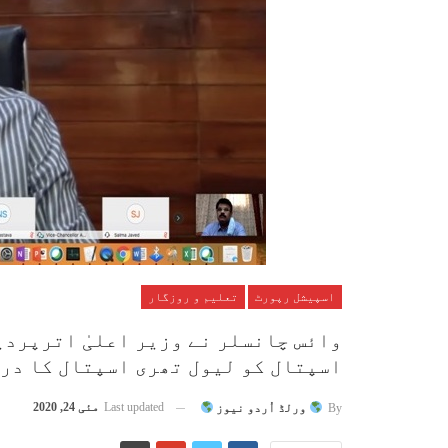
اسپیشل رپورٹ
تعلیم و روزگار
وائس چانسلر نے وزیر اعلیٰ اترپردی
اسپتال کو لیول تھری اسپتال کا درج
Last updated
مئی 24, 2020
By
ورلڈ اُردو نیوز