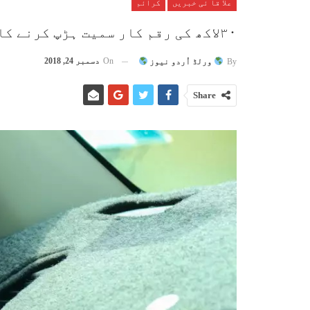
علا قا ئی خبریں
کرائم
۳۰لاکھ کی رقم کار سمیت ہڑپ کرنے کا نادر واقعہ
On
دسمبر 24, 2018
By
ورلڈ اُردو نیوز
Share