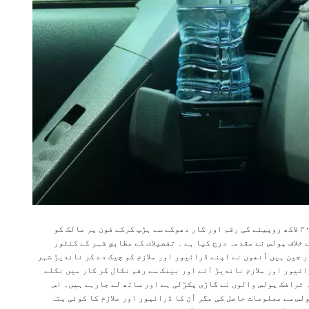
ناندیڑ : (نامہ نگار) کپڑا مل مالک کے ڈرائیور اور ملازم نے ۳۰ لاکھ روپیئے کی رقم اور کار دھوکے سے ہڑپ کرکے فون پر مالک کو
 خلاف پولس نے مقدمہ درج کیا ہے ۔ تفصیلات کے مطابق شہر کے کنٹور
 جین ہیں اُنھوں نے اپنے ڈرائیور اور ملازم کو چیک دے کر ناندیڑ شہر
ئیور اور ملازم ناندیڑ آئے اور بینک سے رقم نکال کر کار میں نکلے
ہ ٹرافک پولس والوں نے گاڑی پکڑلی ہے اور ساتھ لے جارہے ہیں۔ اس
لس سے معلومات حاصل کی مگر اُن کا ڈرائیور اور ملازم کا کوئی پتہ