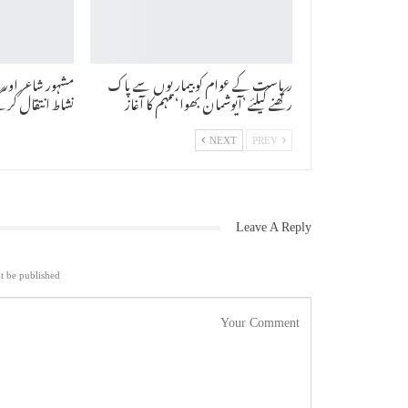
ریاست کے عوام کو بیماریوں سے پاک
مشہور شاعر اور ا
رکھنے کیلئے ’آیوشمان بھوا‘ مہم کا آغاز
نشاط انتقال کرگ
NEXT
PREV
Leave A Reply
t be published.