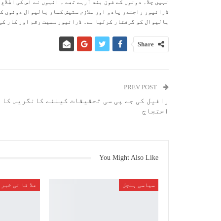
نہیں چلا۔ دونوں کے فون بند آرہے تھے ۔ انہوں نے اس کی اطلاع
ڈرائیور راجندر یادو اور ملازم ستیش کمار پالیوال دونوں کے
پالیوال کو گرفتار کرلیا ہے۔ ڈرائیور سمیت رقم اور کار کی 
Share
PREV POST
رافیل کی جے پی سی تحقیقات کیلئے کانگریس کا
احتجاج
You Might Also Like
سیاسی ہلچل
علا قا ئی خبر