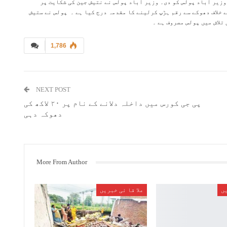
 وزیر آباد پولس کو دی۔ وزیر آباد پولس نے نتیش جین کی شکایت پر
 خلاف دھوکے سے رقم ہڑپ کرلینے کا مقدمہ درج کیا ہے ۔ پولس نے ستیش
تلاش میں پولس مصروف ہے ۔
1,786
NEXT POST
پی جی کورس میں داخلہ دلانے کے نام پر ۲۰ لاکھ کی
دھوکہ دہی
More From Author
یں
علا قا ئی خبریں