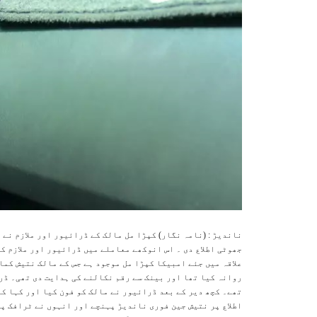
جھوٹی اطلاع دی ۔ اس انوکھے معاملے میں ڈرائیور اور ملازم کے
علاقہ میں جئے امبیکا کپڑا مل موجود ہے جس کے مالک نتیش کمار
روانہ کیا تھا اور بینک سے رقم نکالنے کی ہدایت دی تھی۔ ڈرا
تھے۔ کچھ دیر کے بعد ڈرائیور نے مالک کو فون کیا اور کہا ک
اطلاع پر نتیش جین فوری ناندیڑ پہنچے اور انہوں نے ٹرافک پو