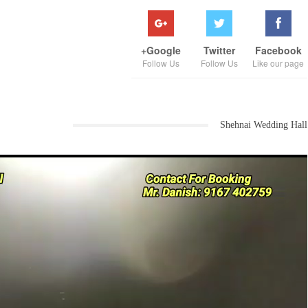
Google+
Twitter
Facebook
Follow Us
Follow Us
Like our page
Shehnai Wedding Hall