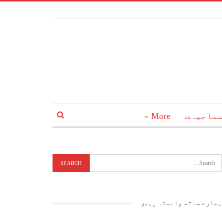
ماجیات
More
ہمارے ساتھ وابستہ رہیں