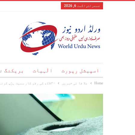
جمعرات, اگست 6, 2026
اسپیشل رپورٹ
الٰہیات
بریکنگ ن
Home
علا قا ئی خبریں
۳۰لاکھ کی رقم کار سمیت ہڑپ کرنے کا نادر واقعہ