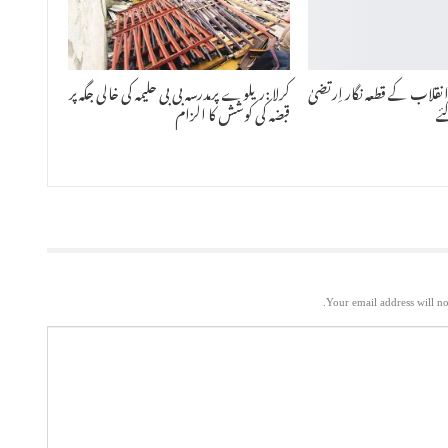
نقلاب کے قطعہ نگار اِرتضیٰ
کرلا :ریلوے پرمدرسہ بی بی حلیمہ کی خالی جگہ پر
ئے
قبضہ کی کوشش کا الزام
Your email address will no