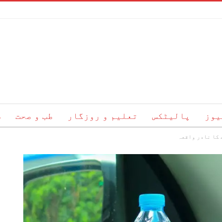
یوز
پالیٹکس
تعلیم و روزگار
طب و صحت
س