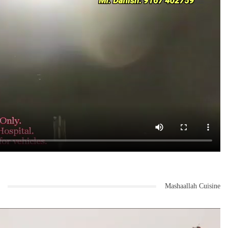
اس موقع پر ریاستی صدر اور حزبِ مخالف لیڈر کے علاوہ سابق وزیر ایم ایل
اے عبدالستار ، ایم ایل اے راہل بوندرے ، آل انڈیا کانگریس کے سکریٹری
ومہاراشٹر کے نائب نگراں آشیش دووا ، مہاراشٹر پردیش کانگریس کمیٹی
کے ایس سی ایس ٹی شعبہ کے صدر ڈاکٹر راجو واگھمارے ، سابق ایم ایل اے
آشیش دیشمکھ، اکولہ ضلع کانگریس کمیٹی کے صدر ہدایت پٹیل، اکولہ شہر
کانگریس کے صدر سابق ایم ایل اے ببن راو چودھری ، سینئر لیڈر وسنت راو
دھارڈ ، سابق ایم ایل اے سدھاکر گنگنے ، سابق ایم ایل اے نقیب الدین
خطیب ، ریاستی کانگریس کے جنرل سکریٹری پرکاش سوناونے ، شیام امالکر
، رام کشن اوجھا ، مناف حکیم ، کشور گج بھئے ، مدن بھرگڈ ، سکریٹری شاہ
عالم شیخ ، ریاستی ترجمان ڈاکٹر سدھیر ڈھونے ، ڈاکٹر سبھاش کورپے ،
اسہر حسین ، نوجوان لیڈر مہیش گنگنے سمیت بڑی تعداد میں کانگریس کے
عہدیداران و کارکنان شریک تھے جبکہ ہزاروں کی تعداد میں عوام نے شرکت
کی ۔ آئندہ کل ۹دسمبر کو بلڈانہ ضلع میں اس جن سنگھرش یاترا کا اختتما
ہونے والا ہے ۔
Mashaallah Cuisine