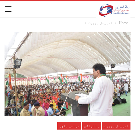
Home
اسپیشل رپورٹ
اسپیشل رپورٹ
پالیٹکس
سیاسی ہلچل