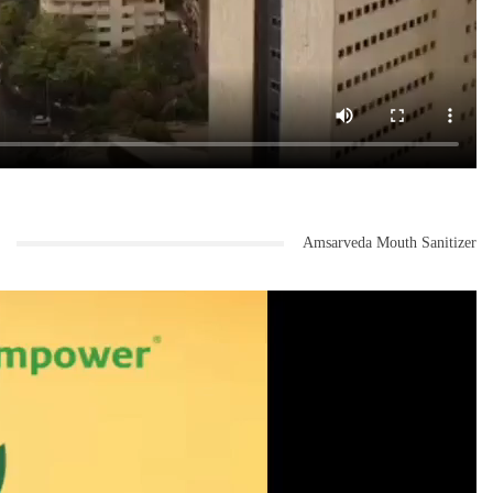
Amsarveda Mouth Sanitizer