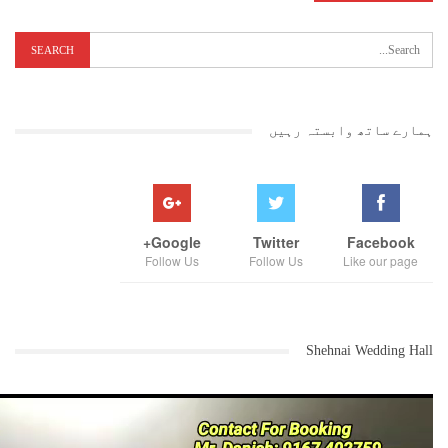
سنجیدہ نہیں ہے ۔ انہوں نے کہا کہ خشک سالی کے اعلان کے لئے حکومت نے
محصول انتظامیہ کی جانب سے آنے والی اطلاعات پر فیصلہ کرنے کی بجائے
سیٹیلائیٹ کے ذریعے ملنے والی اطلاعات کو اہمیت دی ہے ۔ جہاں موبائل کے
سگنل نہیں ہیں ، وہاں پر سیٹیلائٹ کو خشک سالی کے سگنل کیسے ملیں گے ؟
ہمارے ساتھ وابستہ رہیں
Google+
Twitter
Facebook
Follow Us
Follow Us
Like our page
Shehnai Wedding Hall
واضح رہے کہ ریاستی سطح پر جاری کانگریس کا جن سنگھرش یاترا آج
پانچویں دن اکوٹ پہونچا جہاں ایک عظیم الشان جلسے کا انعقاد کیا گیا ۔