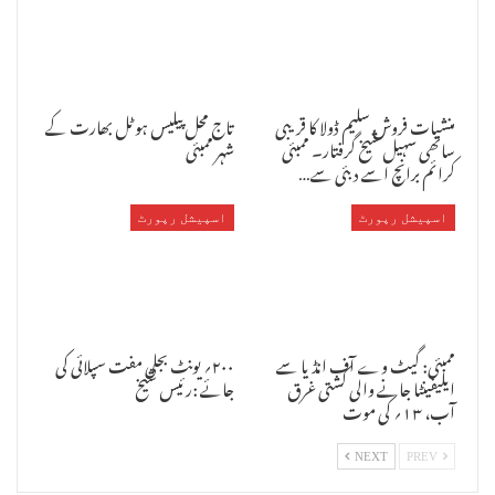
منشیات فروش سلیم ڈولا کا قریبی
تاج محل پیلیس ہوٹل بھارت کے
ساتھی سہیل شیخ گرفتار۔ ممبئی
شہر ممبئی
کرائم برانچ اسے دبئی سے…
اسپیشل رپورٹ
اسپیشل رپورٹ
قدرتی آفات کی وجہ سے ہوئے فصلوں کے نقصان کے لئے کسانوں کی مدد کرنے
کی بجائے یہ حکومت بیمہ کمپنیوں کے پیسے بچانے میں لگی ہے ۔ انہوں نے
کہا کہ اناپ شناپ وعدوں کے ذریعے اقتدار میں آنے والی اس حکومت نے
ممبئی: گیٹ وے آف انڈیا سے
۲۰۰؍ یونٹ بجلی مفت سپلائی کی
گزشتہ چار سالوں میں کچھ نہیں کیا ، عوام کو زبردست دھوکہ دیا ۔ اس لئے
ایلیفینٹا جانے والی کشتی غرق
جائے :رئیس شیخ
اب عوام کو درپیش بنیادی مسائل پربات کرنے کی بجائے بی جے پی وشیوسینا
آب، ۱۳؍ کی موت
رام کے نام پر سیاست کرکے لوگوں کے ووٹ حاصل کرنے کی کوشش میں ہیں ۔
جذباتی باتوں سے لوگوں کو گمراہ کیا جارہا ہے ۔ اشوک چوہان نے ملک میں
فساد کے اندیشے کا اظہار کرتے ہوئے کہا کہ یہ حکومت لوگوں کے مذہبی
NEXT
PREV
جذبات کو بھڑ کا کر فساد برپا کرنے کی تیاری کررہی ہے ۔ اس فرقہ پرست
حکومت کو اقتدار سے بے دخل کرنے کے لئے کانگریس تمام سیکولر پارٹیوں