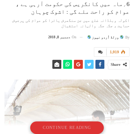
6؍ماہ میں کانگریس کی حکومت آرہی ہے ،
عوام کو راحت ملے گی : اشوک چوہان
اکولہ وبلڈانہ ضلع میں جن سنگھرش یاترا کو عوام کی پرجوش
حمایت ، جگہ جگہ والہانہ استقبال
On
دسمبر 8, 2018
By
ورلڈ اُردو نیوز
1,919
Share
CONTINUE READING