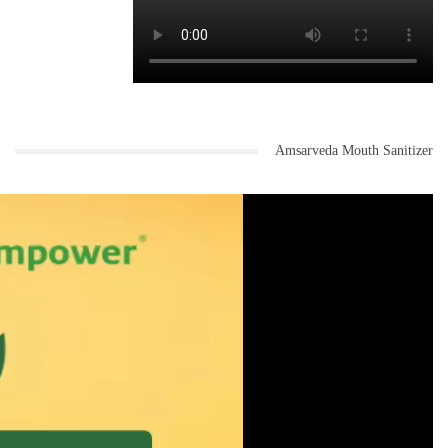
Amsarveda Mouth Sanitizer