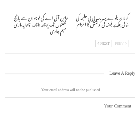
کرلا :ریلوے پرمدرسہ بی بی حلیمہ کی
این آئی اے کی نوجوان سے پانچ
خالی جگہ پر قبضہ کی کوشش کا الزام
گھنٹوں تک پوچھ تاچھ، چھاپہ ماری
مہم جاری
NEXT
PREV
Leave A Reply
Your email address will not be published.