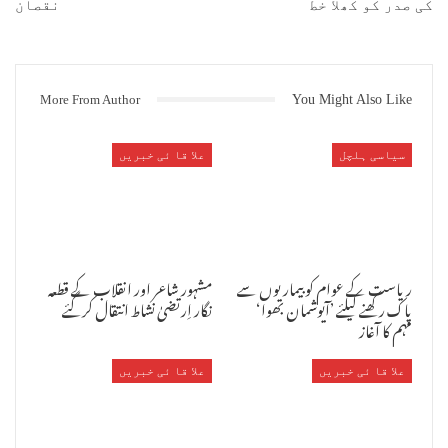
کی صدر کو کھلا خط
نقصان
More From Author
You Might Also Like
سیاسی ہلچل
علا قا ئی خبریں
ریاست کے عوام کو بیماریوں سے
مشہور شاعر اور انقلاب کے قطعہ
پاک رکھنے کیلئے ’آیوشمان بھوا‘
نگار اِرتضیٰ نشاط انتقال کرگئے
مہم کا آغاز
علا قا ئی خبریں
علا قا ئی خبریں