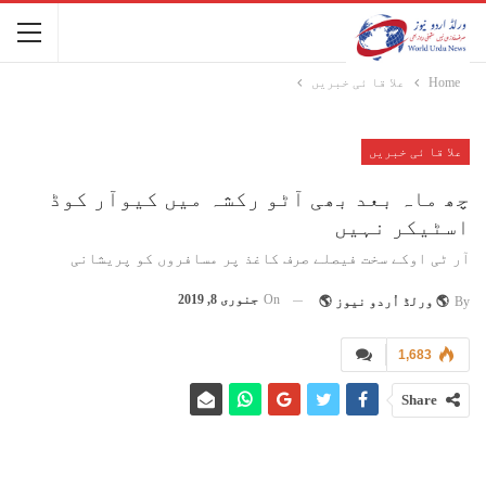
Home
علا قا ئی خبریں
علا قا ئی خبریں
چھ ماہ بعد بھی آٹو رکشہ میں کیوآر کوڈ
اسٹیکر نہیں
آر ٹی اوکے سخت فیصلے صرف کاغذ پر مسافروں کو پریشانی
On
جنوری 8, 2019
By
🌎 ورلڈ اُردو نیوز 🌎
1,683
Share