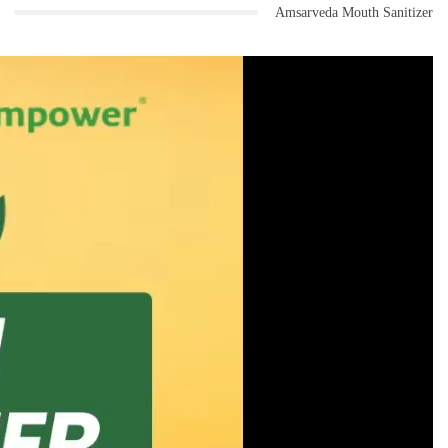
Amsarveda Mouth Sanitizer