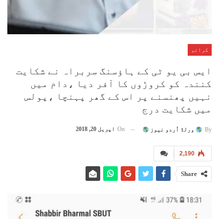
کرائم
ایس بی یو ٹی کے ہاؤسنگ سربراہ نے شکایت
کنندہ کو کروڑوں کا آفر دیا ،دام میں
نہیں پھنسنے پر اس کے گھر پہنچا ،پولس
میں شکایت درج
On
اپریل 20, 2018
By
ورلڈ اُردو نیوز
2,190
Share