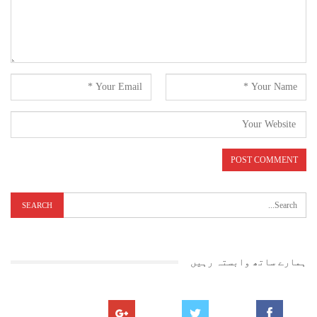
واضح ہو کہ صابر کی ہی شکایت پر ایس بی یو ٹی کے منیجر شعیب ہاشم کو جے
جے مارگ پولس نے مجبوراً گرفتار کیا ہے
۔صابر کے گھر پر پہنچا ایس بی یو ٹی ہاؤسنگ سربراہ شبیر بھرمل
ہمارے ساتھ وابستہ رہیں