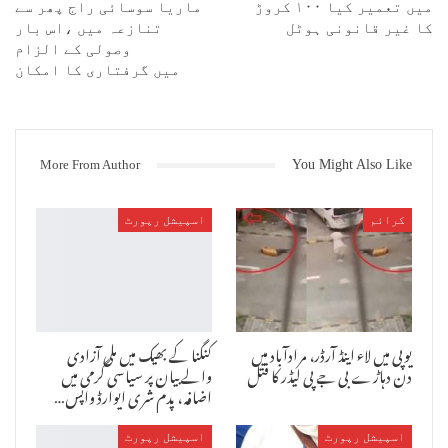
میں تعمیر کیا ١٠٠ کروڑ
ماریا سوسائی راج پھر سے
کا غیر قانونی ہوٹل
تنازعہ میں ،اس بار
وصولی کے الزام
میں گرفتاری کا امکان
More From Author
You Might Also Like
کرائم
اسپیشل رپورٹ
یوپی میں لاء اینڈ آرڈر، مرادآباد میں
کنگنا کے بھیک میں ملی آزادی
دن دہاڑے بی جے پی لیڈر کا قتل
والے بیان پر سیاسی گرمی میں
اضافہ ، پدم شری ایوارڈ واپس…
شاہد انصاری
اسپیشل رپورٹ
اسپیشل رپورٹ