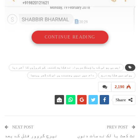
CONTINUE READING
ایس بی یو ٹی کے ہاؤسنگ سربراہ نے شکایت کنندہ کو کروڑوں کا آفر دیا
پولس میں شکایت درج
دام میں نہیں پھنسنے پر اس کے گھر پہنچا
2,190
Share
NEXT POST
PREV POST
نٹ کھٹ با لک نے سات دنوں
نیرج گروور قتل کے بعد