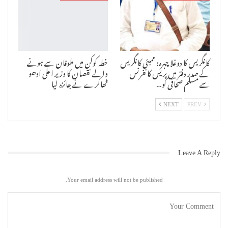
ممبئی : کروڑوں اربوں کے ترقیاتی کام کرنے والے ممبئی ایس بی یوٹی اس
وقت سام ،دام ،دانڈ ،بھید والے اصول کو اپنا رہے ہیں ۔حسینی منزل
حادثہ میں ہوئی اموات سوداگر ایس بی یو ٹی شکایت کنندہ صابر سید کو
منیج کرنے کے لئے ایس بی یو ٹی ہاؤسنگ سربراہ شبیر بھرمل کی جانب سے
کروڑوں کا آفر دیا جارہا ہے ۔دبنگئی کا عالم یہ ہے کہ یہ آفر صابر کے
کانگریس کا دوغلا چہرہ: ممبئی کانگریس
خطہ کوکن میں طوفان سے ہونے
ذریعہ فون نہ اٹھانے پر ان کے واٹس ایپ پر پیغام بھیج کر منیج کرنے اور
کے صدر دفتر میں پریس کانفرنس
والے نقصان کا وزیر اعلی ادھو
رقم بھی لکھ بھیجا۔صابر نے اس پر بھی کسی طرح کا جواب نہیں دیا اور
سے مسلم صحافی کو…
ٹھاکرے نے جائزہ لیا
پھٹکارا تو ایس بی یو ٹی ہاؤسنگ کے سربراہ شبیر بھرمل صبح سویرے صابر
کے گھر پہنچ گئے اور گھر پر اس کو دھمکانے کی کوشش کی تاکہ وہ کسی طرح
سے منیج ہو جائے اور وہ اپنی شکایت واپس لے لے۔صابر نے موبائل میں اس
NEXT
PREV
کی ریکارڈنگ شروع کردی جس کے بعد وہ بھاگ نکلا۔صابر نے فوراً اس کی
شکایت جے جے مارگ پولس اسٹیشن میں کی لیکن جس علاقے میں ایس بی یو ٹی
ہاؤسنگ سربراہ شبیر بھرمل نے دھمکانے کی کوشش کی تھی وہ علاقہ دبنگ
سینئر پی آئی سنجے بسوت کا ہے ۔اس لئے انہوں نے ناگپاڑہ پولس اسٹیشن
میں شکایت درج کرائی ۔ اپنی شکایت میں بتایا کہ حسینی بلڈنگ حادثے میں
Leave A Reply
ایس بی یو ٹی کے شعیب ہاشم نام کے جس ملزم کو گرفتار کیا گیا ہے اسے
ضمانت نہیں مل رہی ہے اور یہ سارے لوگ اس کی ضمانت کیلئے ان پر شکایت
واپس لینے کیلئے دباؤ ڈال رہے ہیں تاکہ اس کو ضمانت مل جائے ۔اس لئے ان
Your email address will not be published.
کی جان کو خطرے میں دیکھ پولس فوری طور سے کارروائی کرے ۔ ناگپاڑہ
پولس نے معاملہ کو لے کر کارروائی کا یقین دلایا ۔ورلڈ اردو نیوز نے اس
سے متعلق ایس بی یو ٹی ہاؤسنگ سربراہ شبیر بھرمل سے جب بات کی تو انہوں
نے کہا کہ انہیں کیا دقت ہے میں یہ پتہ لگانے کیلئے ان کے گھر گیا تھا ۔