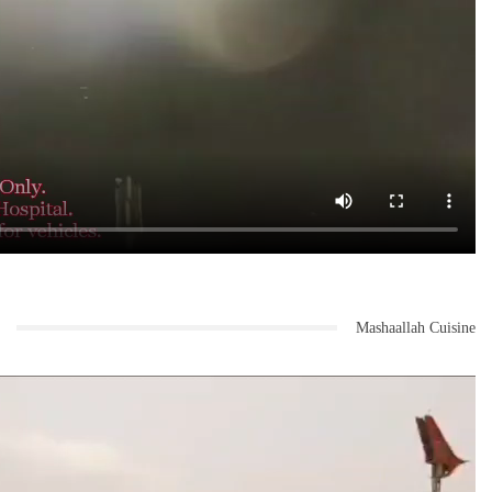
ذریعے مصنوعی ذہانت کی ایجادات میں سب سے آگے ہے اور وہ ہیلتھ
ٹیکنالوجی میں علاقائی لیڈر ہے۔ سعودی ہیلتھ ٹیک کمپنیاں جیسے صحہ ٹیک
اور عربی میں دنیا کا صحت کا مصنوعی ذہانت کا بڑا ادارہ نالا مشرق وسطیٰ
اور شمالی افریقا (مینا) کے خطے میں حفظان صحت کی مارکیٹ میں قائدانہ
کردار ادا کر رہا ہے۔ اس مارکیٹ کی مالیت کا 2020 میں 144 ارب ڈالرز کا
تخمینہ لگایا گیا ہے۔ عالمی اے آئی سمٹ ستمبر میں ریاض میں منعقد ہو
رہی ہے۔ یہ سعودی عرب کے لیے اپنی قیادت کو منوانے کا ایک اور موقع
ہوگا۔
اس میں دنیا بھر کی مصنوعی ذہانت سے تعلق رکھنے والی کمیونٹی مجتمع ہو
گی۔ اس میں کرونا کے موجودہ بحران کے حل اور مستقبل میں ایسے ہی کسی
اور بحران سے بچاؤ کے لیے آلات کی تیاری میں سفارشات مرتب کرنے میں مدد
مل سکے گی۔
اس وقت دنیا بھر کو مشترکہ چیلنج درپیش ہے اور ہم ایک نامعلوم دشمن کے
خلاف جنگ آزما ہیں۔ یہ ایسا دشمن ہے کہ وہ لوگوں اور صنعتوں کو یکساں
Mashaallah Cuisine
انداز میں متاثر کر رہا ہے۔ اس لیے اب بین الاقوامی تعاون اور مشاورت
کی ضرورت پہلے سے کہیں زیادہ بڑھ گئی ہے۔
اس مقصد کے لیے سعودی عرب جی 20 کے صدر ملک کی حیثیت سے قومی حکومتوں،
بین الاقوامی تنظیموں اور دوسرے شراکت داروں کے درمیان روابط کو مضبوط
بنانے کی کوششوں میں قائدانہ کردار ادا کر سکتا ہے۔