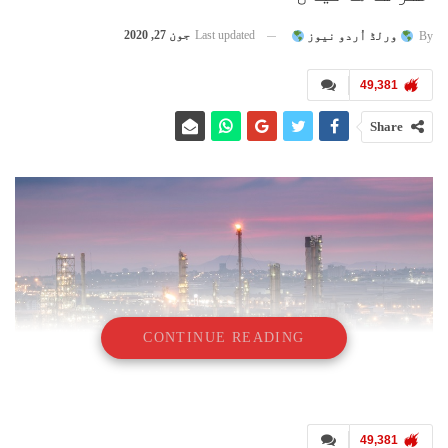
Last updated
جون 27, 2020
By
ورلڈ اُردو نیوز
49,381
Share
CONTINUE READING
49,381
منصور جعفر