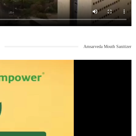
Amsarveda Mouth Sanitizer